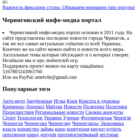
Важность фиксации стопы .Обращаем внимание при покупке
Черниговский инфо-медиа портал
Черниговкий инфо-медиа портал основан в 2011 году. На
сайте представлены последние новости города Чернигов, а
так же все самые актуальные события со всей Украины.
Конечно же на сайте можно найти и новости всего мира.
Актуальные темы которые обсуждают и о которых говорят.
Незабыли мы и про любителей игр.
Поддержать проект можно на карту ощадбанка:
5167803243063760
Или на PayPal: ametvile@gmail.com
Популярные теги
Авто-мото
Зарубежные
Игры
Киев
Красота и здоровье
Криминал
Лоцерил
Майдан
Новости
Политика
Политики
Происшествия
Региональные новости
Свежие анекдоты
Спорт
Технологии
Украина
Ученые
Фоторепортаж
Чернігів
Чернигов
Чернигова
Чернигову
Черниговцы
Экономика
власть
воровство
займы
кино
коррупция
кредит
купить
оппозиция
парад дерунів
противогрибковый
ресторан