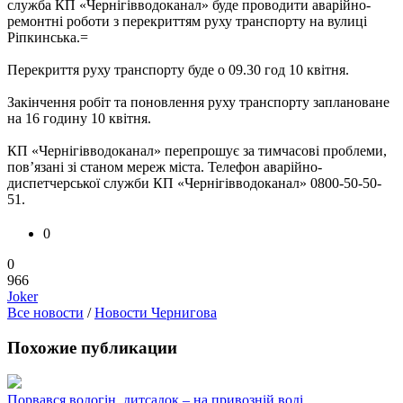
служба КП «Чернігівводоканал» буде проводити аварійно-
ремонтні роботи з перекриттям руху транспорту на вулиці
Ріпкинська.=
Перекриття руху транспорту буде о 09.30 год 10 квітня.
Закінчення робіт та поновлення руху транспорту заплановане
на 16 годину 10 квітня.
КП «Чернігівводоканал» перепрошує за тимчасові проблеми,
пов’язані зі станом мереж міста. Телефон аварійно-
диспетчерської служби КП «Чернігівводоканал» 0800-50-50-
51.
0
0
966
Joker
Все новости
/
Новости Чернигова
Похожие публикации
Порвався водогін, дитсадок – на привозній воді