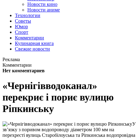
Новости кино
Новости аниме
Технологии
Советы
Юмор
Спорт
Комментарии
Кулинарная книга
Свежие новости
Реклама
Комментарии
Нет комментариев
«Чернігівводоканал»
перекриє і пориє вулицю
Ріпкинську
У
зв’язку з поривом водопроводу діаметром 100 мм на
перехресті вулиць Старобілоуська та Ріпкинська водопровідна