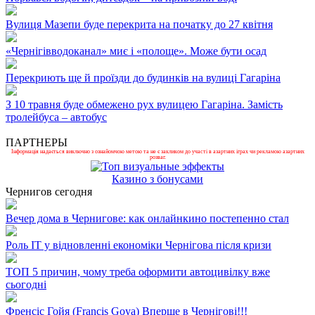
Вулиця Мазепи буде перекрита на початку до 27 квітня
«Чернігівводоканал» миє і «полоще». Може бути осад
Перекриють ще й проїзди до будинків на вулиці Гагаріна
З 10 травня буде обмежено рух вулицею Гагаріна. Замість
тролейбуса – автобус
ПАРТНЕРЫ
Інформація надається виключно з ознайомчою метою та не є закликом до участі в азартних іграх чи рекламою азартних
розваг.
Казино з бонусами
Чернигов сегодня
Вечер дома в Чернигове: как онлайнкино постепенно стал
Роль ІТ у відновленні економіки Чернігова після кризи
ТОП 5 причин, чому треба оформити автоцивілку вже
сьогодні
Френсіс Гойя (Francis Goya) Вперше в Чернігові!!!