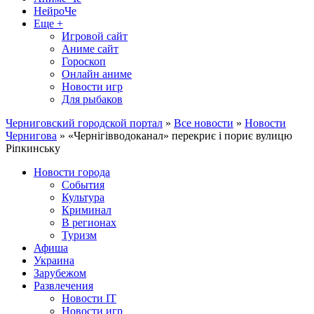
НейроЧе
Еще +
Игровой сайт
Аниме сайт
Гороскоп
Онлайн аниме
Новости игр
Для рыбаков
Черниговский городской портал
»
Все новости
»
Новости
Чернигова
» «Чернігівводоканал» перекриє і пориє вулицю
Ріпкинську
Новости города
События
Культура
Криминал
В регионах
Туризм
Афиша
Украина
Зарубежом
Развлечения
Новости IT
Новости игр