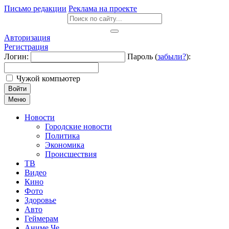
Письмо редакции
Реклама на проекте
Авторизация
Регистрация
Логин:
Пароль (
забыли?
):
Чужой компьютер
Войти
Меню
Новости
Городские новости
Политика
Экономика
Происшествия
ТВ
Видео
Кино
Фото
Здоровье
Авто
Геймерам
Аниме Че