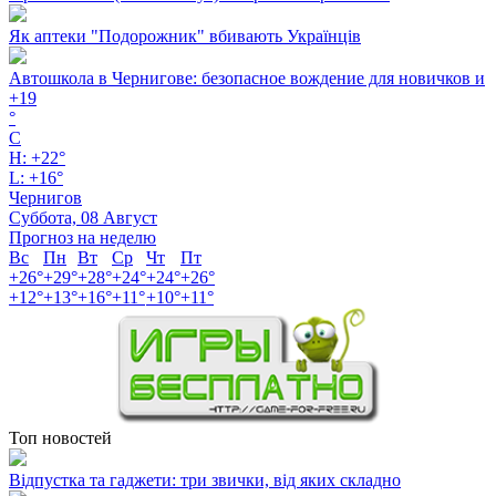
Як аптеки "Подорожник" вбивають Українців
Автошкола в Чернигове: безопасное вождение для новичков и
+
19
°
C
H:
+
22°
L:
+
16°
Чернигов
Суббота, 08 Август
Прогноз на неделю
Вс
Пн
Вт
Ср
Чт
Пт
+
26°
+
29°
+
28°
+
24°
+
24°
+
26°
+
12°
+
13°
+
16°
+
11°
+
10°
+
11°
Топ новостей
Відпустка та гаджети: три звички, від яких складно