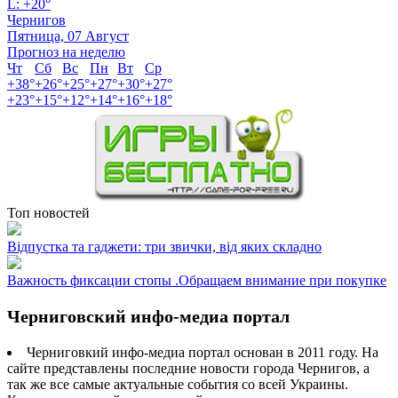
L:
+
20°
Чернигов
Пятница, 07 Август
Прогноз на неделю
Чт
Сб
Вс
Пн
Вт
Ср
+
38°
+
26°
+
25°
+
27°
+
30°
+
27°
+
23°
+
15°
+
12°
+
14°
+
16°
+
18°
Топ новостей
Відпустка та гаджети: три звички, від яких складно
Важность фиксации стопы .Обращаем внимание при покупке
Черниговский инфо-медиа портал
Черниговкий инфо-медиа портал основан в 2011 году. На
сайте представлены последние новости города Чернигов, а
так же все самые актуальные события со всей Украины.