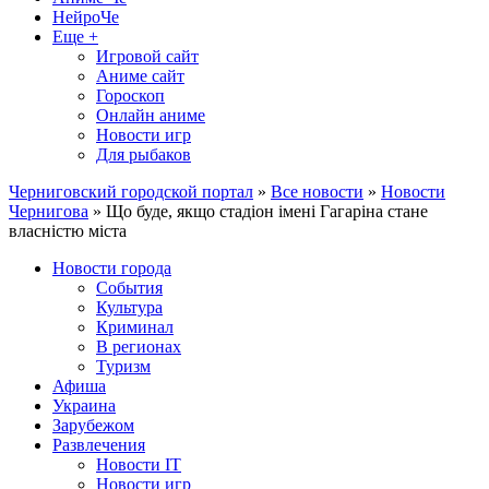
НейроЧе
Еще +
Игровой сайт
Аниме сайт
Гороскоп
Онлайн аниме
Новости игр
Для рыбаков
Черниговский городской портал
»
Все новости
»
Новости
Чернигова
» Що буде, якщо стадіон імені Гагаріна стане
власністю міста
Новости города
События
Культура
Криминал
В регионах
Туризм
Афиша
Украина
Зарубежом
Развлечения
Новости IT
Новости игр