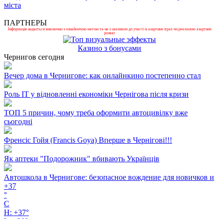
міста
ПАРТНЕРЫ
Інформація надається виключно з ознайомчою метою та не є закликом до участі в азартних іграх чи рекламою азартних
розваг.
Казино з бонусами
Чернигов сегодня
Вечер дома в Чернигове: как онлайнкино постепенно стал
Роль ІТ у відновленні економіки Чернігова після кризи
ТОП 5 причин, чому треба оформити автоцивілку вже
сьогодні
Френсіс Гойя (Francis Goya) Вперше в Чернігові!!!
Як аптеки "Подорожник" вбивають Українців
Автошкола в Чернигове: безопасное вождение для новичков и
+
37
°
C
H:
+
37°