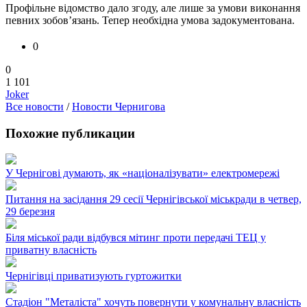
Профільне відомство дало згоду, але лише за умови виконання
певних зобов’язань. Тепер необхідна умова задокументована.
0
0
1 101
Joker
Все новости
/
Новости Чернигова
Похожие публикации
У Чернігові думають, як «націоналізувати» електромережі
Питання на засідання 29 сесії Чернігівської міськради в четвер,
29 березня
Біля міської ради відбувся мітинг проти передачі ТЕЦ у
приватну власність
Чернігівці приватизують гуртожитки
Стадіон "Металіста" хочуть повернути у комунальну власність