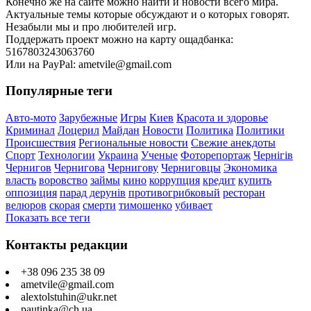
Конечно же на сайте можно найти и новости всего мира.
Актуальные темы которые обсуждают и о которых говорят.
Незабыли мы и про любителей игр.
Поддержать проект можно на карту ощадбанка:
5167803243063760
Или на PayPal: ametvile@gmail.com
Популярные теги
Авто-мото
Зарубежные
Игры
Киев
Красота и здоровье
Криминал
Лоцерил
Майдан
Новости
Политика
Политики
Происшествия
Региональные новости
Свежие анекдоты
Спорт
Технологии
Украина
Ученые
Фоторепортаж
Чернігів
Чернигов
Чернигова
Чернигову
Черниговцы
Экономика
власть
воровство
займы
кино
коррупция
кредит
купить
оппозиция
парад дерунів
противогрибковый
ресторан
велюров
скорая
смерти
тимошенко
убивает
Показать все теги
Контакты редакции
+38 096 235 38 09
ametvile@gmail.com
alextolstuhin@ukr.net
pautinka@ch.ua