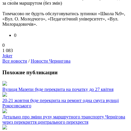
за своїм маршрутом (без змін)
Тимчасово не будуть обслуговуватись зупинки «Школа №9»,
«Вул. О. Молодчого», «Педагогічний університет», «Вул.
Милорадовичів».
0
0
1 083
Joker
Все новости
/
Новости Чернигова
Похожие публикации
Вулиця Мазепи буде перекрита на початку до 27 квітня
20-21 жовтня буде перекрита на ремонт одна смуга вулиці
Рокосовського
Детально про зміни руху маршрутного транспорту Чернігова
через перекриття центрального перехрестя