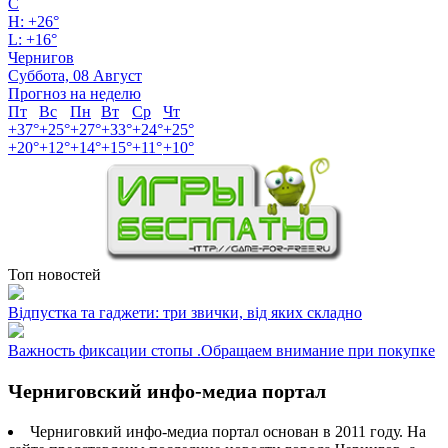
C
H:
+
26°
L:
+
16°
Чернигов
Суббота, 08 Август
Прогноз на неделю
Пт
Вс
Пн
Вт
Ср
Чт
+
37°
+
25°
+
27°
+
33°
+
24°
+
25°
+
20°
+
12°
+
14°
+
15°
+
11°
+
10°
Топ новостей
Відпустка та гаджети: три звички, від яких складно
Важность фиксации стопы .Обращаем внимание при покупке
Черниговский инфо-медиа портал
Черниговкий инфо-медиа портал основан в 2011 году. На