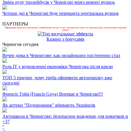
Зміни руху тролейбусів у Чернігові через ремонт вулиць
Чотири дні в Чернігові буде перекрита центральна вулиця
ПАРТНЕРЫ
Інформація надається виключно з ознайомчою метою та не є закликом до участі в азартних іграх чи рекламою азартних
розваг.
Казино з бонусами
Чернигов сегодня
Вечер дома в Чернигове: как онлайнкино постепенно стал
Роль ІТ у відновленні економіки Чернігова після кризи
ТОП 5 причин, чому треба оформити автоцивілку вже
сьогодні
Френсіс Гойя (Francis Goya) Вперше в Чернігові!!!
Як аптеки "Подорожник" вбивають Українців
Автошкола в Чернигове: безопасное вождение для новичков и
+
37
°