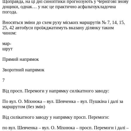
Щоправда, на ці дні синоптики прогнозують у Чернігові знову
дощики, однак… у нас це практично асфальтоукладочна
погода.
Вносяться зміни до схем руху міських маршрутів № 7, 14, 15,
25, 42 автобуси проїжджатимуть вказану ділянку таким
чином:
мар-
шрут
Прямий напрямок
Зворотний напрямок
7
Від просп. Перемоги у напрямку cилікатного заводу:
По вул. О. Міхнюка – вул. Шевченка – вул. Пушкіна і далі за
маршрутом (без змін)
Від силікатного заводу у напрямку просп. Перемоги:
по вул. Шевченка – вул. О. Міхнюка – просп. Перемоги і далі –