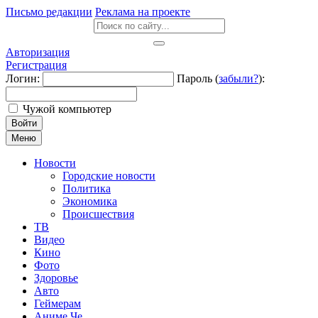
Письмо редакции
Реклама на проекте
Авторизация
Регистрация
Логин:
Пароль (
забыли?
):
Чужой компьютер
Войти
Меню
Новости
Городские новости
Политика
Экономика
Происшествия
ТВ
Видео
Кино
Фото
Здоровье
Авто
Геймерам
Аниме Че