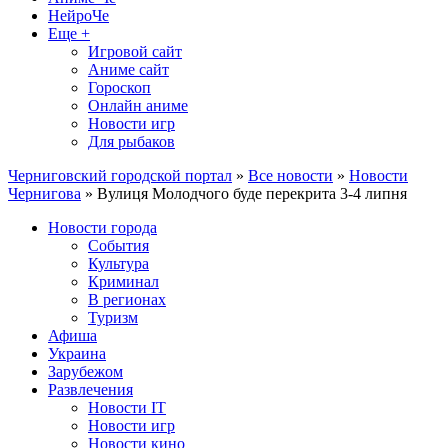
НейроЧе
Еще +
Игровой сайт
Аниме сайт
Гороскоп
Онлайн аниме
Новости игр
Для рыбаков
Черниговский городской портал
»
Все новости
»
Новости
Чернигова
» Вулиця Молодчого буде перекрита 3-4 липня
Новости города
События
Культура
Криминал
В регионах
Туризм
Афиша
Украина
Зарубежом
Развлечения
Новости IT
Новости игр
Новости кино