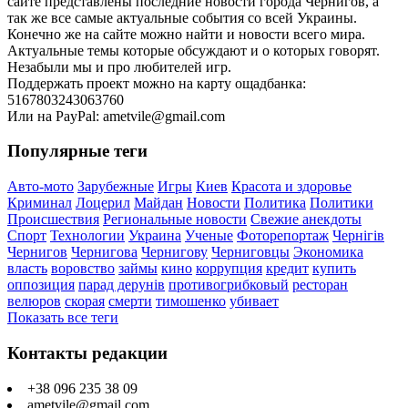
сайте представлены последние новости города Чернигов, а
так же все самые актуальные события со всей Украины.
Конечно же на сайте можно найти и новости всего мира.
Актуальные темы которые обсуждают и о которых говорят.
Незабыли мы и про любителей игр.
Поддержать проект можно на карту ощадбанка:
5167803243063760
Или на PayPal: ametvile@gmail.com
Популярные теги
Авто-мото
Зарубежные
Игры
Киев
Красота и здоровье
Криминал
Лоцерил
Майдан
Новости
Политика
Политики
Происшествия
Региональные новости
Свежие анекдоты
Спорт
Технологии
Украина
Ученые
Фоторепортаж
Чернігів
Чернигов
Чернигова
Чернигову
Черниговцы
Экономика
власть
воровство
займы
кино
коррупция
кредит
купить
оппозиция
парад дерунів
противогрибковый
ресторан
велюров
скорая
смерти
тимошенко
убивает
Показать все теги
Контакты редакции
+38 096 235 38 09
ametvile@gmail.com