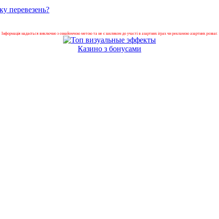
ку перевезень?
Інформація надається виключно з ознайомчою метою та не є закликом до участі в азартних іграх чи рекламою азартних розваг.
Казино з бонусами