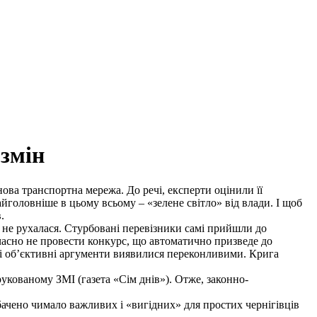
 змін
нова транспортна мережа. До речі, експерти оцінили її
айголовніше в цьому всьому – «зелене світло» від влади. І щоб
.
а не рухалася. Стурбовані перевізники самі прийшли до
єчасно не провести конкурс, що автоматично призведе до
 Ці об’єктивні аргументи виявилися переконливими. Крига
рукованому ЗМІ (газета «Сім днів»). Отже, законно-
чено чимало важливих і «вигідних» для простих чернігівців