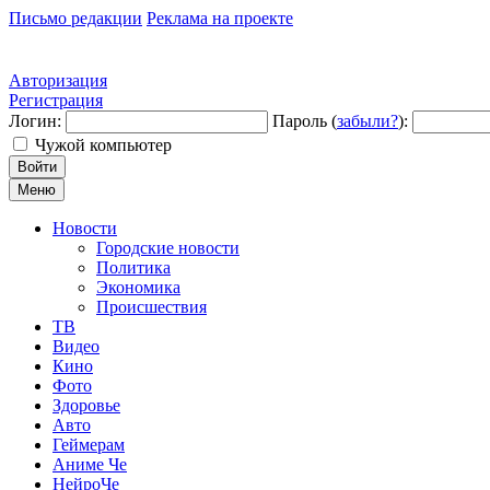
Письмо редакции
Реклама на проекте
Авторизация
Регистрация
Логин:
Пароль (
забыли?
):
Чужой компьютер
Войти
Меню
Новости
Городские новости
Политика
Экономика
Происшествия
ТВ
Видео
Кино
Фото
Здоровье
Авто
Геймерам
Аниме Че
НейроЧе