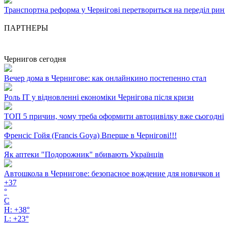
Транспортна реформа у Чернігові перетвориться на переділ рин
ПАРТНЕРЫ
Чернигов сегодня
Вечер дома в Чернигове: как онлайнкино постепенно стал
Роль ІТ у відновленні економіки Чернігова після кризи
ТОП 5 причин, чому треба оформити автоцивілку вже сьогодні
Френсіс Гойя (Francis Goya) Вперше в Чернігові!!!
Як аптеки "Подорожник" вбивають Українців
Автошкола в Чернигове: безопасное вождение для новичков и
+
37
°
C
H:
+
38°
L:
+
23°