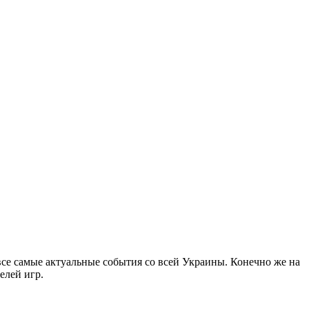
все самые актуальные события со всей Украины. Конечно же на
елей игр.