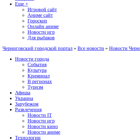
Еще +
Игровой сайт
Аниме сайт
Гороскоп
Онлайн аниме
Новости игр
Для рыбаков
Черниговский городской портал
»
Все новости
»
Новости Черн
Новости города
События
Культура
Криминал
В регионах
Туризм
Афиша
Украина
Зарубежом
Развлечения
Новости IT
Новости игр
Новости кино
Новости аниме
Технологии