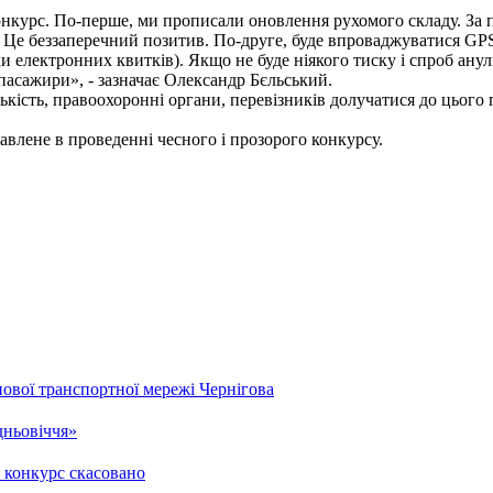
конкурс. По-перше, ми прописали оновлення рухомого складу. За 
 Це беззаперечний позитив. По-друге, буде впроваджуватися GPS-
и електронних квитків). Якщо не буде ніякого тиску і спроб анул
пасажири», - зазначає Олександр Бєльський.
сть, правоохоронні органи, перевізників долучатися до цього пр
кавлене в проведенні чесного і прозорого конкурсу.
ової транспортної мережі Чернігова
дньовіччя»
 конкурс скасовано