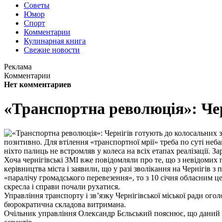
Советы
Юмор
Спорт
Комментарии
Кулинарная книга
Свежие новости
Реклама
Комментарии
Нет комментариев
«Транспортна революція»: Чер
позитивно. Для втілення «транспортної мрії» треба по суті неб
ніхто палиць не встромляв у колеса на всіх етапах реалізації. 
Хоча чернігівські ЗМІ вже повідомляли про те, що з невідомих 
керівництва міста і заявили, що у разі зволікання на Чернігів
«паралічу громадського перевезення», то з 10 січня обласним 
скресла і справи почали рухатися.
Управління транспорту і зв’язку Чернігівської міської ради ого
бюрократична складова витримана.
Очільник управління Олександр Бєльський пояснює, що даний к