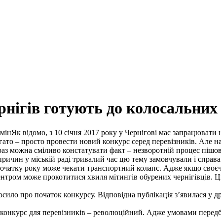
нігів готують до колосальних
Як відомо, з 10 січня 2017 року у Чернігові має запрацювати 
агато – просто провести новий конкурс серед перевізників. Але н
Зараз можна сміливо констатувати факт – незворотній процес пішов
причин у міській раді тривалий час цю тему замовчували і справ
 з початку року може чекати транспортний колапс. Адже якщо сво
центром може прокотитися хвиля мітингів обурених чернігівців.
лосило про початок конкурсу. Відповідна публікація з’явилася у д
онкурс для перевізників – революційний. Адже умовами передба