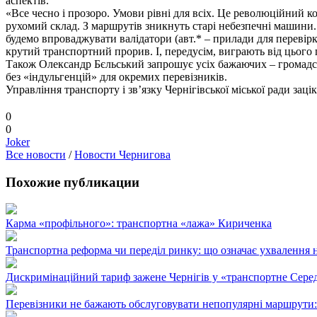
аспектів.
«Все чесно і прозоро. Умови рівні для всіх. Це революційний 
рухомий склад. З маршрутів зникнуть старі небезпечні машини.
будемо впроваджувати валідатори (авт.* – прилади для перевірк
крутий транспортний прорив. І, передусім, виграють від цього 
Також Олександр Бєльський запрошує усіх бажаючих – громадські
без «індульгенцій» для окремих перевізників.
Управління транспорту і зв’язку Чернігівської міської ради заці
0
0
Joker
Все новости
/
Новости Чернигова
Похожие публикации
Карма «профільного»: транспортна «лажа» Кириченка
Транспортна реформа чи переділ ринку: що означає ухвалення н
Дискримінаційний тариф зажене Чернігів у «транспортне Сере
Перевізники не бажають обслуговувати непопулярні маршрути: