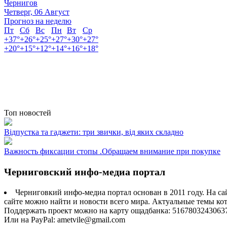
Чернигов
Четверг, 06 Август
Прогноз на неделю
Пт
Сб
Вс
Пн
Вт
Ср
+
37°
+
26°
+
25°
+
27°
+
30°
+
27°
+
20°
+
15°
+
12°
+
14°
+
16°
+
18°
Топ новостей
Відпустка та гаджети: три звички, від яких складно
Важность фиксации стопы .Обращаем внимание при покупке
Черниговский инфо-медиа портал
Черниговкий инфо-медиа портал основан в 2011 году. На са
сайте можно найти и новости всего мира. Актуальные темы ко
Поддержать проект можно на карту ощадбанка: 5167803243063
Или на PayPal: ametvile@gmail.com