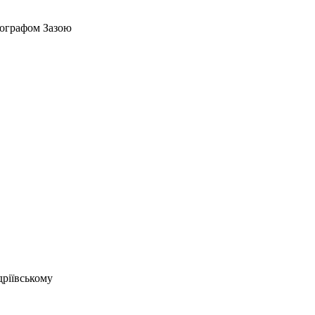
тографом Зазою
дріївському