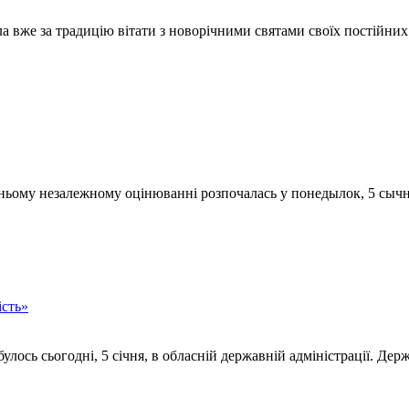
яла вже за традицію вітати з новорічними святами своїх постійних
нішньому незалежному оцінюванні розпочалась у понедылок, 5 сыч
ість»
лось сьогодні, 5 січня, в обласній державній адміністрації. Дер