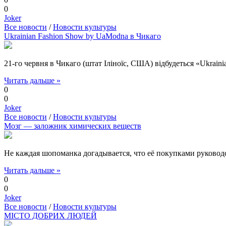
0
Joker
Все новости
/
Новости культуры
Ukrainian Fashion Show by UaModna в Чикаго
21-го червня в Чикаго (штат Іліноїс, США) відбудеться «Ukrain
Читать дальше »
0
0
Joker
Все новости
/
Новости культуры
Мозг — заложник химических веществ
Не каждая шопоманка догадывается, что её покупками руковод
Читать дальше »
0
0
Joker
Все новости
/
Новости культуры
МІСТО ДОБРИХ ЛЮДЕЙ