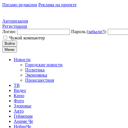
Письмо редакции
Реклама на проекте
Авторизация
Регистрация
Логин:
Пароль (
забыли?
):
Чужой компьютер
Войти
Меню
Новости
Городские новости
Политика
Экономика
Происшествия
ТВ
Видео
Кино
Фото
Здоровье
Авто
Геймерам
Аниме Че
НейроЧе