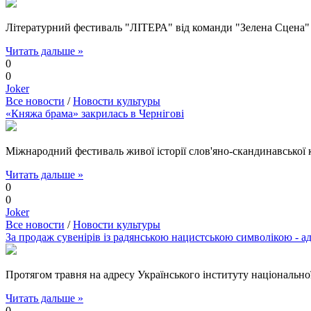
Літературний фестиваль "ЛІТЕРА" від команди "Зелена Сцена" 
Читать дальше »
0
0
Joker
Все новости
/
Новости культуры
«Княжа брама» закрилась в Чернігові
Міжнародний фестиваль живої історії слов'яно-скандинавської 
Читать дальше »
0
0
Joker
Все новости
/
Новости культуры
За продаж сувенірів із радянською нацистською символікою - 
Протягом травня на адресу Українського інституту національно
Читать дальше »
0