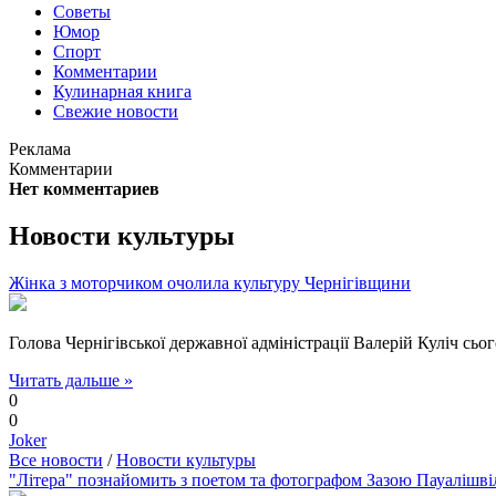
Советы
Юмор
Спорт
Комментарии
Кулинарная книга
Свежие новости
Реклама
Комментарии
Нет комментариев
Новости культуры
Жінка з моторчиком очолила культуру Чернігівщини
Голова Чернігівської державної адміністрації Валерій Куліч сь
Читать дальше »
0
0
Joker
Все новости
/
Новости культуры
"Літера" познайомить з поетом та фотографом Зазою Пауалішві