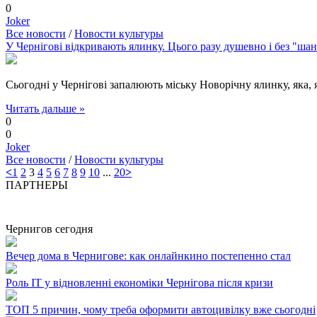
0
Joker
Все новости
/
Новости культуры
У Чернігові відкривають ялинку. Цього разу душевно і без "ша
Сьогодні у Чернігові запалюють міську Новорічну ялинку, яка,
Читать дальше »
0
0
Joker
Все новости
/
Новости культуры
<
1
2
3
4
5
6
7
8
9
10
...
20
>
ПАРТНЕРЫ
Чернигов сегодня
Вечер дома в Чернигове: как онлайнкино постепенно стал
Роль ІТ у відновленні економіки Чернігова після кризи
ТОП 5 причин, чому треба оформити автоцивілку вже сьогодні