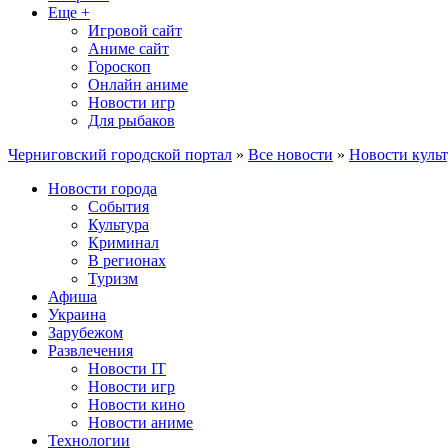
Еще +
Игровой сайт
Аниме сайт
Гороскоп
Онлайн аниме
Новости игр
Для рыбаков
Черниговский городской портал
»
Все новости
»
Новости куль
Новости города
События
Культура
Криминал
В регионах
Туризм
Афиша
Украина
Зарубежом
Развлечения
Новости IT
Новости игр
Новости кино
Новости аниме
Технологии