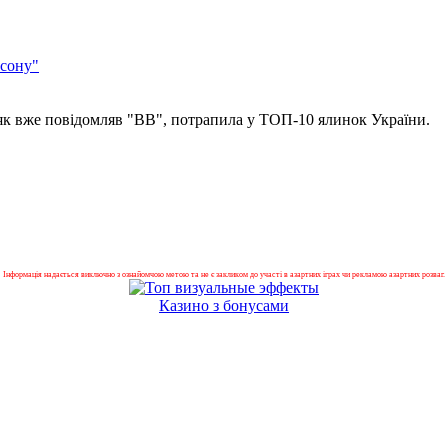
нсону"
 як вже повідомляв "ВВ", потрапила у ТОП-10 ялинок України.
Інформація надається виключно з ознайомчою метою та не є закликом до участі в азартних іграх чи рекламою азартних розваг.
Казино з бонусами