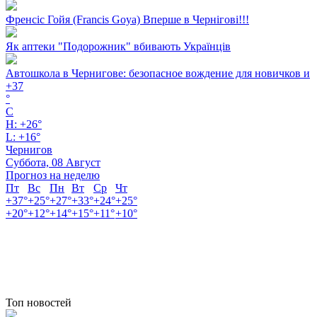
Френсіс Гойя (Francis Goya) Вперше в Чернігові!!!
Як аптеки "Подорожник" вбивають Українців
Автошкола в Чернигове: безопасное вождение для новичков и
+
37
°
C
H:
+
26°
L:
+
16°
Чернигов
Суббота, 08 Август
Прогноз на неделю
Пт
Вс
Пн
Вт
Ср
Чт
+
37°
+
25°
+
27°
+
33°
+
24°
+
25°
+
20°
+
12°
+
14°
+
15°
+
11°
+
10°
Топ новостей