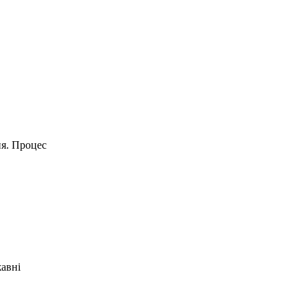
ня. Процес
жавні