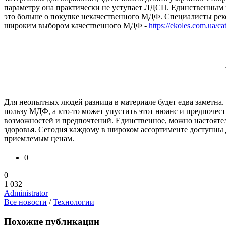
параметру она практически не уступает ЛДСП. Единственным не
это больше о покупке некачественного МДФ. Специалисты рек
широким выбором качественного МДФ -
https://ekoles.com.ua/ca
Для неопытных людей разница в материале будет едва заметна.
пользу МДФ, а кто-то может упустить этот нюанс и предпочес
возможностей и предпочтений. Единственное, можно настоятель
здоровья. Сегодня каждому в широком ассортименте доступны
приемлемым ценам.
0
0
1 032
Administrator
Все новости
/
Технологии
Похожие публикации