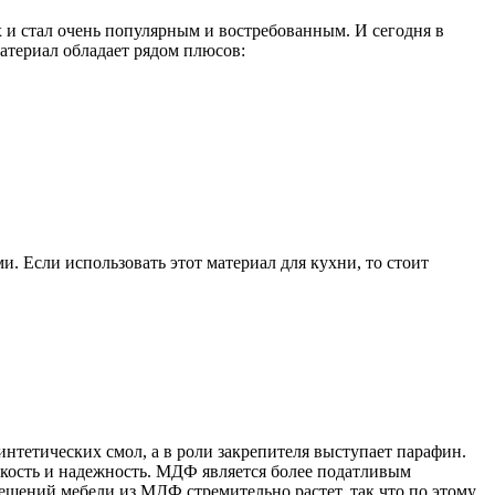
х и стал очень популярным и востребованным. И сегодня в
атериал обладает рядом плюсов:
 Если использовать этот материал для кухни, то стоит
интетических смол, а в роли закрепителя выступает парафин.
кость и надежность. МДФ является более податливым
ешений мебели из МДФ стремительно растет, так что по этому