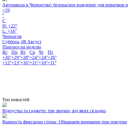
Автошкола в Чернигове: безопасное вождение для новичков и
+
19
°
C
H:
+
22°
L:
+
16°
Чернигов
Суббота, 08 Август
Прогноз на неделю
Вс
Пн
Вт
Ср
Чт
Пт
+
26°
+
29°
+
28°
+
24°
+
24°
+
26°
+
12°
+
13°
+
16°
+
11°
+
10°
+
11°
Топ новостей
Відпустка та гаджети: три звички, від яких складно
Важность фиксации стопы .Обращаем внимание при покупке