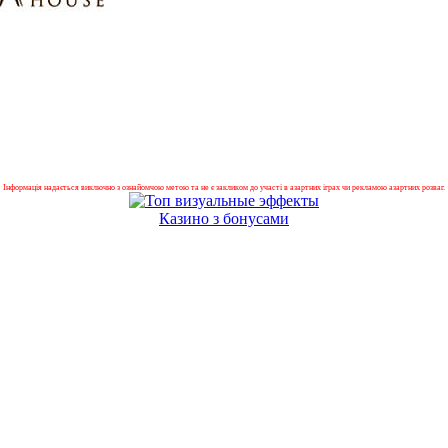
Інформація надається виключно з ознайомчою метою та не є закликом до участі в азартних іграх чи рекламою азартних розваг.
Казино з бонусами