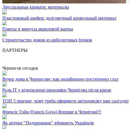
Двуспальные кровати: материалы
Пластиковый шифер: долговечный кровельный материал
Плюсы и минусы акриловой ванны
Строительство домов из арболитовых блоков
ПАРТНЕРЫ
Чернигов сегодня
Вечер дома в Чернигове: как онлайнкино постепенно стал
Роль ІТ у відновленні економіки Чернігова після кризи
ТОП 5 причин, чому треба оформити автоцивілку вже сьогодні
Френсіс Гойя (Francis Goya) Вперше в Чернігові!!!
Як аптеки "Подорожник" вбивають Українців