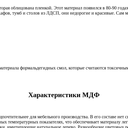
орая облицована пленкой. Этот материал появился в 80-90 года
афов, тумб и столов из ЛДСП, они недорогие и красивые. Сам м
атериала формальдегидных смол, которые считаются токсичными.
Характеристики МДФ
почтительнее для мебельного производства. В его составе нет с
х температурных показателях, что обеспечивает материалу лег
рки, имитирующие натуральное дерево. Разнообразие цветовых р