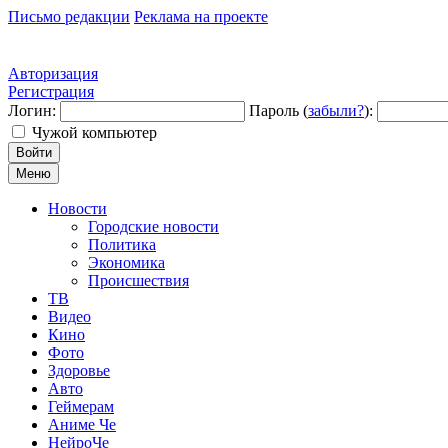
Письмо редакции
Реклама на проекте
Авторизация
Регистрация
Логин:
Пароль (
забыли?
):
Чужой компьютер
Войти
Меню
Новости
Городские новости
Политика
Экономика
Происшествия
ТВ
Видео
Кино
Фото
Здоровье
Авто
Геймерам
Аниме Че
НейроЧе