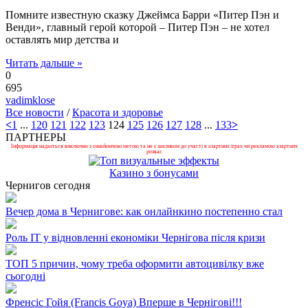
Помните известную сказку Джеймса Барри «Питер Пэн и
Венди», главный герой которой – Питер Пэн – не хотел
оставлять мир детства и
Читать дальше »
0
695
vadimklose
Все новости
/
Красота и здоровье
<
1
...
120
121
122
123
124
125
126
127
128
...
133
>
ПАРТНЕРЫ
Інформація надається виключно з ознайомчою метою та не є закликом до участі в азартних іграх чи рекламою азартних
розваг.
Казино з бонусами
Чернигов сегодня
Вечер дома в Чернигове: как онлайнкино постепенно стал
Роль ІТ у відновленні економіки Чернігова після кризи
ТОП 5 причин, чому треба оформити автоцивілку вже
сьогодні
Френсіс Гойя (Francis Goya) Вперше в Чернігові!!!