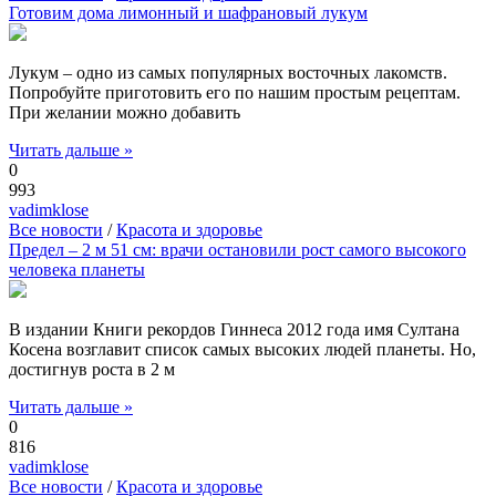
Готовим дома лимонный и шафрановый лукум
Лукум – одно из самых популярных восточных лакомств.
Попробуйте приготовить его по нашим простым рецептам.
При желании можно добавить
Читать дальше »
0
993
vadimklose
Все новости
/
Красота и здоровье
Предел – 2 м 51 см: врачи остановили рост самого высокого
человека планеты
В издании Книги рекордов Гиннеса 2012 года имя Султана
Косена возглавит список самых высоких людей планеты. Но,
достигнув роста в 2 м
Читать дальше »
0
816
vadimklose
Все новости
/
Красота и здоровье