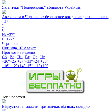
Як аптеки "Подорожник" вбивають Українців
Автошкола в Чернигове: безопасное вождение для новичков и
+
37
°
C
H:
+
37°
L:
+
22°
Чернигов
Пятница, 07 Август
Прогноз на неделю
Сб
Вс
Пн
Вт
Ср
Чт
+
26°
+
25°
+
27°
+
33°
+
24°
+
25°
+
16°
+
12°
+
14°
+
15°
+
11°
+
10°
Топ новостей
Відпустка та гаджети: три звички, від яких складно