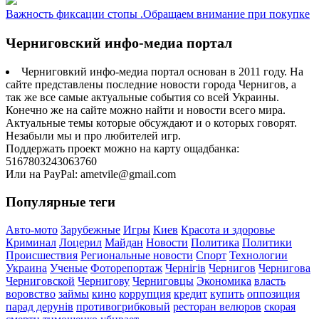
Важность фиксации стопы .Обращаем внимание при покупке
Черниговский инфо-медиа портал
Черниговкий инфо-медиа портал основан в 2011 году. На
сайте представлены последние новости города Чернигов, а
так же все самые актуальные события со всей Украины.
Конечно же на сайте можно найти и новости всего мира.
Актуальные темы которые обсуждают и о которых говорят.
Незабыли мы и про любителей игр.
Поддержать проект можно на карту ощадбанка:
5167803243063760
Или на PayPal: ametvile@gmail.com
Популярные теги
Авто-мото
Зарубежные
Игры
Киев
Красота и здоровье
Криминал
Лоцерил
Майдан
Новости
Политика
Политики
Происшествия
Региональные новости
Спорт
Технологии
Украина
Ученые
Фоторепортаж
Чернігів
Чернигов
Чернигова
Черниговской
Чернигову
Черниговцы
Экономика
власть
воровство
займы
кино
коррупция
кредит
купить
оппозиция
парад дерунів
противогрибковый
ресторан велюров
скорая