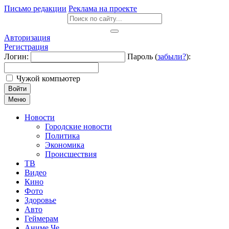
Письмо редакции
Реклама на проекте
Авторизация
Регистрация
Логин:
Пароль (
забыли?
):
Чужой компьютер
Войти
Меню
Новости
Городские новости
Политика
Экономика
Происшествия
ТВ
Видео
Кино
Фото
Здоровье
Авто
Геймерам
Аниме Че