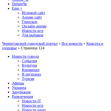
НейроЧе
Еще +
Игровой сайт
Аниме сайт
Гороскоп
Онлайн аниме
Новости игр
Для рыбаков
Черниговский городской портал
»
Все новости
»
Красота и
здоровье
» Страница 124
Новости города
События
Культура
Криминал
В регионах
Туризм
Афиша
Украина
Зарубежом
Развлечения
Новости IT
Новости игр
Новости кино