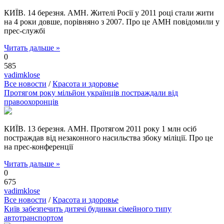
КИЇВ. 14 березня. АМН. Жителі Росії у 2011 році стали жити
на 4 роки довше, порівняно з 2007. Про це АМН повідомили у
прес-службі
Читать дальше »
0
585
vadimklose
Все новости
/
Красота и здоровье
Протягом року мільйон українців постраждали від
правоохоронців
КИЇВ. 13 березня. АМН. Протягом 2011 року 1 млн осіб
постраждав від незаконного насильства збоку міліції. Про це
на прес-конференції
Читать дальше »
0
675
vadimklose
Все новости
/
Красота и здоровье
Київ забезпечить дитячі будинки сімейного типу
автотранспортом