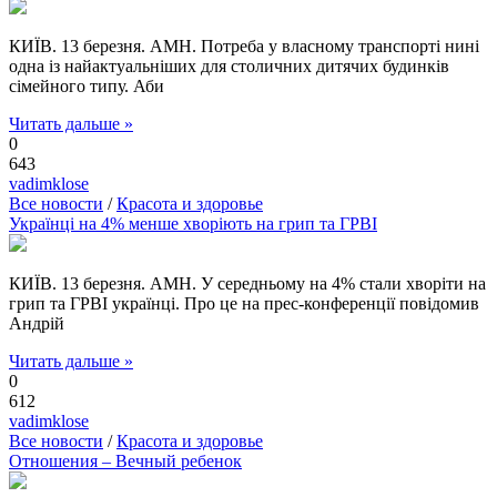
КИЇВ. 13 березня. АМН. Потреба у власному транспорті нині
одна із найактуальніших для столичних дитячих будинків
сімейного типу. Аби
Читать дальше »
0
643
vadimklose
Все новости
/
Красота и здоровье
Українці на 4% менше хворіють на грип та ГРВІ
КИЇВ. 13 березня. АМН. У середньому на 4% стали хворіти на
грип та ГРВІ українці. Про це на прес-конференції повідомив
Андрій
Читать дальше »
0
612
vadimklose
Все новости
/
Красота и здоровье
Отношения – Вечный ребенок