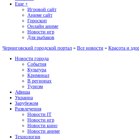
Еще +
Игровой сайт
Аниме сайт
Гороскоп
Онлайн аниме
Новости игр
Для рыбаков
Черниговский городской портал
»
Все новости
»
Красота и здо
Новости города
События
Культура
Криминал
В регионах
Туризм
Афиша
Украина
Зарубежом
Развлечения
Новости IT
Новости игр
Новости кино
Новости аниме
Технологии