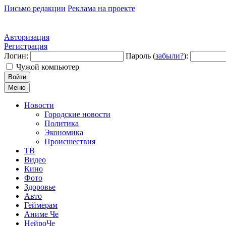
Письмо редакции
Реклама на проекте
Авторизация
Регистрация
Логин:
Пароль (
забыли?
):
Чужой компьютер
Войти
Меню
Новости
Городские новости
Политика
Экономика
Происшествия
ТВ
Видео
Кино
Фото
Здоровье
Авто
Геймерам
Аниме Че
НейроЧе