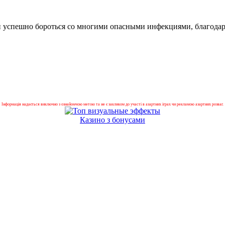
 успешно бороться со многими опасными инфекциями, благодар
Інформація надається виключно з ознайомчою метою та не є закликом до участі в азартних іграх чи рекламою азартних розваг.
Казино з бонусами