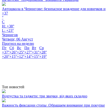
Автошкола в Чернигове: безопасное вождение для новичков и
+
37
°
C
H:
+
38°
L:
+
23°
Чернигов
Четверг, 06 Август
Прогноз на неделю
Пт
Сб
Вс
Пн
Вт
Ср
+
37°
+
26°
+
25°
+
27°
+
31°
+
28°
+
20°
+
15°
+
12°
+
14°
+
15°
+
19°
Топ новостей
Відпустка та гаджети: три звички, від яких складно
Важность фиксации стопы .Обращаем внимание при покупке