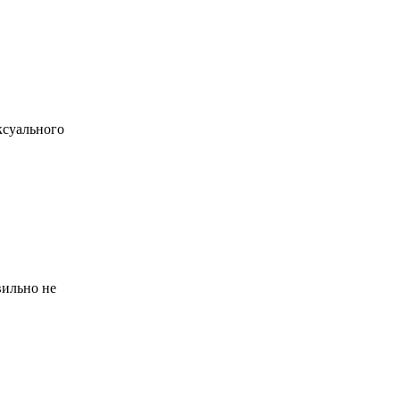
ксуального
вильно не