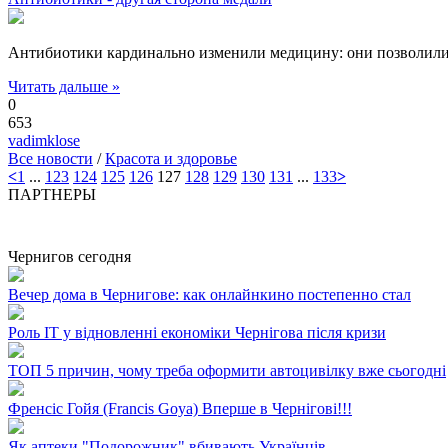
Антибиотики кардинально изменили медицину: они позволили
Читать дальше »
0
653
vadimklose
Все новости
/
Красота и здоровье
<
1
...
123
124
125
126
127
128
129
130
131
...
133
>
ПАРТНЕРЫ
Чернигов сегодня
Вечер дома в Чернигове: как онлайнкино постепенно стал
Роль ІТ у відновленні економіки Чернігова після кризи
ТОП 5 причин, чому треба оформити автоцивілку вже сьогодні
Френсіс Гойя (Francis Goya) Вперше в Чернігові!!!
Як аптеки "Подорожник" вбивають Українців