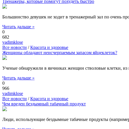
Тренажеры, которые помогут похудеть быстро
Большинство девушек не ходит в тренажерный зал по очень про
Читать дальше »
0
682
vadimklose
Все новости
/
Красота и здоровье
Женщины обладают неисчерпаемым запасом яйцеклеток?
Ученые обнаружили в яичниках женщин стволовые клетки, из 
Читать дальше »
0
966
vadimklose
Все новости
/
Красота и здоровье
Чем вреден бездымный табачный продукт
Люди, использующие бездымные табачные продукты (например,