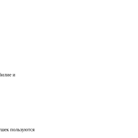
билие и
ушек пользуются