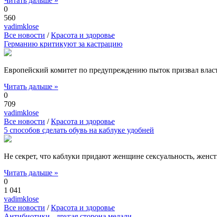
Читать дальше »
0
560
vadimklose
Все новости
/
Красота и здоровье
Германию критикуют за кастрацию
Европейский комитет по предупреждению пыток призвал власти
Читать дальше »
0
709
vadimklose
Все новости
/
Красота и здоровье
5 способов сделать обувь на каблуке удобней
Не секрет, что каблуки придают женщине сексуальность, женств
Читать дальше »
0
1 041
vadimklose
Все новости
/
Красота и здоровье
Антибиотики - другая сторона медали