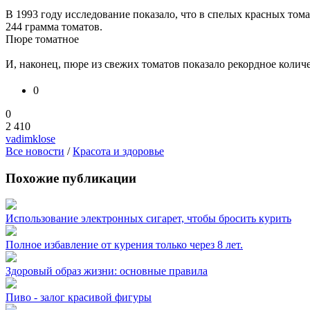
В 1993 году исследование показало, что в спелых красных том
244 грамма томатов.
Пюре томатное
И, наконец, пюре из свежих томатов показало рекордное количе
0
0
2 410
vadimklose
Все новости
/
Красота и здоровье
Похожие публикации
Использование электронных сигарет, чтобы бросить курить
Полное избавление от курения только через 8 лет.
Здоровый образ жизни: основные правила
Пиво - залог красивой фигуры