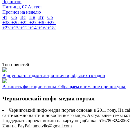
Чернигов
Пятница, 07 Август
Прогноз на неделю
Чт
Сб
Вс
Пн
Вт
Ср
+
38°
+
26°
+
25°
+
27°
+
30°
+
27°
+
23°
+
15°
+
12°
+
14°
+
16°
+
18°
Топ новостей
Відпустка та гаджети: три звички, від яких складно
Важность фиксации стопы .Обращаем внимание при покупке
Черниговский инфо-медиа портал
Черниговкий инфо-медиа портал основан в 2011 году. На са
сайте можно найти и новости всего мира. Актуальные темы ко
Поддержать проект можно на карту ощадбанка: 5167803243063
Или на PayPal: ametvile@gmail.com