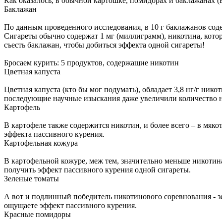
Как оказалось, в обычной картошке, помидорах и баклажанах (
Баклажан
По данным проведенного исследования, в 10 г баклажанов соде
Сигареты обычно содержат 1 мг (миллиграмм), никотина, котор
съесть баклажан, чтобы добиться эффекта одной сигареты!
Бросаем курить: 5 продуктов, содержащие никотин
Цветная капуста
Цветная капуста (кто бы мог подумать), обладает 3,8 нг/г ник
последующие научные изыскания даже увеличили количество ник
Картофель
В картофеле также содержится никотин, и более всего – в мякот
эффекта пассивного курения.
Картофельная кожура
В картофельной кожуре, меж тем, значительно меньше никотина,
получить эффект пассивного курения одной сигареты.
Зеленые томаты
А вот и подлинный победитель никотинового соревнования - зе
ощущаете эффект пассивного курения.
Красные помидоры