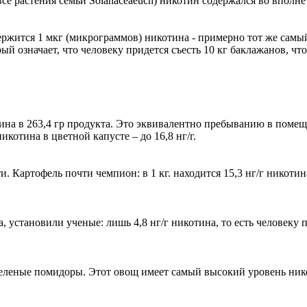
все растения семьи Solanaceaeuch) никотин содержался во вполн
ржится 1 мкг (микрограммов) никотина - примерно тот же самый
ый означает, что человеку придется съесть 10 кг баклажанов, ч
отина в 263,4 гр продукта. Это эквивалентно пребыванию в помещ
отина в цветной капусте – до 16,8 нг/г.
и. Картофель почти чемпион: в 1 кг. находится 15,3 нг/г никоти
 установили ученые: лишь 4,8 нг/г никотина, то есть человеку 
леные помидоры. Этот овощ имеет самый высокий уровень никоти