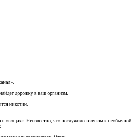
канал».
найдет дорожку в ваш организм.
ится никотин.
а в овощах». Неизвестно, что послужило толчком к необычной
.