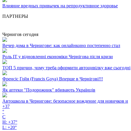
Влияние вредных привычек на репродуктивное здоровье
ПАРТНЕРЫ
Чернигов сегодня
Вечер дома в Чернигове: как онлайнкино постепенно стал
Роль ІТ у відновленні економіки Чернігова після кризи
ТОП 5 причин, чому треба оформити автоцивілку вже сьогодні
Френсіс Гойя (Francis Goya) Вперше в Чернігові!!!
Як аптеки "Подорожник" вбивають Українців
Автошкола в Чернигове: безопасное вождение для новичков и
+
37
°
C
H:
+
37°
L:
+
20°