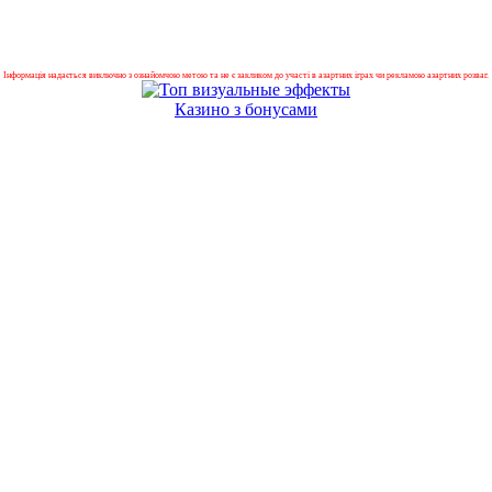
Інформація надається виключно з ознайомчою метою та не є закликом до участі в азартних іграх чи рекламою азартних розваг.
Казино з бонусами