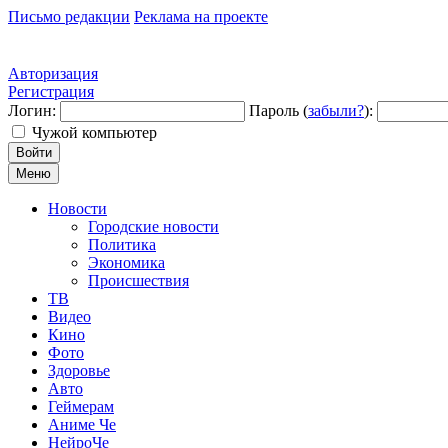
Письмо редакции
Реклама на проекте
Авторизация
Регистрация
Логин:
Пароль (
забыли?
):
Чужой компьютер
Войти
Меню
Новости
Городские новости
Политика
Экономика
Происшествия
ТВ
Видео
Кино
Фото
Здоровье
Авто
Геймерам
Аниме Че
НейроЧе