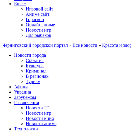
Еще +
Игровой сайт
Аниме сайт
Гороскоп
Онлайн аниме
Новости игр
Для рыбаков
Черниговский городской портал
»
Все новости
»
Красота и здо
Новости города
События
Культура
Криминал
В регионах
Туризм
Афиша
Украина
Зарубежом
Развлечения
Новости IT
Новости игр
Новости кино
Новости аниме
Технологии