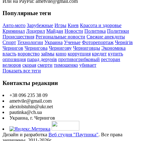
Или на PayPal: ametvile@gmail.com
Популярные теги
Авто-мото
Зарубежные
Игры
Киев
Красота и здоровье
Криминал
Лоцерил
Майдан
Новости
Политика
Политики
Происшествия
Региональные новости
Свежие анекдоты
Спорт
Технологии
Украина
Ученые
Фоторепортаж
Чернігів
Чернигов
Чернигова
Чернигову
Черниговцы
Экономика
власть
воровство
займы
кино
коррупция
кредит
купить
оппозиция
парад дерунів
противогрибковый
ресторан
велюров
скорая
смерти
тимошенко
убивает
Показать все теги
Контакты редакции
+38 096 235 38 09
ametvile@gmail.com
alextolstuhin@ukr.net
pautinka@ch.ua
Украина, г. Чернигов
Дизайн и разработка
Веб студия "Паутинка"
. Все права
защищены. 2011-2026г.