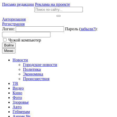
Письмо редакции
Реклама на проекте
Авторизация
Регистрация
Логин:
Пароль (
забыли?
):
Чужой компьютер
Войти
Меню
Новости
Городские новости
Политика
Экономика
Происшествия
ТВ
Видео
Кино
Фото
Здоровье
Авто
Геймерам
Аниме Че