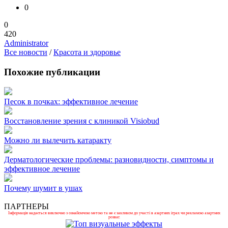
0
0
420
Administrator
Все новости
/
Красота и здоровье
Похожие публикации
Песок в почках: эффективное лечение
Восстановление зрения с клиникой Visiobud
Можно ли вылечить катаракту
Дерматологические проблемы: разновидности, симптомы и
эффективное лечение
Почему шумит в ушах
ПАРТНЕРЫ
Інформація надається виключно з ознайомчою метою та не є закликом до участі в азартних іграх чи рекламою азартних
розваг.