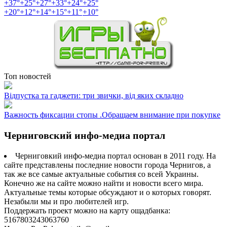
+
37°
+
25°
+
27°
+
33°
+
24°
+
25°
+
20°
+
12°
+
14°
+
15°
+
11°
+
10°
Топ новостей
Відпустка та гаджети: три звички, від яких складно
Важность фиксации стопы .Обращаем внимание при покупке
Черниговский инфо-медиа портал
Черниговкий инфо-медиа портал основан в 2011 году. На
сайте представлены последние новости города Чернигов, а
так же все самые актуальные события со всей Украины.
Конечно же на сайте можно найти и новости всего мира.
Актуальные темы которые обсуждают и о которых говорят.
Незабыли мы и про любителей игр.
Поддержать проект можно на карту ощадбанка:
5167803243063760