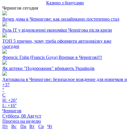
Казино з бонусами
Чернигов сегодня
Вечер дома в Чернигове: как онлайнкино постепенно стал
Роль ІТ у відновленні економіки Чернігова після кризи
ТОП 5 причин, чому треба оформити автоцивілку вже
сьогодні
Френсіс Гойя (Francis Goya) Вперше в Чернігові!!!
Як аптеки "Подорожник" вбивають Українців
Автошкола в Чернигове: безопасное вождение для новичков и
+
37
°
C
H:
+
26°
L:
+
16°
Чернигов
Суббота, 08 Август
Прогноз на неделю
Пт
Вс
Пн
Вт
Ср
Чт