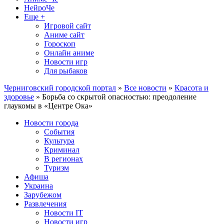
НейроЧе
Еще +
Игровой сайт
Аниме сайт
Гороскоп
Онлайн аниме
Новости игр
Для рыбаков
Черниговский городской портал
»
Все новости
»
Красота и
здоровье
» Борьба со скрытой опасностью: преодоление
глаукомы в «Центре Ока»
Новости города
События
Культура
Криминал
В регионах
Туризм
Афиша
Украина
Зарубежом
Развлечения
Новости IT
Новости игр