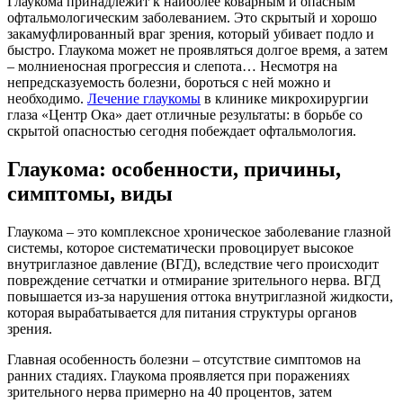
Глаукома принадлежит к наиболее коварным и опасным
офтальмологическим заболеванием. Это скрытый и хорошо
закамуфлированный враг зрения, который убивает подло и
быстро. Глаукома может не проявляться долгое время, а затем
– молниеносная прогрессия и слепота… Несмотря на
непредсказуемость болезни, бороться с ней можно и
необходимо.
Лечение глаукомы
в клинике микрохирургии
глаза «Центр Ока» дает отличные результаты: в борьбе со
скрытой опасностью сегодня побеждает офтальмология.
Глаукома: особенности, причины,
симптомы, виды
Глаукома – это комплексное хроническое заболевание глазной
системы, которое систематически провоцирует высокое
внутриглазное давление (ВГД), вследствие чего происходит
повреждение сетчатки и отмирание зрительного нерва. ВГД
повышается из-за нарушения оттока внутриглазной жидкости,
которая вырабатывается для питания структуры органов
зрения.
Главная особенность болезни – отсутствие симптомов на
ранних стадиях. Глаукома проявляется при поражениях
зрительного нерва примерно на 40 процентов, затем