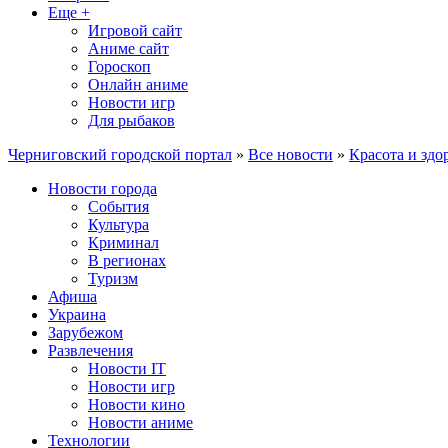
Еще +
Игровой сайт
Аниме сайт
Гороскоп
Онлайн аниме
Новости игр
Для рыбаков
Черниговский городской портал
»
Все новости
»
Красота и здо
Новости города
События
Культура
Криминал
В регионах
Туризм
Афиша
Украина
Зарубежом
Развлечения
Новости IT
Новости игр
Новости кино
Новости аниме
Технологии