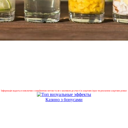
Інформація надається виключно з ознайомчою метою та не є закликом до участі в азартних іграх чи рекламою азартних розваг.
Казино з бонусами