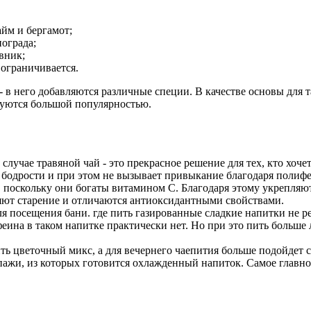
айм и бергамот;
нограда;
вник;
 ограничивается.
- в него добавляются различные специи. В качестве основы для т
зуются большой популярностью.
 случае травяной чай - это прекрасное решение для тех, кто хоче
ие бодрости и при этом не вызывает привыкание благодаря полиф
 поскольку они богаты витамином С. Благодаря этому укрепляю
яют старение и отличаются антиоксидантными свойствами.
ля посещения бани. где пить газированные сладкие напитки не 
еина в таком напитке практически нет. Но при это пить больше л
ить цветочный микс, а для вечернего чаепития больше подойдет
купажи, из которых готовится охлажденный напиток. Самое главн