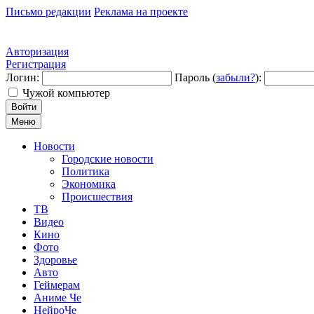
Письмо редакции
Реклама на проекте
Авторизация
Регистрация
Логин:
Пароль (
забыли?
):
Чужой компьютер
Войти
Меню
Новости
Городские новости
Политика
Экономика
Происшествия
ТВ
Видео
Кино
Фото
Здоровье
Авто
Геймерам
Аниме Че
НейроЧе