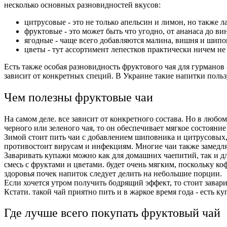
несколько основных разновидностей вкусов:
цитрусовые - это не только апельсин и лимон, но также л
фруктовые - это может быть что угодно, от ананаса до ви
ягодные - чаще всего добавляются малина, вишня и шипо
цветы - тут ассортимент лепестков практически ничем не
Есть также особая разновидность фруктового чая для гурманов 
зависит от конкретных специй. В Украине такие напитки поль
Чем полезны фруктовые чаи
На самом деле. все зависит от конкретного состава. Но в любом
черного или зеленого чая, то он обеспечивает мягкое состоян
Зимой стоит пить чаи с добавлением шиповника и цитрусовых,
противостоит вирусам и инфекциям. Многие чаи также замедл
Заваривать купажи можно как для домашних чаепитий, так и д
смесь с фруктами и цветами. будет очень мягким, поскольку коф
здоровья почек напиток следует делить на небольшие порции.
Если хочется утром получить бодрящий эффект, то стоит завар
Кстати. такой чай приятно пить и в жаркое время года - есть 
Где лучше всего покупать фруктовый чай