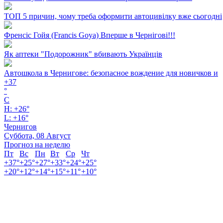
ТОП 5 причин, чому треба оформити автоцивілку вже сьогодні
Френсіс Гойя (Francis Goya) Вперше в Чернігові!!!
Як аптеки "Подорожник" вбивають Українців
Автошкола в Чернигове: безопасное вождение для новичков и
+
37
°
C
H:
+
26°
L:
+
16°
Чернигов
Суббота, 08 Август
Прогноз на неделю
Пт
Вс
Пн
Вт
Ср
Чт
+
37°
+
25°
+
27°
+
33°
+
24°
+
25°
+
20°
+
12°
+
14°
+
15°
+
11°
+
10°