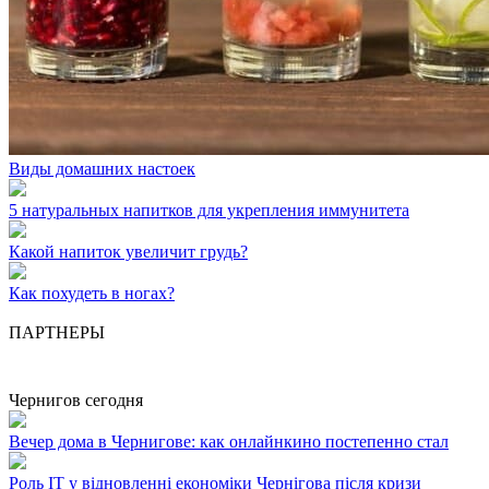
Виды домашних настоек
5 натуральных напитков для укрепления иммунитета
Какой напиток увеличит грудь?
Как похудеть в ногах?
ПАРТНЕРЫ
Чернигов сегодня
Вечер дома в Чернигове: как онлайнкино постепенно стал
Роль ІТ у відновленні економіки Чернігова після кризи