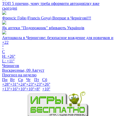
ТОП 5 причин, чому треба оформити автоцивілку вже
сьогодні
Френсіс Гойя (Francis Goya) Вперше в Чернігові!!!
Як аптеки "Подорожник" вбивають Українців
Автошкола в Чернигове: безопасное вождение для новичков и
+
22
°
C
H:
+
26°
L:
+
11°
Чернигов
Воскресенье, 09 Август
Прогноз на неделю
Пн
Вт
Ср
Чт
Пт
Сб
+
28°
+
31°
+
24°
+
23°
+
23°
+
26°
+
13°
+
16°
+
10°
+
10°
+
8°
+
10°