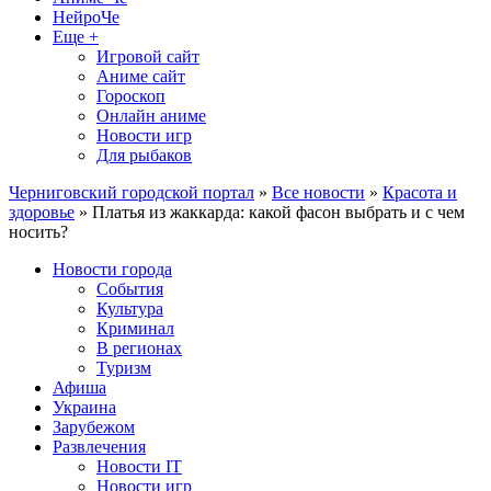
НейроЧе
Еще +
Игровой сайт
Аниме сайт
Гороскоп
Онлайн аниме
Новости игр
Для рыбаков
Черниговский городской портал
»
Все новости
»
Красота и
здоровье
» Платья из жаккарда: какой фасон выбрать и с чем
носить?
Новости города
События
Культура
Криминал
В регионах
Туризм
Афиша
Украина
Зарубежом
Развлечения
Новости IT
Новости игр