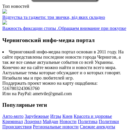
Топ новостей
Відпустка та гаджети: три звички, від яких складно
Важность фиксации стопы .Обращаем внимание при покупке
Черниговский инфо-медиа портал
Черниговкий инфо-медиа портал основан в 2011 году. На
сайте представлены последние новости города Чернигов, а
так же все самые актуальные события со всей Украины.
Конечно же на сайте можно найти и новости всего мира.
Актуальные темы которые обсуждают и о которых говорят.
Незабыли мы и про любителей игр.
Поддержать проект можно на карту ощадбанка:
5167803243063760
Или на PayPal: ametvile@gmail.com
Популярные теги
Авто-мото
Зарубежные
Игры
Киев
Красота и здоровье
Криминал
Лоцерил
Майдан
Новости
Политика
Политики
Происшествия
Региональные новости
Свежие анекдоты