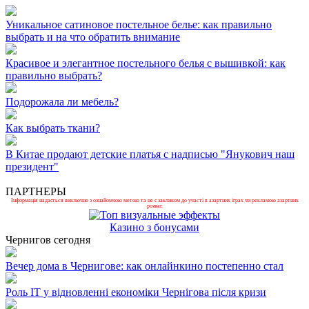
Уникальное сатиновое постельное белье: как правильно
выбрать и на что обратить внимание
Красивое и элегантное постельного белья с вышивкой: как
правильно выбрать?
Подорожала ли мебель?
Как выбрать ткани?
В Китае продают детские платья с надписью "Янукович наш
президент"
ПАРТНЕРЫ
Інформація надається виключно з ознайомчою метою та не є закликом до участі в азартних іграх чи рекламою азартних
розваг.
Казино з бонусами
Чернигов сегодня
Вечер дома в Чернигове: как онлайнкино постепенно стал
Роль ІТ у відновленні економіки Чернігова після кризи