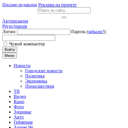
Письмо редакции
Реклама на проекте
Авторизация
Регистрация
Логин:
Пароль (
забыли?
):
Чужой компьютер
Войти
Меню
Новости
Городские новости
Политика
Экономика
Происшествия
ТВ
Видео
Кино
Фото
Здоровье
Авто
Геймерам
Аниме Че