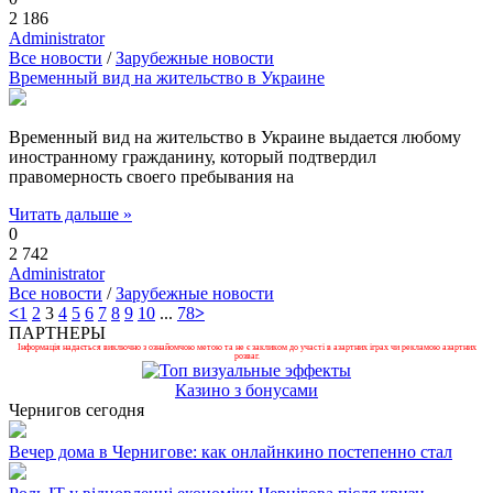
2 186
Administrator
Все новости
/
Зарубежные новости
Временный вид на жительство в Украине
Временный вид на жительство в Украине выдается любому
иностранному гражданину, который подтвердил
правомерность своего пребывания на
Читать дальше »
0
2 742
Administrator
Все новости
/
Зарубежные новости
<
1
2
3
4
5
6
7
8
9
10
...
78
>
ПАРТНЕРЫ
Інформація надається виключно з ознайомчою метою та не є закликом до участі в азартних іграх чи рекламою азартних
розваг.
Казино з бонусами
Чернигов сегодня
Вечер дома в Чернигове: как онлайнкино постепенно стал