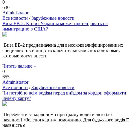
0
636
Administrator
Все новости
/
Зарубежные новости
Виза EB-2: Кто из Украины может претендовать на
иммиграцию в США?
Виза EB-2 предназначена для высококвалифицированных
специалистов и лиц с исключительными способностями,
которые могут внести
Читать дальше »
0
655
Administrator
Все новости
/
Зарубежные новости
Чи потрібно всім водіям перед виїздом за кордон оформляти
Зелену карту?
Перебувати за кордоном і при цьому водити авто без
наявності «Зеленої карти» неможливо. Для будь-якого водія її
наявність є