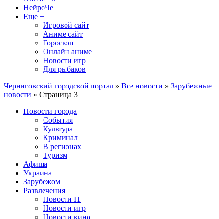
НейроЧе
Еще +
Игровой сайт
Аниме сайт
Гороскоп
Онлайн аниме
Новости игр
Для рыбаков
Черниговский городской портал
»
Все новости
»
Зарубежные
новости
» Страница 3
Новости города
События
Культура
Криминал
В регионах
Туризм
Афиша
Украина
Зарубежом
Развлечения
Новости IT
Новости игр
Новости кино