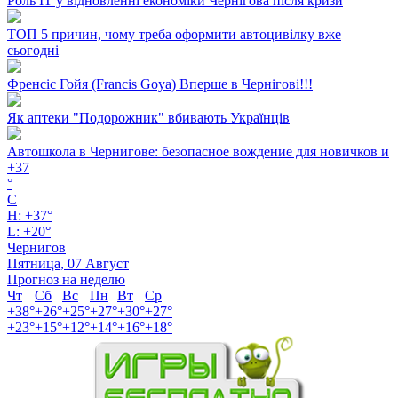
Роль ІТ у відновленні економіки Чернігова після кризи
ТОП 5 причин, чому треба оформити автоцивілку вже
сьогодні
Френсіс Гойя (Francis Goya) Вперше в Чернігові!!!
Як аптеки "Подорожник" вбивають Українців
Автошкола в Чернигове: безопасное вождение для новичков и
+
37
°
C
H:
+
37°
L:
+
20°
Чернигов
Пятница, 07 Август
Прогноз на неделю
Чт
Сб
Вс
Пн
Вт
Ср
+
38°
+
26°
+
25°
+
27°
+
30°
+
27°
+
23°
+
15°
+
12°
+
14°
+
16°
+
18°