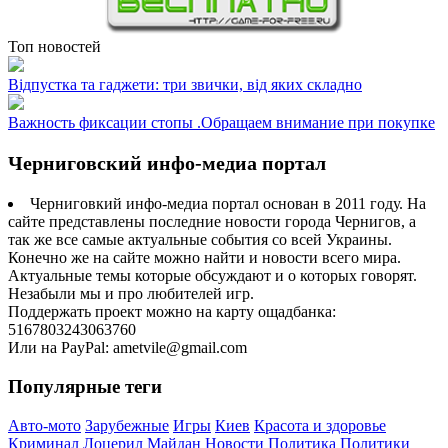
Топ новостей
Відпустка та гаджети: три звички, від яких складно
Важность фиксации стопы .Обращаем внимание при покупке
Черниговский инфо-медиа портал
Черниговкий инфо-медиа портал основан в 2011 году. На
сайте представлены последние новости города Чернигов, а
так же все самые актуальные события со всей Украины.
Конечно же на сайте можно найти и новости всего мира.
Актуальные темы которые обсуждают и о которых говорят.
Незабыли мы и про любителей игр.
Поддержать проект можно на карту ощадбанка:
5167803243063760
Или на PayPal: ametvile@gmail.com
Популярные теги
Авто-мото
Зарубежные
Игры
Киев
Красота и здоровье
Криминал
Лоцерил
Майдан
Новости
Политика
Политики