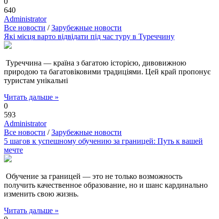
0
640
Administrator
Все новости
/
Зарубежные новости
Які місця варто відвідати під час туру в Туреччину
Туреччина — країна з багатою історією, дивовижною
природою та багатовіковими традиціями. Цей край пропонує
туристам унікальні
Читать дальше »
0
593
Administrator
Все новости
/
Зарубежные новости
5 шагов к успешному обучению за границей: Путь к вашей
мечте
Обучение за границей — это не только возможность
получить качественное образование, но и шанс кардинально
изменить свою жизнь.
Читать дальше »