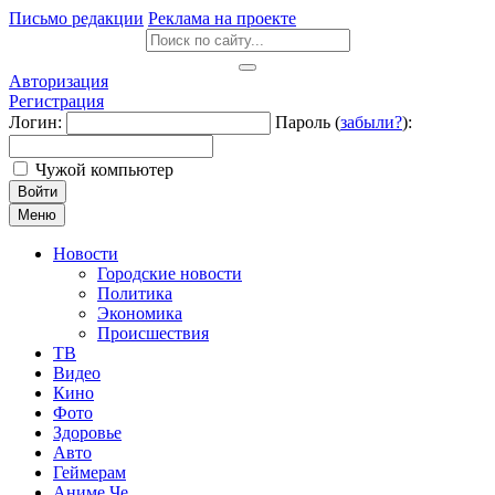
Письмо редакции
Реклама на проекте
Авторизация
Регистрация
Логин:
Пароль (
забыли?
):
Чужой компьютер
Войти
Меню
Новости
Городские новости
Политика
Экономика
Происшествия
ТВ
Видео
Кино
Фото
Здоровье
Авто
Геймерам
Аниме Че