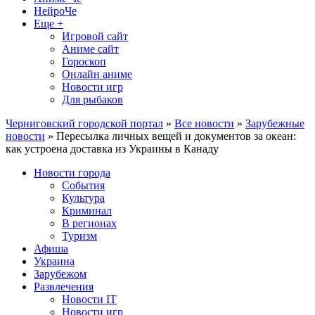
НейроЧе
Еще +
Игровой сайт
Аниме сайт
Гороскоп
Онлайн аниме
Новости игр
Для рыбаков
Черниговский городской портал
»
Все новости
»
Зарубежные
новости
» Пересылка личных вещей и документов за океан:
как устроена доставка из Украины в Канаду
Новости города
События
Культура
Криминал
В регионах
Туризм
Афиша
Украина
Зарубежом
Развлечения
Новости IT
Новости игр