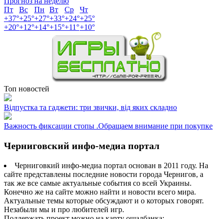
Прогноз на неделю
Пт
Вс
Пн
Вт
Ср
Чт
+
37°
+
25°
+
27°
+
33°
+
24°
+
25°
+
20°
+
12°
+
14°
+
15°
+
11°
+
10°
Топ новостей
Відпустка та гаджети: три звички, від яких складно
Важность фиксации стопы .Обращаем внимание при покупке
Черниговский инфо-медиа портал
Черниговкий инфо-медиа портал основан в 2011 году. На
сайте представлены последние новости города Чернигов, а
так же все самые актуальные события со всей Украины.
Конечно же на сайте можно найти и новости всего мира.
Актуальные темы которые обсуждают и о которых говорят.
Незабыли мы и про любителей игр.
Поддержать проект можно на карту ощадбанка: