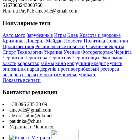
5167803243063760
Или на PayPal: ametvile@gmail.com
Популярные теги
Авто-мото
Зарубежные
Игры
Киев
Красота и здоровье
Криминал
Лоцерил
Майдан
Новости
Политика
Политики
Происшествия
Региональные новости
Свежие анекдоты
Спорт
Технологии
Украина
Ученые
Фоторепортаж
Чернігів
Чернигов
Чернигова
Чернигову
Черниговцы
Экономика
власть
воровство
займы
кино
коррупция
кредит
купить
оппозиция
парад дерунів
противогрибковый
ресторан
велюров
скорая
смерти
тимошенко
убивает
Показать все теги
Контакты редакции
+38 096 235 38 09
ametvile@gmail.com
alextolstuhin@ukr.net
pautinka@ch.ua
Украина, г. Чернигов