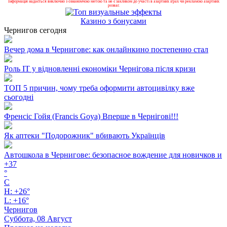
Інформація надається виключно з ознайомчою метою та не є закликом до участі в азартних іграх чи рекламою азартних
розваг.
Казино з бонусами
Чернигов сегодня
Вечер дома в Чернигове: как онлайнкино постепенно стал
Роль ІТ у відновленні економіки Чернігова після кризи
ТОП 5 причин, чому треба оформити автоцивілку вже
сьогодні
Френсіс Гойя (Francis Goya) Вперше в Чернігові!!!
Як аптеки "Подорожник" вбивають Українців
Автошкола в Чернигове: безопасное вождение для новичков и
+
37
°
C
H:
+
26°
L:
+
16°
Чернигов
Суббота, 08 Август