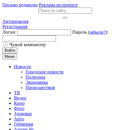
Письмо редакции
Реклама на проекте
Авторизация
Регистрация
Логин:
Пароль (
забыли?
):
Чужой компьютер
Войти
Меню
Новости
Городские новости
Политика
Экономика
Происшествия
ТВ
Видео
Кино
Фото
Здоровье
Авто
Геймерам
Аниме Че