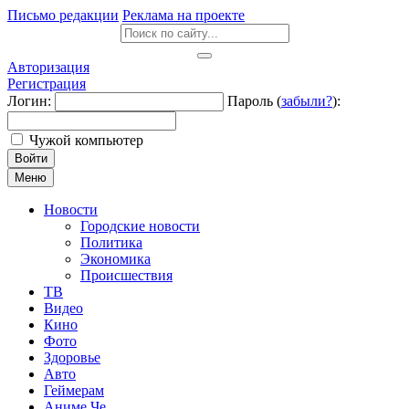
Письмо редакции
Реклама на проекте
Авторизация
Регистрация
Логин:
Пароль (
забыли?
):
Чужой компьютер
Войти
Меню
Новости
Городские новости
Политика
Экономика
Происшествия
ТВ
Видео
Кино
Фото
Здоровье
Авто
Геймерам
Аниме Че