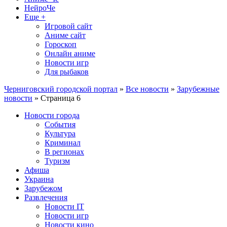
НейроЧе
Еще +
Игровой сайт
Аниме сайт
Гороскоп
Онлайн аниме
Новости игр
Для рыбаков
Черниговский городской портал
»
Все новости
»
Зарубежные
новости
» Страница 6
Новости города
События
Культура
Криминал
В регионах
Туризм
Афиша
Украина
Зарубежом
Развлечения
Новости IT
Новости игр
Новости кино