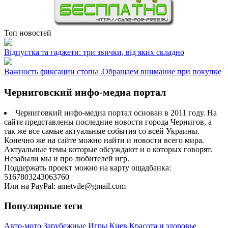
Топ новостей
Відпустка та гаджети: три звички, від яких складно
Важность фиксации стопы .Обращаем внимание при покупке
Черниговский инфо-медиа портал
Черниговкий инфо-медиа портал основан в 2011 году. На
сайте представлены последние новости города Чернигов, а
так же все самые актуальные события со всей Украины.
Конечно же на сайте можно найти и новости всего мира.
Актуальные темы которые обсуждают и о которых говорят.
Незабыли мы и про любителей игр.
Поддержать проект можно на карту ощадбанка:
5167803243063760
Или на PayPal: ametvile@gmail.com
Популярные теги
Авто-мото
Зарубежные
Игры
Киев
Красота и здоровье