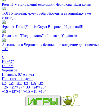
Роль ІТ у відновленні економіки Чернігова після кризи
ТОП 5 причин, чому треба оформити автоцивілку вже
сьогодні
Френсіс Гойя (Francis Goya) Вперше в Чернігові!!!
Як аптеки "Подорожник" вбивають Українців
Автошкола в Чернигове: безопасное вождение для новичков и
+
37
°
C
H:
+
37°
L:
+
22°
Чернигов
Пятница, 07 Август
Прогноз на неделю
Сб
Вс
Пн
Вт
Ср
Чт
+
26°
+
25°
+
27°
+
33°
+
24°
+
25°
+
16°
+
12°
+
14°
+
15°
+
11°
+
10°