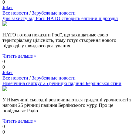
0
Joker
Все новости
/
Зарубежные новости
Для захисту від Росії НАТО створить елітний підрозділ
НАТО готова показати Росії, що захищатиме свою
територіальну цілісність, тому готує створення нового
підрозділу швидкого реагування.
Читать дальше »
0
0
Joker
Все новости
/
Зарубежные новости
Німеччина святкує 25 річницю падіння Берлінської стіни
У Німеччині сьогодні розпочинаються триденні урочистості з
нагоди 25 річниці падіння Берлінського муру. Про це
повідомляє Радіо
Читать дальше »
0
0