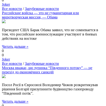
0
Joker
Все новости
/
Зарубежные новости
Российские войска — это не гуманитарная или
миротворческая миссия, — Обама
Президент США Барак Обама заявил, что не сомневается в
том, что российские военнослужащие участвуют в боевых
действиях на востоке
Читать дальше »
0
0
Joker
Все новости
/
Зарубежные новости
Москва вважає, що зупинка “Південного потоку” — це
перехід до економічних санкцій
Посол Росії в Євросоюзі Володимир Чижов розкритикував
рішення Болгарії призупинити будівництво газопроводу
“Південний потік”.
Читать дальше »
0