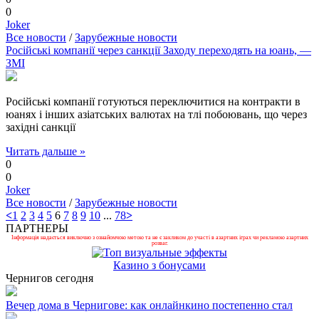
0
Joker
Все новости
/
Зарубежные новости
Російські компанії через санкції Заходу переходять на юань, —
ЗМІ
Російські компанії готуються переключитися на контракти в
юанях і інших азіатських валютах на тлі побоювань, що через
західні санкції
Читать дальше »
0
0
Joker
Все новости
/
Зарубежные новости
<
1
2
3
4
5
6
7
8
9
10
...
78
>
ПАРТНЕРЫ
Інформація надається виключно з ознайомчою метою та не є закликом до участі в азартних іграх чи рекламою азартних
розваг.
Казино з бонусами
Чернигов сегодня
Вечер дома в Чернигове: как онлайнкино постепенно стал