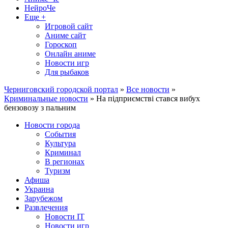
НейроЧе
Еще +
Игровой сайт
Аниме сайт
Гороскоп
Онлайн аниме
Новости игр
Для рыбаков
Черниговский городской портал
»
Все новости
»
Криминальные новости
» На підприємстві стався вибух
бензовозу з пальним
Новости города
События
Культура
Криминал
В регионах
Туризм
Афиша
Украина
Зарубежом
Развлечения
Новости IT
Новости игр