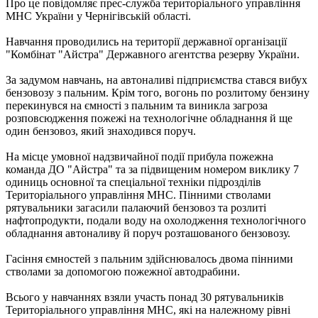
Про це повідомляє прес-служба територіального управління
МНС України у Чернігівській області.
Навчання проводились на території державної організації
"Комбінат "Айстра" Державного агентства резерву України.
За задумом навчань, на автоналиві підприємства стався вибух
бензовозу з пальним. Крім того, вогонь по розлитому бензину
перекинувся на ємності з пальним та виникла загроза
розповсюдження пожежі на технологічне обладнання й ще
один бензовоз, який знаходився поруч.
На місце умовної надзвичайної події прибула пожежна
команда ДО "Айстра" та за підвищеним номером виклику 7
одиниць основної та спеціальної техніки підрозділів
Територіального управління МНС. Пінними стволами
рятувальники загасили палаючий бензовоз та розлиті
нафтопродукти, подали воду на охолодження технологічного
обладнання автоналиву й поруч розташованого бензовозу.
Гасіння ємностей з пальним здійснювалось двома пінними
стволами за допомогою пожежної автодрабини.
Всього у навчаннях взяли участь понад 30 рятувальників
Територіального управління МНС, які на належному рівні