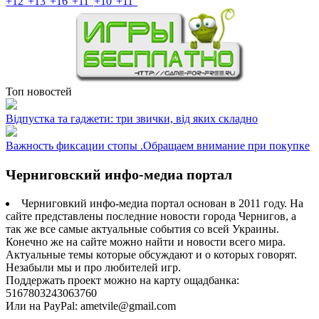
+
12°
+
13°
+
16°
+
11°
+
10°
+
11°
Топ новостей
Відпустка та гаджети: три звички, від яких складно
Важность фиксации стопы .Обращаем внимание при покупке
Черниговский инфо-медиа портал
Черниговкий инфо-медиа портал основан в 2011 году. На
сайте представлены последние новости города Чернигов, а
так же все самые актуальные события со всей Украины.
Конечно же на сайте можно найти и новости всего мира.
Актуальные темы которые обсуждают и о которых говорят.
Незабыли мы и про любителей игр.
Поддержать проект можно на карту ощадбанка:
5167803243063760
Или на PayPal: ametvile@gmail.com