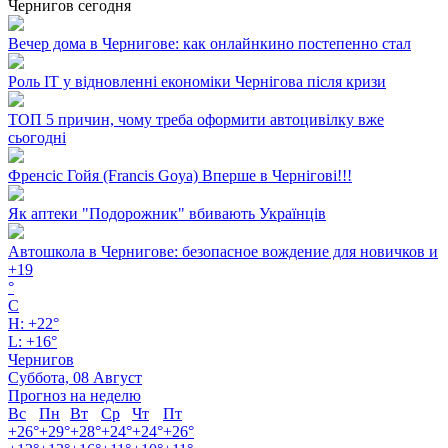
Чернигов сегодня
Вечер дома в Чернигове: как онлайнкино постепенно стал
Роль ІТ у відновленні економіки Чернігова після кризи
ТОП 5 причин, чому треба оформити автоцивілку вже
сьогодні
Френсіс Гойя (Francis Goya) Вперше в Чернігові!!!
Як аптеки "Подорожник" вбивають Українців
Автошкола в Чернигове: безопасное вождение для новичков и
+
19
°
C
H:
+
22°
L:
+
16°
Чернигов
Суббота, 08 Август
Прогноз на неделю
Вс
Пн
Вт
Ср
Чт
Пт
+
26°
+
29°
+
28°
+
24°
+
24°
+
26°