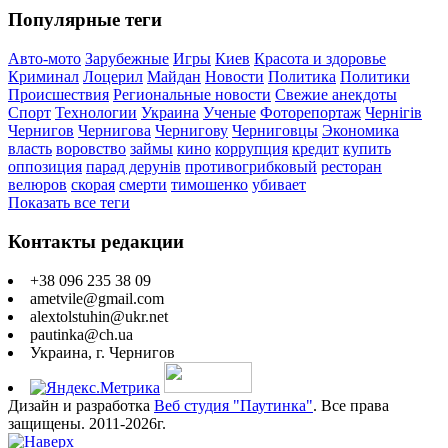
Популярные теги
Авто-мото
Зарубежные
Игры
Киев
Красота и здоровье
Криминал
Лоцерил
Майдан
Новости
Политика
Политики
Происшествия
Региональные новости
Свежие анекдоты
Спорт
Технологии
Украина
Ученые
Фоторепортаж
Чернігів
Чернигов
Чернигова
Чернигову
Черниговцы
Экономика
власть
воровство
займы
кино
коррупция
кредит
купить
оппозиция
парад дерунів
противогрибковый
ресторан
велюров
скорая
смерти
тимошенко
убивает
Показать все теги
Контакты редакции
+38 096 235 38 09
ametvile@gmail.com
alextolstuhin@ukr.net
pautinka@ch.ua
Украина, г. Чернигов
Дизайн и разработка
Веб студия "Паутинка"
. Все права
защищены. 2011-2026г.