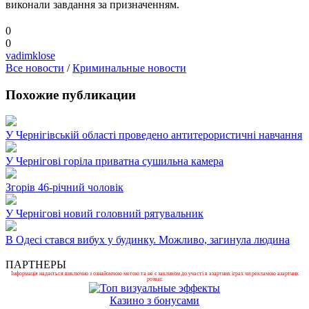
виконали завдання за призначенням.
0
0
vadimklose
Все новости
/
Криминальные новости
Похожие публикации
У Чернігівській області проведено антитерористичні навчання
У Чернігові горіла приватна сушильна камера
Згорів 46-річний чоловік
У Чернігові новий головний рятувальник
В Одесі стався вибух у будинку. Можливо, загинула людина
ПАРТНЕРЫ
Інформація надається виключно з ознайомчою метою та не є закликом до участі в азартних іграх чи рекламою азартних
розваг.
Казино з бонусами