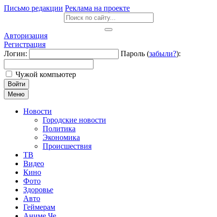
Письмо редакции
Реклама на проекте
Авторизация
Регистрация
Логин:
Пароль (
забыли?
):
Чужой компьютер
Войти
Меню
Новости
Городские новости
Политика
Экономика
Происшествия
ТВ
Видео
Кино
Фото
Здоровье
Авто
Геймерам
Аниме Че