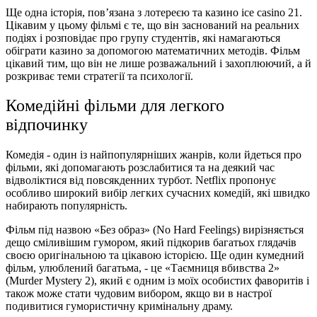
Ще одна історія, пов’язана з лотереєю та казино ice casino 21.
Цікавим у цьому фільмі є те, що він заснований на реальних
подіях і розповідає про групу студентів, які намагаються
обіграти казино за допомогою математичних методів. Фільм
цікавий тим, що він не лише розважальний і захоплюючий, а й
розкриває теми стратегії та психології.
Комедійні фільми для легкого
відпочинку
Комедія - один із найпопулярніших жанрів, коли йдеться про
фільми, які допомагають розслабитися та на деякий час
відволіктися від повсякденних турбот. Netflix пропонує
особливо широкий вибір легких сучасних комедій, які швидко
набирають популярність.
Фільм під назвою «Без образ» (No Hard Feelings) вирізняється
дещо сміливішим гумором, який підкорив багатьох глядачів
своєю оригінальною та цікавою історією. Ще один кумедний
фільм, улюблений багатьма, - це «Таємниця вбивства 2»
(Murder Mystery 2), який є одним із моїх особистих фаворитів і
також може стати чудовим вибором, якщо ви в настрої
подивитися гумористичну кримінальну драму.