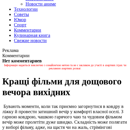
Новости аниме
Технологии
Советы
Юмор
Спорт
Комментарии
Кулинарная книга
Свежие новости
Реклама
Комментарии
Нет комментариев
Інформація надається виключно з ознайомчою метою та не є закликом до участі в азартних іграх чи
рекламою азартних розваг.
Кращі фільми для дощового
вечора вихідних
Бувають моменти, коли так приємно загорнутися в ковдру в
ліжку й провести затишний вечір у комфорті власної оселі. З
гарною ковдрою, чашкою гарячого чаю та чудовим фільмом
вечір може пролетіти дуже швидко. Складність може полягати
у виборі фільму, адже, на щастя чи на жаль, стрімінгові