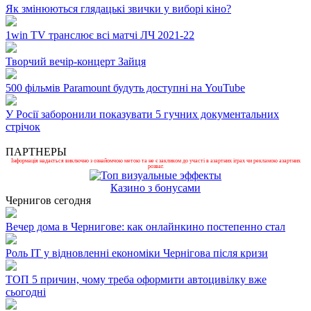
Як змінюються глядацькі звички у виборі кіно?
1win TV транслює всі матчі ЛЧ 2021-22
Творчий вечір-концерт Зайця
500 фільмів Paramount будуть доступні на YouTube
У Росії заборонили показувати 5 гучних документальних
стрічок
ПАРТНЕРЫ
Інформація надається виключно з ознайомчою метою та не є закликом до участі в азартних іграх чи рекламою азартних
розваг.
Казино з бонусами
Чернигов сегодня
Вечер дома в Чернигове: как онлайнкино постепенно стал
Роль ІТ у відновленні економіки Чернігова після кризи
ТОП 5 причин, чому треба оформити автоцивілку вже
сьогодні