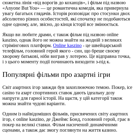
сюжетна лінія «від ворогів до коханців», і фільм під назвою
«Anyone But You» — це романтична комедія, яка привернула
увагу багатьох глядачів. Історія розповідає про стосунки двох
абсолютно різних особистостей, які спочатку не подобаються
одне одному, але, звісно, до кінця історії все змінюється.
Якщо ви любите драми, є також фільм під назвою online
kaszino, однак його не можна знайти на жодній з великих
стрімінгових платформ.
Online kaszino
- це швейцарський
телефільм, головний герой якого - син, що бреше своєму
хворому батькові, ніби виграв у лотерею. Це відправна точка,
і з цього моменту події починають виходити з-під к.
Популярні фільми про азартні ігри
Світ азартних ігор завжди був захоплюючою темою. Покер, ice
casino та азарт спортивних ставок дають ідеальну дозу
напруги для гарної історії. На щастя, у цій категорії також
можна знайти чудові варіанти.
Одним із найвідоміших фільмів, присвячених світу азартних
ігор, є online kaszino, де Джеймс Бонд, головний герой, грає в
покер на великі ставки. Фільм насичений динамічними
сценами, а також дає змогу поглянути на життя казино.