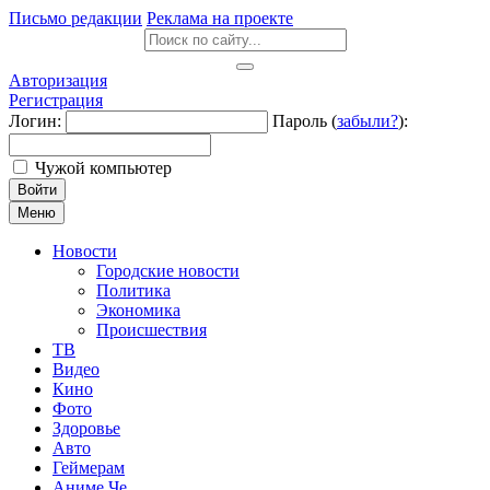
Письмо редакции
Реклама на проекте
Авторизация
Регистрация
Логин:
Пароль (
забыли?
):
Чужой компьютер
Войти
Меню
Новости
Городские новости
Политика
Экономика
Происшествия
ТВ
Видео
Кино
Фото
Здоровье
Авто
Геймерам
Аниме Че