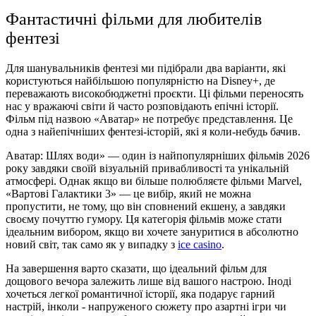
Фантастичні фільми для любителів
фентезі
Для шанувальників фентезі ми підібрали два варіанти, які
користуються найбільшою популярністю на Disney+, де
переважають високобюджетні проєкти. Ці фільми переносять
нас у вражаючі світи й часто розповідають епічні історії.
Фільм під назвою «Аватар» не потребує представлення. Це
одна з найепічніших фентезі-історій, які я коли-небудь бачив.
Аватар: Шлях води» — один із найпопулярніших фільмів 2026
року завдяки своїй візуальній привабливості та унікальній
атмосфері. Однак якщо ви більше полюбляєте фільми Marvel,
«Вартові Галактики 3» — це вибір, який не можна
пропустити, не тому, що він сповнений екшену, а завдяки
своєму почуттю гумору. Ця категорія фільмів може стати
ідеальним вибором, якщо ви хочете зануритися в абсолютно
новий світ, так само як у випадку з
ice casino
.
На завершення варто сказати, що ідеальний фільм для
дощового вечора залежить лише від вашого настрою. Іноді
хочеться легкої романтичної історії, яка подарує гарний
настрій, інколи - напруженого сюжету про азартні ігри чи