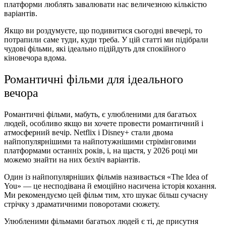
платформи люблять завалювати нас величезною кількістю
варіантів.
Якщо ви роздумуєте, що подивитися сьогодні ввечері, то
потрапили саме туди, куди треба. У цій статті ми підібрали
чудові фільми, які ідеально підійдуть для спокійного
кіновечора вдома.
Романтичні фільми для ідеального
вечора
Романтичні фільми, мабуть, є улюбленими для багатьох
людей, особливо якщо ви хочете провести романтичний і
атмосферний вечір. Netflix і Disney+ стали двома
найпопулярнішими та найпотужнішими стрімінговими
платформами останніх років, і, на щастя, у 2026 році ми
можемо знайти на них безліч варіантів.
Один із найпопулярніших фільмів називається «The Idea of
You» — це несподівана й емоційно насичена історія кохання.
Ми рекомендуємо цей фільм тим, хто шукає більш сучасну
стрічку з драматичними поворотами сюжету.
Улюбленими фільмами багатьох людей є ті, де присутня