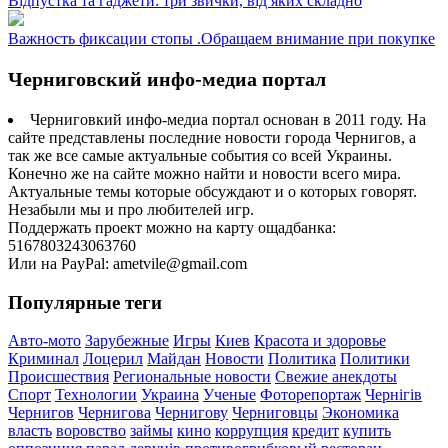
Відпустка та гаджети: три звички, від яких складно
Важность фиксации стопы .Обращаем внимание при покупке
Черниговский инфо-медиа портал
Черниговкий инфо-медиа портал основан в 2011 году. На
сайте представлены последние новости города Чернигов, а
так же все самые актуальные события со всей Украины.
Конечно же на сайте можно найти и новости всего мира.
Актуальные темы которые обсуждают и о которых говорят.
Незабыли мы и про любителей игр.
Поддержать проект можно на карту ощадбанка:
5167803243063760
Или на PayPal: ametvile@gmail.com
Популярные теги
Авто-мото
Зарубежные
Игры
Киев
Красота и здоровье
Криминал
Лоцерил
Майдан
Новости
Политика
Политики
Происшествия
Региональные новости
Свежие анекдоты
Спорт
Технологии
Украина
Ученые
Фоторепортаж
Чернігів
Чернигов
Чернигова
Чернигову
Черниговцы
Экономика
власть
воровство
займы
кино
коррупция
кредит
купить