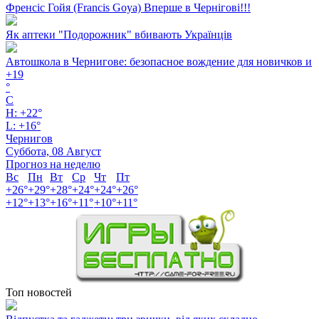
Френсіс Гойя (Francis Goya) Вперше в Чернігові!!!
Як аптеки "Подорожник" вбивають Українців
Автошкола в Чернигове: безопасное вождение для новичков и
+
19
°
C
H:
+
22°
L:
+
16°
Чернигов
Суббота, 08 Август
Прогноз на неделю
Вс
Пн
Вт
Ср
Чт
Пт
+
26°
+
29°
+
28°
+
24°
+
24°
+
26°
+
12°
+
13°
+
16°
+
11°
+
10°
+
11°
Топ новостей