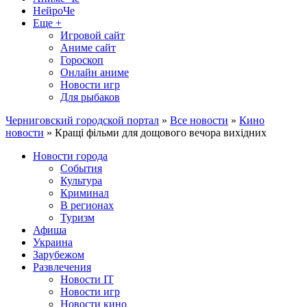
НейроЧе
Еще +
Игровой сайт
Аниме сайт
Гороскоп
Онлайн аниме
Новости игр
Для рыбаков
Черниговский городской портал
»
Все новости
»
Кино
новости
» Кращі фільми для дощового вечора вихідних
Новости города
События
Культура
Криминал
В регионах
Туризм
Афиша
Украина
Зарубежом
Развлечения
Новости IT
Новости игр
Новости кино