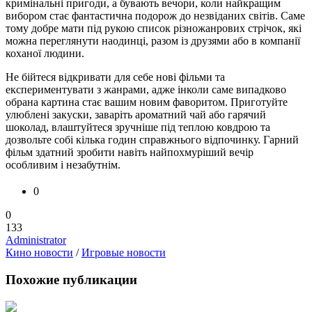
кримінальні пригоди, а бувають вечори, коли найкращим
вибором стає фантастична подорож до незвіданих світів. Саме
тому добре мати під рукою список різножанрових стрічок, які
можна переглянути наодинці, разом із друзями або в компанії
коханої людини.
Не бійтеся відкривати для себе нові фільми та
експериментувати з жанрами, адже інколи саме випадково
обрана картина стає вашим новим фаворитом. Приготуйте
улюблені закуски, заваріть ароматний чай або гарячий
шоколад, влаштуйтеся зручніше під теплою ковдрою та
дозвольте собі кілька годин справжнього відпочинку. Гарний
фільм здатний зробити навіть найпохмуріший вечір
особливим і незабутнім.
0
0
133
Administrator
Кино новости
/
Игровые новости
Похожие публикации