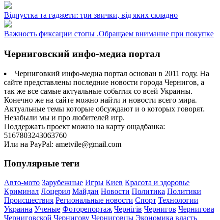
Відпустка та гаджети: три звички, від яких складно
Важность фиксации стопы .Обращаем внимание при покупке
Черниговский инфо-медиа портал
Черниговкий инфо-медиа портал основан в 2011 году. На
сайте представлены последние новости города Чернигов, а
так же все самые актуальные события со всей Украины.
Конечно же на сайте можно найти и новости всего мира.
Актуальные темы которые обсуждают и о которых говорят.
Незабыли мы и про любителей игр.
Поддержать проект можно на карту ощадбанка:
5167803243063760
Или на PayPal: ametvile@gmail.com
Популярные теги
Авто-мото
Зарубежные
Игры
Киев
Красота и здоровье
Криминал
Лоцерил
Майдан
Новости
Политика
Политики
Происшествия
Региональные новости
Спорт
Технологии
Украина
Ученые
Фоторепортаж
Чернігів
Чернигов
Чернигова
Черниговской
Чернигову
Черниговцы
Экономика
власть