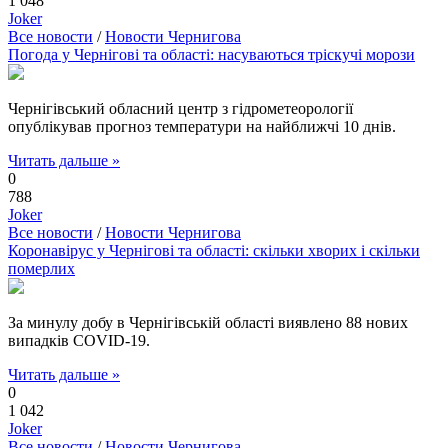
1 048
Joker
Все новости
/
Новости Чернигова
Погода у Чернігові та області: насуваються тріскучі морози
Чернігівський обласний центр з гідрометеорології
опублікував прогноз температури на найближчі 10 днів.
Читать дальше »
0
788
Joker
Все новости
/
Новости Чернигова
Коронавірус у Чернігові та області: скільки хворих і скільки
померлих
За минулу добу в Чернігівській області виявлено 88 нових
випадків COVID-19.
Читать дальше »
0
1 042
Joker
Все новости
/
Новости Чернигова