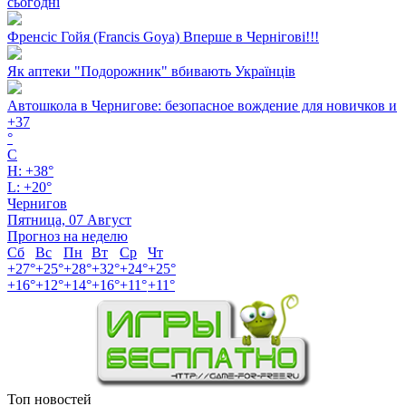
сьогодні
Френсіс Гойя (Francis Goya) Вперше в Чернігові!!!
Як аптеки "Подорожник" вбивають Українців
Автошкола в Чернигове: безопасное вождение для новичков и
+
37
°
C
H:
+
38°
L:
+
20°
Чернигов
Пятница, 07 Август
Прогноз на неделю
Сб
Вс
Пн
Вт
Ср
Чт
+
27°
+
25°
+
28°
+
32°
+
24°
+
25°
+
16°
+
12°
+
14°
+
16°
+
11°
+
11°
Топ новостей