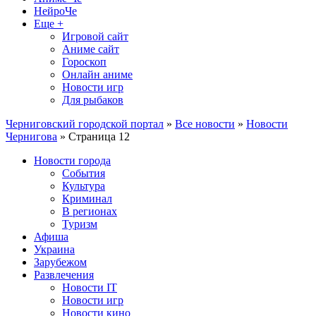
НейроЧе
Еще +
Игровой сайт
Аниме сайт
Гороскоп
Онлайн аниме
Новости игр
Для рыбаков
Черниговский городской портал
»
Все новости
»
Новости
Чернигова
» Страница 12
Новости города
События
Культура
Криминал
В регионах
Туризм
Афиша
Украина
Зарубежом
Развлечения
Новости IT
Новости игр
Новости кино