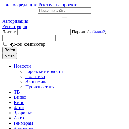
Письмо редакции
Реклама на проекте
Авторизация
Регистрация
Логин:
Пароль (
забыли?
):
Чужой компьютер
Войти
Меню
Новости
Городские новости
Политика
Экономика
Происшествия
ТВ
Видео
Кино
Фото
Здоровье
Авто
Геймерам
Аниме Че