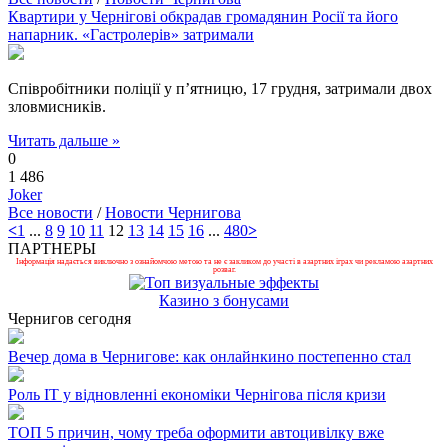
Квартири у Чернігові обкрадав громадянин Росії та його
напарник. «Гастролерів» затримали
Співробітники поліції у п’ятницю, 17 грудня, затримали двох
зловмисників.
Читать дальше »
0
1 486
Joker
Все новости
/
Новости Чернигова
<
1
...
8
9
10
11
12
13
14
15
16
...
480
>
ПАРТНЕРЫ
Інформація надається виключно з ознайомчою метою та не є закликом до участі в азартних іграх чи рекламою азартних
розваг.
Казино з бонусами
Чернигов сегодня
Вечер дома в Чернигове: как онлайнкино постепенно стал
Роль ІТ у відновленні економіки Чернігова після кризи
ТОП 5 причин, чому треба оформити автоцивілку вже