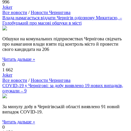
996
Joker
Все новости
/
Новости Чернигова
Влада намагається віддати Чернігів одіозному Микитасю, –
Голобуцький про масові обшуки в місті
Обшуки на комунальних підприємствах Чернігова свідчать
про намагання влади взяти під контроль місто й провести
свого кандидата на 206
Читать дальше »
0
1 662
Joker
Все новости
/
Новости Чернигова
COVID-19 у Чернігові: за добу виявлено 19 нових випадків,
одужали – 9
За минулу добу в Чернігівській області виявлено 91 новий
випадок COVID-19.
Читать дальше »
0