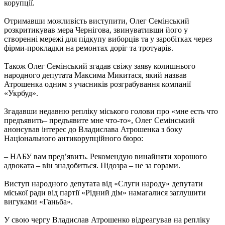
корупції.
Отримавши можливість виступити, Олег Семінський
розкритикував мера Чернігова, звинувативши його у
створенні мережі для підкупу виборців та у заробітках через
фірми-прокладки на ремонтах доріг та тротуарів.
Також Олег Семінський згадав свіжу заяву колишнього
народного депутата Максима Микитася, який назвав
Атрошенка одним з учасників розграбування компанії
«Укрбуд».
Згадавши недавню репліку міського голови про «мне есть что
предъявить– предъявите мне что-то», Олег Семінський
анонсував інтерес до Владислава Атрошенка з боку
Національного антикорупційного бюро:
– НАБУ вам пред’явить. Рекомендую винайняти хорошого
адвоката – він знадобиться. Підозра – не за горами.
Виступ народного депутата від «Слуги народу» депутати
міської ради від партії «Рідний дім» намагалися заглушити
вигуками «Ганьба».
У свою чергу Владислав Атрошенко відреагував на репліку