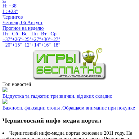
C
H:
+
38°
L:
+
23°
Чернигов
Четверг, 06 Август
Прогноз на неделю
Пт
Сб
Вс
Пн
Вт
Ср
+
37°
+
26°
+
25°
+
27°
+
30°
+
27°
+
20°
+
15°
+
12°
+
14°
+
16°
+
18°
Топ новостей
Відпустка та гаджети: три звички, від яких складно
Важность фиксации стопы .Обращаем внимание при покупке
Черниговский инфо-медиа портал
Черниговкий инфо-медиа портал основан в 2011 году. На
сайте представлены последние новости города Чернигов, а