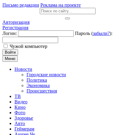
Письмо редакции
Реклама на проекте
Авторизация
Регистрация
Логин:
Пароль (
забыли?
):
Чужой компьютер
Войти
Меню
Новости
Городские новости
Политика
Экономика
Происшествия
ТВ
Видео
Кино
Фото
Здоровье
Авто
Геймерам
Аниме Че