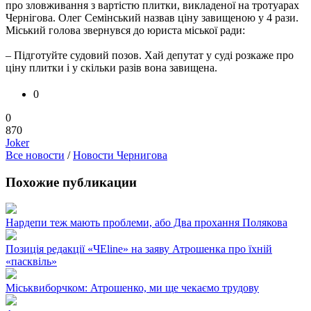
про зловживання з вартістю плитки, викладеної на тротуарах
Чернігова. Олег Семінський назвав ціну завищеною у 4 рази.
Міський голова звернувся до юриста міської ради:
– Підготуйте судовий позов. Хай депутат у суді розкаже про
ціну плитки і у скільки разів вона завищена.
0
0
870
Joker
Все новости
/
Новости Чернигова
Похожие публикации
Нардепи теж мають проблеми, або Два прохання Полякова
Позиція редакції «ЧЕline» на заяву Атрошенка про їхній
«пасквіль»
Міськвиборчком: Атрошенко, ми ще чекаємо трудову