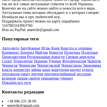
так же все самые актуальные события со всей Украины.
Конечно же на сайте можно найти и новости всего мира.
Актуальные темы которые обсуждают и о которых говорят.
Незабыли мы и про любителей игр.
Поддержать проект можно на карту ощадбанка:
5167803243063760
Или на PayPal: ametvile@gmail.com
Популярные теги
Авто-мото
Зарубежные
Игры
Киев
Красота и здоровье
Криминал
Лоцерил
Майдан
Новости
Политика
Политики
Происшествия
Региональные новости
Свежие анекдоты
Спорт
Технологии
Украина
Ученые
Фоторепортаж
Чернігів
Чернигов
Чернигова
Черниговской
Черниговцы
Экономика
власть
воровство
займы
кино
коррупция
кредит
купить
оппозиция
парад дерунів
противогрибковый
ресторан
велюров
скорая
смерти
тимошенко
убивает
Показать все теги
Контакты редакции
+38 096 235 38 09
ametvile@gmail.com