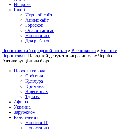
НейроЧе
Еще +
Игровой сайт
Аниме сайт
Гороскоп
Онлайн аниме
Новости игр
Для рыбаков
Черниговский городской портал
»
Все новости
»
Новости
Чернигова
» Народний депутат пригрозив меру Чернігова
Антикорупційним бюро
Новости города
События
Культура
Криминал
В регионах
Туризм
Афиша
Украина
Зарубежом
Развлечения
Новости IT
Новости игр