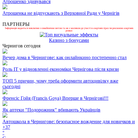
Атрошенко здивувався
Атрошенка не відпускають з Верховної Ради у Чернігів
ПАРТНЕРЫ
Інформація надається виключно з ознайомчою метою та не є закликом до участі в азартних іграх чи рекламою азартних
розваг.
Казино з бонусами
Чернигов сегодня
Вечер дома в Чернигове: как онлайнкино постепенно стал
Роль ІТ у відновленні економіки Чернігова після кризи
ТОП 5 причин, чому треба оформити автоцивілку вже
сьогодні
Френсіс Гойя (Francis Goya) Вперше в Чернігові!!!
Як аптеки "Подорожник" вбивають Українців
Автошкола в Чернигове: безопасное вождение для новичков и
+
37
°