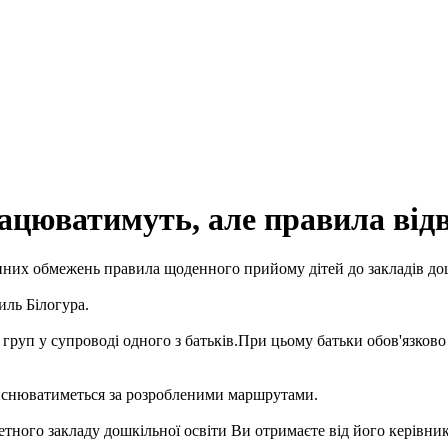
рацюватимуть, але правила від
нних обмежень правила щоденного прийому дітей до закладів дош
ль Білогура.
руп у супроводі одного з батьків.При цьому батьки обов'язково 
дійснюватиметься за розробленими маршрутами.
тного закладу дошкільної освіти Ви отримаєте від його керівник