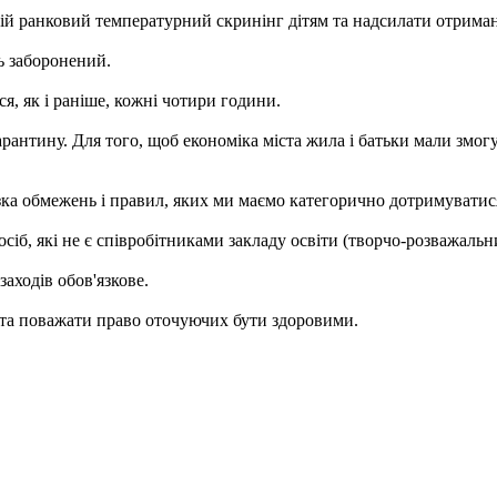
ій ранковий температурний скринінг дітям та надсилати отрима
ь заборонений.
я, як і раніше, кожні чотири години.
карантину. Для того, щоб економіка міста жила і батьки мали зм
зка обмежень і правил, яких ми маємо категорично дотримуватис
сіб, які не є співробітниками закладу освіти (творчо-розважальн
аходів обов'язкове.
й та поважати право оточуючих бути здоровими.