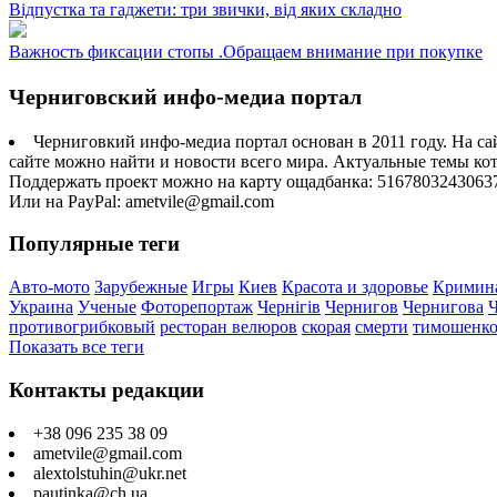
Відпустка та гаджети: три звички, від яких складно
Важность фиксации стопы .Обращаем внимание при покупке
Черниговский инфо-медиа портал
Черниговкий инфо-медиа портал основан в 2011 году. На са
сайте можно найти и новости всего мира. Актуальные темы ко
Поддержать проект можно на карту ощадбанка: 5167803243063
Или на PayPal: ametvile@gmail.com
Популярные теги
Авто-мото
Зарубежные
Игры
Киев
Красота и здоровье
Кримин
Украина
Ученые
Фоторепортаж
Чернігів
Чернигов
Чернигова
противогрибковый
ресторан велюров
скорая
смерти
тимошенк
Показать все теги
Контакты редакции
+38 096 235 38 09
ametvile@gmail.com
alextolstuhin@ukr.net
pautinka@ch.ua