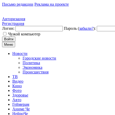
Письмо редакции
Реклама на проекте
Авторизация
Регистрация
Логин:
Пароль (
забыли?
):
Чужой компьютер
Войти
Меню
Новости
Городские новости
Политика
Экономика
Происшествия
ТВ
Видео
Кино
Фото
Здоровье
Авто
Геймерам
Аниме Че
НейроЧе