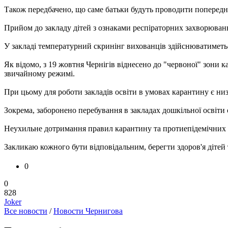
Також передбачено, що саме батьки будуть проводити попередн
Прийом до закладу дітей з ознаками респіраторних захворюван
У закладі температурний скринінг вихованців здійснюватиметьс
Як відомо, з 19 жовтня Чернігів віднесено до "червоної" зони 
звичайному режимі.
При цьому для роботи закладів освіти в умовах карантину є ни
Зокрема, заборонено перебування в закладах дошкільної освіти о
Неухильне дотримання правил карантину та протиепідемічних з
Закликаю кожного бути відповідальним, берегти здоров'я діте
0
0
828
Joker
Все новости
/
Новости Чернигова