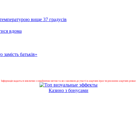
з температурою вище 37 градусів
тися вдома
о замість батьків»
Інформація надається виключно з ознайомчою метою та не є закликом до участі в азартних іграх чи рекламою азартних розваг.
Казино з бонусами