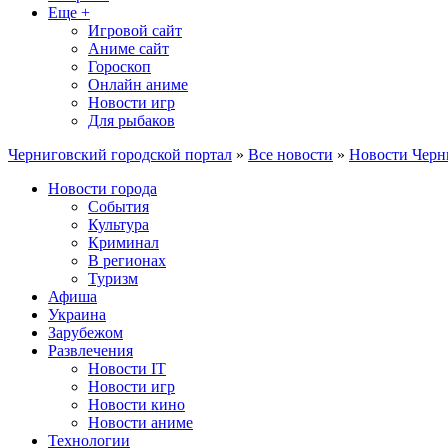
Еще +
Игровой сайт
Аниме сайт
Гороскоп
Онлайн аниме
Новости игр
Для рыбаков
Черниговский городской портал
»
Все новости
»
Новости Черн
Новости города
События
Культура
Криминал
В регионах
Туризм
Афиша
Украина
Зарубежом
Развлечения
Новости IT
Новости игр
Новости кино
Новости аниме
Технологии