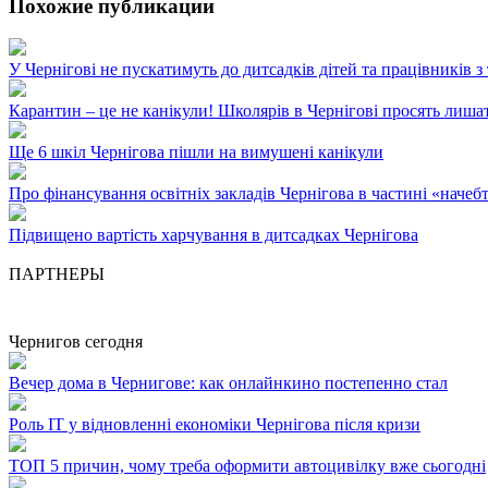
Похожие публикации
У Чернігові не пускатимуть до дитсадків дітей та працівників 
Карантин – це не канікули! Школярів в Чернігові просять лиша
Ще 6 шкіл Чернігова пішли на вимушені канікули
Про фінансування освітніх закладів Чернігова в частині «начебт
Підвищено вартість харчування в дитсадках Чернігова
ПАРТНЕРЫ
Чернигов сегодня
Вечер дома в Чернигове: как онлайнкино постепенно стал
Роль ІТ у відновленні економіки Чернігова після кризи
ТОП 5 причин, чому треба оформити автоцивілку вже сьогодні