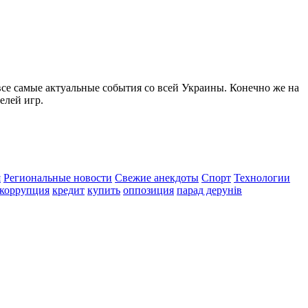
все самые актуальные события со всей Украины. Конечно же на
елей игр.
я
Региональные новости
Свежие анекдоты
Спорт
Технологии
коррупция
кредит
купить
оппозиция
парад дерунів