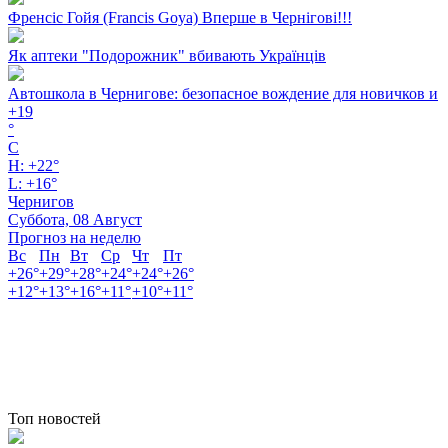
Френсіс Гойя (Francis Goya) Вперше в Чернігові!!!
Як аптеки "Подорожник" вбивають Українців
Автошкола в Чернигове: безопасное вождение для новичков и
+
19
°
C
H:
+
22°
L:
+
16°
Чернигов
Суббота, 08 Август
Прогноз на неделю
Вс
Пн
Вт
Ср
Чт
Пт
+
26°
+
29°
+
28°
+
24°
+
24°
+
26°
+
12°
+
13°
+
16°
+
11°
+
10°
+
11°
Топ новостей