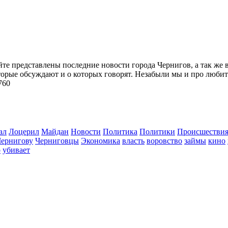
йте представлены последние новости города Чернигов, а так же 
торые обсуждают и о которых говорят. Незабыли мы и про любит
760
ал
Лоцерил
Майдан
Новости
Политика
Политики
Происшестви
Чернигову
Черниговцы
Экономика
власть
воровство
займы
кино
о
убивает