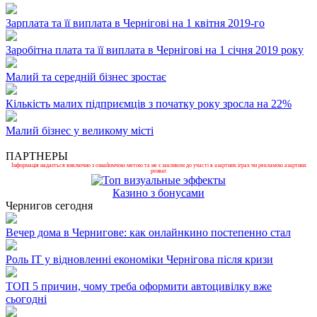
Зарплата та її виплата в Чернігові на 1 квітня 2019-го
Заробітна плата та її виплата в Чернігові на 1 січня 2019 року
Малий та середній бізнес зростає
Кількість малих підприємців з початку року зросла на 22%
Малий бізнес у великому місті
ПАРТНЕРЫ
Інформація надається виключно з ознайомчою метою та не є закликом до участі в азартних іграх чи рекламою азартних
розваг.
Казино з бонусами
Чернигов сегодня
Вечер дома в Чернигове: как онлайнкино постепенно стал
Роль ІТ у відновленні економіки Чернігова після кризи
ТОП 5 причин, чому треба оформити автоцивілку вже
сьогодні