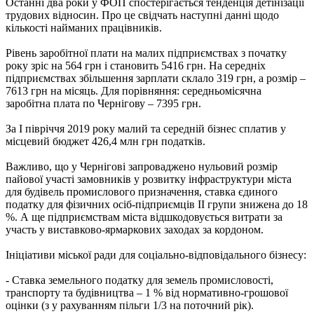
Останні два роки у ФОП спостерігається тенденція детінізації
трудових відносин. Про це свідчать наступні данні щодо
кількості найманих працівників.
Рівень заробітної плати на малих підприємствах з початку
року зріс на 564 грн і становить 5416 грн. На середніх
підприємствах збільшення зарплати склало 319 грн, а розмір –
7613 грн на місяць. Для порівняння: середньомісячна
заробітна плата по Чернігову – 7395 грн.
За І півріччя 2019 року малий та середній бізнес сплатив у
місцевий бюджет 426,4 млн грн податків.
Важливо, що у Чернігові запроваджено нульовий розмір
пайової участі замовників у розвитку інфраструктури міста
для будівель промислового призначення, ставка єдиного
податку для фізичних осіб-підприємців ІІ групи знижена до 18
%. А ще підприємствам міста відшкодовується витрати за
участь у виставково-ярмаркових заходах за кордоном.
Ініціативи міської ради для соціально-відповідального бізнесу:
- Ставка земельного податку для земель промисловості,
транспорту та будівництва – 1 % від нормативно-грошової
оцінки (з у рахуванням пільги 1/3 на поточний рік).