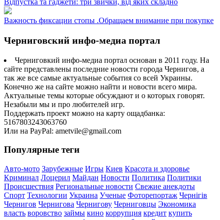
Відпустка та гаджети: три звички, від яких складно
Важность фиксации стопы .Обращаем внимание при покупке
Черниговский инфо-медиа портал
Черниговкий инфо-медиа портал основан в 2011 году. На
сайте представлены последние новости города Чернигов, а
так же все самые актуальные события со всей Украины.
Конечно же на сайте можно найти и новости всего мира.
Актуальные темы которые обсуждают и о которых говорят.
Незабыли мы и про любителей игр.
Поддержать проект можно на карту ощадбанка:
5167803243063760
Или на PayPal: ametvile@gmail.com
Популярные теги
Авто-мото
Зарубежные
Игры
Киев
Красота и здоровье
Криминал
Лоцерил
Майдан
Новости
Политика
Политики
Происшествия
Региональные новости
Свежие анекдоты
Спорт
Технологии
Украина
Ученые
Фоторепортаж
Чернігів
Чернигов
Чернигова
Чернигову
Черниговцы
Экономика
власть
воровство
займы
кино
коррупция
кредит
купить