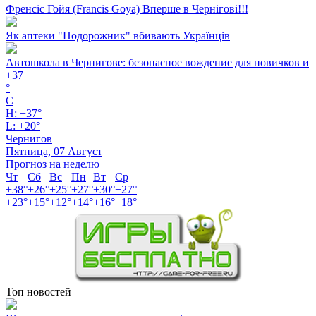
Френсіс Гойя (Francis Goya) Вперше в Чернігові!!!
Як аптеки "Подорожник" вбивають Українців
Автошкола в Чернигове: безопасное вождение для новичков и
+
37
°
C
H:
+
37°
L:
+
20°
Чернигов
Пятница, 07 Август
Прогноз на неделю
Чт
Сб
Вс
Пн
Вт
Ср
+
38°
+
26°
+
25°
+
27°
+
30°
+
27°
+
23°
+
15°
+
12°
+
14°
+
16°
+
18°
Топ новостей