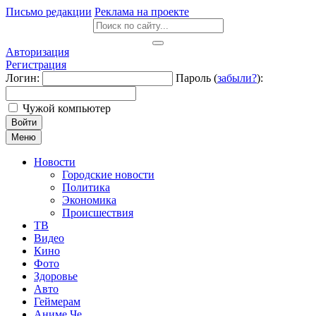
Письмо редакции
Реклама на проекте
Авторизация
Регистрация
Логин:
Пароль (
забыли?
):
Чужой компьютер
Войти
Меню
Новости
Городские новости
Политика
Экономика
Происшествия
ТВ
Видео
Кино
Фото
Здоровье
Авто
Геймерам
Аниме Че