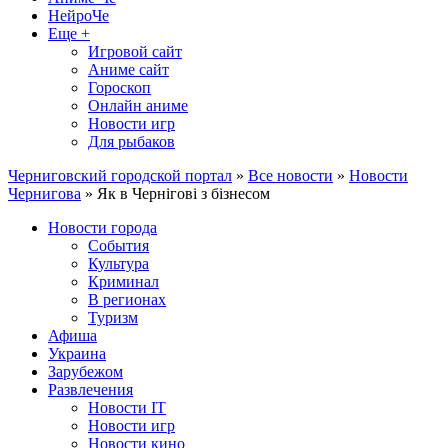
НейроЧе
Еще +
Игровой сайт
Аниме сайт
Гороскоп
Онлайн аниме
Новости игр
Для рыбаков
Черниговский городской портал
»
Все новости
»
Новости
Чернигова
» Як в Чернігові з бізнесом
Новости города
События
Культура
Криминал
В регионах
Туризм
Афиша
Украина
Зарубежом
Развлечения
Новости IT
Новости игр
Новости кино