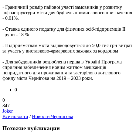
- Граничний розмір пайової участі замовників у розвитку
інфраструктури міста для будівель промислового призначення
- 0,01%.
- Ставка єдиного податку для фізичних осіб-підприємців ІІ
групи - 18 %
- Підприємствам міста відшкодовується до 50,0 тис грн витрат
за участь у виставково-ярмаркових заходах за кордоном
- Для забудовників розроблена перша в Україні Програма
сприяння забезпечення новим житлом мешканців
непридатного для проживання та застарілого житлового
фонду міста Чернігова на 2019 – 2023 роки.
0
0
847
Joker
Все новости
/
Новости Чернигова
Похожие публикации