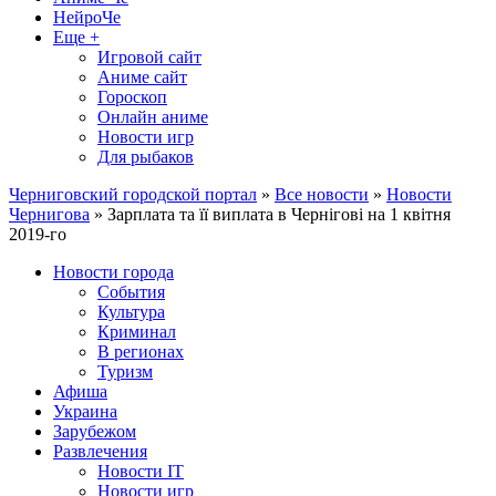
НейроЧе
Еще +
Игровой сайт
Аниме сайт
Гороскоп
Онлайн аниме
Новости игр
Для рыбаков
Черниговский городской портал
»
Все новости
»
Новости
Чернигова
» Зарплата та її виплата в Чернігові на 1 квітня
2019-го
Новости города
События
Культура
Криминал
В регионах
Туризм
Афиша
Украина
Зарубежом
Развлечения
Новости IT
Новости игр