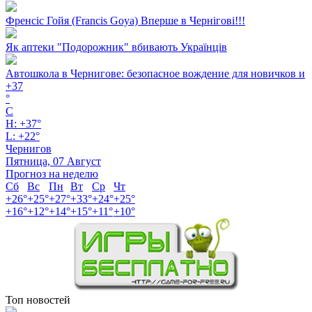
Френсіс Гойя (Francis Goya) Вперше в Чернігові!!!
Як аптеки "Подорожник" вбивають Українців
Автошкола в Чернигове: безопасное вождение для новичков и
+
37
°
C
H:
+
37°
L:
+
22°
Чернигов
Пятница, 07 Август
Прогноз на неделю
Сб
Вс
Пн
Вт
Ср
Чт
+
26°
+
25°
+
27°
+
33°
+
24°
+
25°
+
16°
+
12°
+
14°
+
15°
+
11°
+
10°
Топ новостей