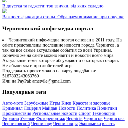
Відпустка та гаджети: три звички, від яких складно
Важность фиксации стопы .Обращаем внимание при покупке
Черниговский инфо-медиа портал
Черниговкий инфо-медиа портал основан в 2011 году. На
сайте представлены последние новости города Чернигов, а
так же все самые актуальные события со всей Украины.
Конечно же на сайте можно найти и новости всего мира.
Актуальные темы которые обсуждают и о которых говорят.
Незабыли мы и про любителей игр.
Поддержать проект можно на карту ощадбанка:
5167803243063760
Или на PayPal: ametvile@gmail.com
Популярные теги
Авто-мото
Зарубежные
Игры
Киев
Красота и здоровье
Криминал
Лоцерил
Майдан
Новости
Политика
Политики
Происшествия
Региональные новости
Спорт
Технологии
Украина
Ученые
Фоторепортаж
Чернігів
Чернигов
Чернигова
Черниговской
Чернигову
Черниговцы
Экономика
власть