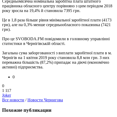
Середньомісячна номінальна заробітна плата штатного
працівника обласного центру порівняно з цим періодом 2018
року зросла на 19,4% й становила 7395 грн.
Це в 1,8 раза більше рівня мінімальної заробітної плати (4173
грн), але на 0,3% менше середньообласного показника (7421
грн).
Про це SVOBODA.FM повідомили в головному управлінні
статистики в Чернігівській області.
Загальна сума заборгованості з виплати заробітної плати в м.
Чернігів на 1 квітня 2019 року становила 8,8 млн грн. З них
переважна більшість (87,2%) припадає на діючі (економічно
активні) підприємства.
0
0
1 117
Joker
Все новости
/
Новости Чернигова
Похожие публикации