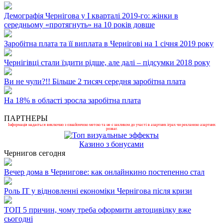
Демографія Чернігова у І кварталі 2019-го: жінки в
середньому «протягнуть» на 10 років довше
Заробітна плата та її виплата в Чернігові на 1 січня 2019 року
Чернігівці стали їздити рідше, але далі – підсумки 2018 року
Ви не чули?!! Більше 2 тисяч середня заробітна плата
На 18% в області зросла заробітна плата
ПАРТНЕРЫ
Інформація надається виключно з ознайомчою метою та не є закликом до участі в азартних іграх чи рекламою азартних
розваг.
Казино з бонусами
Чернигов сегодня
Вечер дома в Чернигове: как онлайнкино постепенно стал
Роль ІТ у відновленні економіки Чернігова після кризи
ТОП 5 причин, чому треба оформити автоцивілку вже
сьогодні