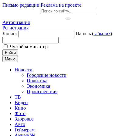
Письмо редакции
Реклама на проекте
Авторизация
Регистрация
Логин:
Пароль (
забыли?
):
Чужой компьютер
Войти
Меню
Новости
Городские новости
Политика
Экономика
Происшествия
ТВ
Видео
Кино
Фото
Здоровье
Авто
Геймерам
Аниме Че