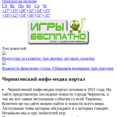
Прогноз на неделю
Сб
Вс
Пн
Вт
Ср
Чт
+
27°
+
25°
+
28°
+
32°
+
24°
+
25°
+
16°
+
12°
+
14°
+
16°
+
11°
+
11°
Топ новостей
Відпустка та гаджети: три звички, від яких складно
Важность фиксации стопы .Обращаем внимание при покупке
Черниговский инфо-медиа портал
Черниговкий инфо-медиа портал основан в 2011 году. На
сайте представлены последние новости города Чернигов, а
так же все самые актуальные события со всей Украины.
Конечно же на сайте можно найти и новости всего мира.
Актуальные темы которые обсуждают и о которых говорят.
Незабыли мы и про любителей игр.