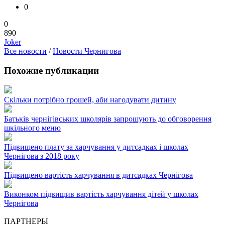
0
0
890
Joker
Все новости
/
Новости Чернигова
Похожие публикации
Скільки потрібно грошей, аби нагодувати дитину
Батьків чернігівських школярів запрошують до обговорення
шкільного меню
Підвищено плату за харчування у дитсадках і школах
Чернігова з 2018 року
Підвищено вартість харчування в дитсадках Чернігова
Виконком підвищив вартість харчування дітей у школах
Чернігова
ПАРТНЕРЫ