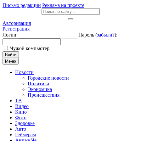
Письмо редакции
Реклама на проекте
Авторизация
Регистрация
Логин:
Пароль (
забыли?
):
Чужой компьютер
Войти
Меню
Новости
Городские новости
Политика
Экономика
Происшествия
ТВ
Видео
Кино
Фото
Здоровье
Авто
Геймерам
Аниме Че