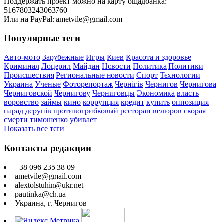
Поддержать проект можно на карту ощадбанка:
5167803243063760
Или на PayPal: ametvile@gmail.com
Популярные теги
Авто-мото
Зарубежные
Игры
Киев
Красота и здоровье
Криминал
Лоцерил
Майдан
Новости
Политика
Политики
Происшествия
Региональные новости
Спорт
Технологии
Украина
Ученые
Фоторепортаж
Чернігів
Чернигов
Чернигова
Черниговской
Чернигову
Черниговцы
Экономика
власть
воровство
займы
кино
коррупция
кредит
купить
оппозиция
парад дерунів
противогрибковый
ресторан велюров
скорая
смерти
тимошенко
убивает
Показать все теги
Контакты редакции
+38 096 235 38 09
ametvile@gmail.com
alextolstuhin@ukr.net
pautinka@ch.ua
Украина, г. Чернигов