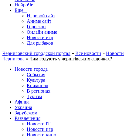
НейроЧе
Еще +
Игровой сайт
Аниме сайт
Гороскоп
Онлайн аниме
Новости игр
Для рыбаков
Черниговский городской портал
»
Все новости
»
Новости
Чернигова
» Чим годують у чернігівських садочках?
Новости города
События
Культура
Криминал
В регионах
Туризм
Афиша
Украина
Зарубежом
Развлечения
Новости IT
Новости игр
Новости кино