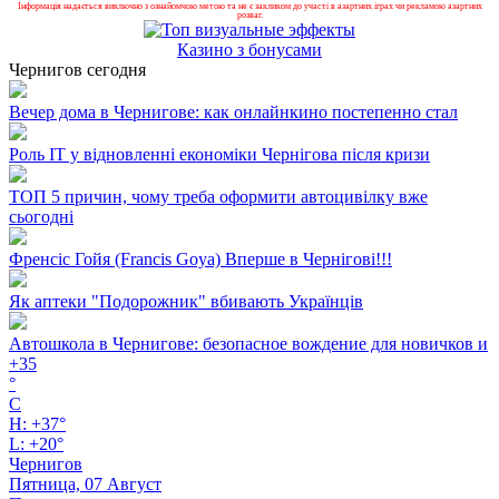
Інформація надається виключно з ознайомчою метою та не є закликом до участі в азартних іграх чи рекламою азартних
розваг.
Казино з бонусами
Чернигов сегодня
Вечер дома в Чернигове: как онлайнкино постепенно стал
Роль ІТ у відновленні економіки Чернігова після кризи
ТОП 5 причин, чому треба оформити автоцивілку вже
сьогодні
Френсіс Гойя (Francis Goya) Вперше в Чернігові!!!
Як аптеки "Подорожник" вбивають Українців
Автошкола в Чернигове: безопасное вождение для новичков и
+
35
°
C
H:
+
37°
L:
+
20°
Чернигов
Пятница, 07 Август