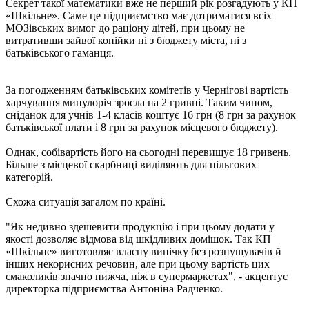
Секрет такої математики вже не перший рік розгадують у КП
«Шкільне». Саме це підприємство має дотриматися всіх
МОЗівських вимог до раціону дітей, при цьому не
витративши зайвої копійки ні з бюджету міста, ні з
батьківського гаманця.
За погодженням батьківських комітетів у Чернігові вартість
харчування минулоріч зросла на 2 гривні. Таким чином,
сніданок для учнів 1-4 класів коштує 16 грн (8 грн за рахунок
батьківської плати і 8 грн за рахунок місцевого бюджету).
Однак, собівартість його на сьогодні перевищує 18 гривень.
Більше з місцевої скарбниці виділяють для пільгових
категорій.
Схожа ситуація загалом по країні.
"Як недивно здешевити продукцію і при цьому додати у
якості дозволяє відмова від шкідливих домішок. Так КП
«Шкільне» виготовляє власну випічку без розпушувачів й
інших некорисних речовин, але при цьому вартість цих
смаколиків значно нижча, ніж в супермаркетах", - акцентує
директорка підприємства Антоніна Радченко.