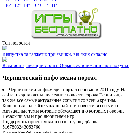
+
16°
+
12°
+
14°
+
16°
+
11°
+
11°
Топ новостей
Відпустка та гаджети: три звички, від яких складно
Важность фиксации стопы .Обращаем внимание при покупке
Черниговский инфо-медиа портал
Черниговкий инфо-медиа портал основан в 2011 году. На
сайте представлены последние новости города Чернигов, а
так же все самые актуальные события со всей Украины.
Конечно же на сайте можно найти и новости всего мира.
Актуальные темы которые обсуждают и о которых говорят.
Незабыли мы и про любителей игр.
Поддержать проект можно на карту ощадбанка:
5167803243063760
Или на PayPal: ametvile@gmail.com