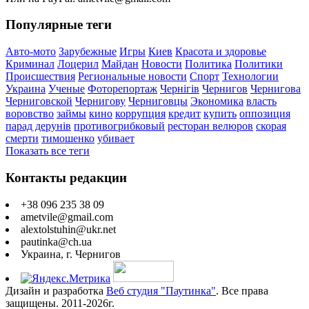
Популярные теги
Авто-мото
Зарубежные
Игры
Киев
Красота и здоровье
Криминал
Лоцерил
Майдан
Новости
Политика
Политики
Происшествия
Региональные новости
Спорт
Технологии
Украина
Ученые
Фоторепортаж
Чернігів
Чернигов
Чернигова
Черниговской
Чернигову
Черниговцы
Экономика
власть
воровство
займы
кино
коррупция
кредит
купить
оппозиция
парад дерунів
противогрибковый
ресторан велюров
скорая
смерти
тимошенко
убивает
Показать все теги
Контакты редакции
+38 096 235 38 09
ametvile@gmail.com
alextolstuhin@ukr.net
pautinka@ch.ua
Украина, г. Чернигов
Дизайн и разработка
Веб студия "Паутинка"
. Все права
защищены. 2011-2026г.