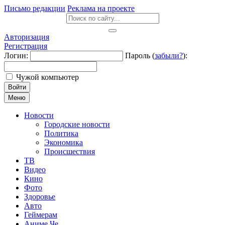
Письмо редакции
Реклама на проекте
Авторизация
Регистрация
Логин:
Пароль (
забыли?
):
Чужой компьютер
Войти
Меню
Новости
Городские новости
Политика
Экономика
Происшествия
ТВ
Видео
Кино
Фото
Здоровье
Авто
Геймерам
Аниме Че