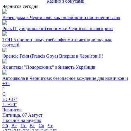
Казино з бонусами
Чернигов сегодня
Вечер дома в Чернигове: как онлайнкино постепенно стал
Роль ІТ у відновленні економіки Чернігова після кризи
ТОП 5 причин, чому треба оформити автоцивілку вже
сьогодні
Френсіс Гойя (Francis Goya) Вперше в Чернігові!!!
Як аптеки "Подорожник" вбивають Українців
Автошкола в Чернигове: безопасное вождение для новичков и
+
35
°
C
H:
+
37°
L:
+
20°
Чернигов
Пятница, 07 Август
Прогноз на неделю
Сб
Вс
Пн
Вт
Ср
Чт
+
27°
+
25°
+
28°
+
32°
+
24°
+
25°