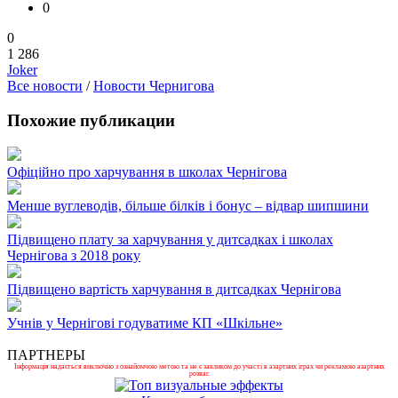
0
0
1 286
Joker
Все новости
/
Новости Чернигова
Похожие публикации
Офіційно про харчування в школах Чернігова
Менше вуглеводів, більше білків і бонус – відвар шипшини
Підвищено плату за харчування у дитсадках і школах
Чернігова з 2018 року
Підвищено вартість харчування в дитсадках Чернігова
Учнів у Чернігові годуватиме КП «Шкільне»
ПАРТНЕРЫ
Інформація надається виключно з ознайомчою метою та не є закликом до участі в азартних іграх чи рекламою азартних
розваг.