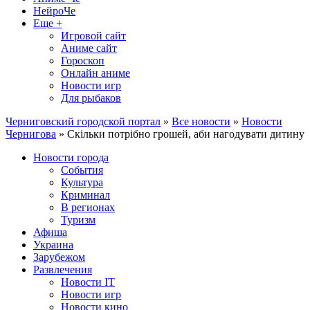
НейроЧе
Еще +
Игровой сайт
Аниме сайт
Гороскоп
Онлайн аниме
Новости игр
Для рыбаков
Черниговский городской портал
»
Все новости
»
Новости
Чернигова
» Скільки потрібно грошей, аби нагодувати дитину
Новости города
События
Культура
Криминал
В регионах
Туризм
Афиша
Украина
Зарубежом
Развлечения
Новости IT
Новости игр
Новости кино