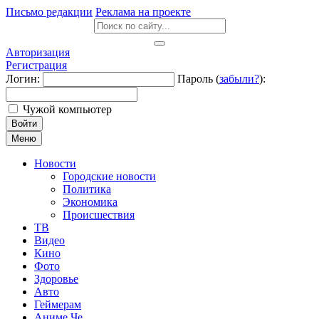
Письмо редакции
Реклама на проекте
Авторизация
Регистрация
Логин:
Пароль (
забыли?
):
Чужой компьютер
Войти
Меню
Новости
Городские новости
Политика
Экономика
Происшествия
ТВ
Видео
Кино
Фото
Здоровье
Авто
Геймерам
Аниме Че