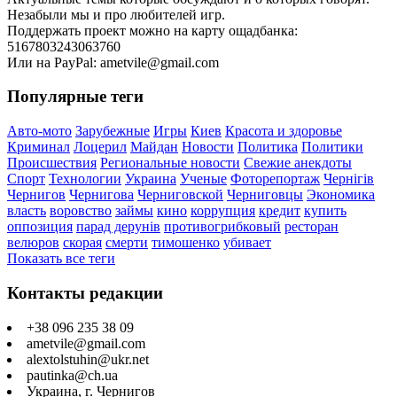
Незабыли мы и про любителей игр.
Поддержать проект можно на карту ощадбанка:
5167803243063760
Или на PayPal: ametvile@gmail.com
Популярные теги
Авто-мото
Зарубежные
Игры
Киев
Красота и здоровье
Криминал
Лоцерил
Майдан
Новости
Политика
Политики
Происшествия
Региональные новости
Свежие анекдоты
Спорт
Технологии
Украина
Ученые
Фоторепортаж
Чернігів
Чернигов
Чернигова
Черниговской
Черниговцы
Экономика
власть
воровство
займы
кино
коррупция
кредит
купить
оппозиция
парад дерунів
противогрибковый
ресторан
велюров
скорая
смерти
тимошенко
убивает
Показать все теги
Контакты редакции
+38 096 235 38 09
ametvile@gmail.com
alextolstuhin@ukr.net
pautinka@ch.ua
Украина, г. Чернигов