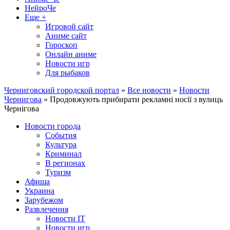
НейроЧе
Еще +
Игровой сайт
Аниме сайт
Гороскоп
Онлайн аниме
Новости игр
Для рыбаков
Черниговский городской портал
»
Все новости
»
Новости
Чернигова
» Продовжують прибирати рекламні носії з вулиць
Чернігова
Новости города
События
Культура
Криминал
В регионах
Туризм
Афиша
Украина
Зарубежом
Развлечения
Новости IT
Новости игр