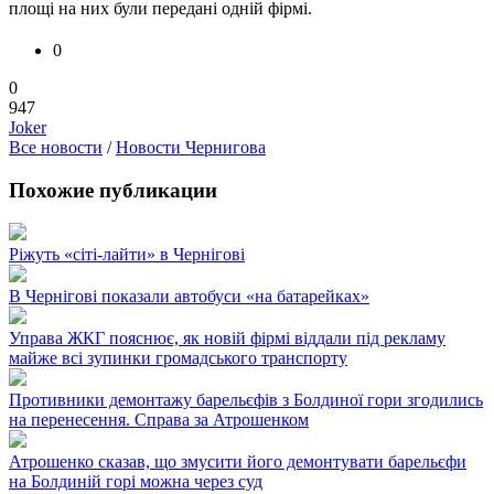
площі на них були передані одній фірмі.
0
0
947
Joker
Все новости
/
Новости Чернигова
Похожие публикации
Ріжуть «сіті-лайти» в Чернігові
В Чернігові показали автобуси «на батарейках»
Управа ЖКГ пояснює, як новій фірмі віддали під рекламу
майже всі зупинки громадського транспорту
Противники демонтажу барельєфів з Болдиної гори згодились
на перенесення. Справа за Атрошенком
Атрошенко сказав, що змусити його демонтувати барельєфи
на Болдиній горі можна через суд