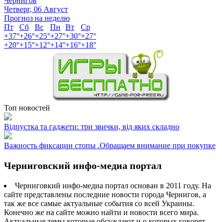
Чернигов
Четверг, 06 Август
Прогноз на неделю
Пт
Сб
Вс
Пн
Вт
Ср
+
37°
+
26°
+
25°
+
27°
+
30°
+
27°
+
20°
+
15°
+
12°
+
14°
+
16°
+
18°
Топ новостей
Відпустка та гаджети: три звички, від яких складно
Важность фиксации стопы .Обращаем внимание при покупке
Черниговский инфо-медиа портал
Черниговкий инфо-медиа портал основан в 2011 году. На
сайте представлены последние новости города Чернигов, а
так же все самые актуальные события со всей Украины.
Конечно же на сайте можно найти и новости всего мира.
Актуальные темы которые обсуждают и о которых говорят.