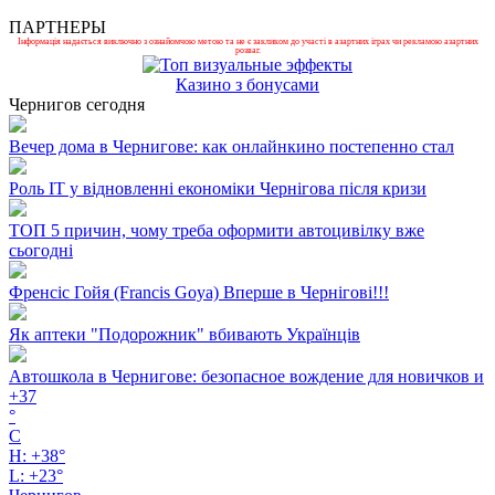
ПАРТНЕРЫ
Інформація надається виключно з ознайомчою метою та не є закликом до участі в азартних іграх чи рекламою азартних
розваг.
Казино з бонусами
Чернигов сегодня
Вечер дома в Чернигове: как онлайнкино постепенно стал
Роль ІТ у відновленні економіки Чернігова після кризи
ТОП 5 причин, чому треба оформити автоцивілку вже
сьогодні
Френсіс Гойя (Francis Goya) Вперше в Чернігові!!!
Як аптеки "Подорожник" вбивають Українців
Автошкола в Чернигове: безопасное вождение для новичков и
+
37
°
C
H:
+
38°
L:
+
23°