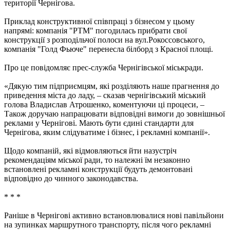
території Чернігова.
Приклад конструктивної співпраці з бізнесом у цьому
напрямі: компанія "РТМ" погодилась прибрати свої
конструкції з розподільчої полоси на вул.Рокоссовського,
компанія "Голд Фьюче" перенесла білборд з Красної площі.
Про це повідомляє прес-служба Чернігівської міськради.
«Дякую тим підприємцям, які розділяють наше прагнення до
приведення міста до ладу, – сказав чернігівський міський
голова Владислав Атрошенко, коментуючи ці процеси, –
Також доручаю напрацювати відповідні вимоги до зовнішньої
реклами у Чернігові. Мають бути єдині стандарти для
Чернігова, яким слідуватиме і бізнес, і рекламні компанії».
Щодо компаній, які відмовляються йти назустріч
рекомендаціям міської ради, то належні їм незаконно
встановлені рекламні конструкції будуть демонтовані
відповідно до чинного законодавства.
* * *
Раніше в Чернігові активно встановлювалися нові павільйони
на зупинках маршрутного транспорту, після чого рекламні