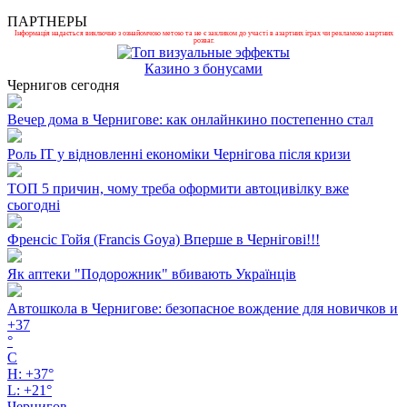
ПАРТНЕРЫ
Інформація надається виключно з ознайомчою метою та не є закликом до участі в азартних іграх чи рекламою азартних
розваг.
Казино з бонусами
Чернигов сегодня
Вечер дома в Чернигове: как онлайнкино постепенно стал
Роль ІТ у відновленні економіки Чернігова після кризи
ТОП 5 причин, чому треба оформити автоцивілку вже
сьогодні
Френсіс Гойя (Francis Goya) Вперше в Чернігові!!!
Як аптеки "Подорожник" вбивають Українців
Автошкола в Чернигове: безопасное вождение для новичков и
+
37
°
C
H:
+
37°
L:
+
21°
Чернигов