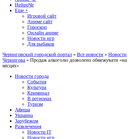
НейроЧе
Еще +
Игровой сайт
Аниме сайт
Гороскоп
Онлайн аниме
Новости игр
Для рыбаков
Черниговский городской портал
»
Все новости
»
Новости
Чернигова
» Продаж алкоголю дозволено обмежувати «на
місцях»
Новости города
События
Культура
Криминал
В регионах
Туризм
Афиша
Украина
Зарубежом
Развлечения
Новости IT
Новости игр