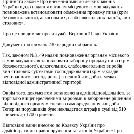
Прийнято Закон «Про внесення змін до деяких законів
України щодо надання органам місцевого самоврядування
повноважень встановлювати обмеження продажу пива (крім
безалкогольного), алкогольних, слабоалкогольних напоїв, вин
столових».
Про це повідомляє прес-служба Верховної Ради України.
Документ підтримало 230 народних обранців.
Так, законом №3149 надані повноваження органам місцевого
самоврядування встановлювати заборону продажу пива (крім
безалкогольного), алкогольних, слабоалкогольних виробів,
вин столових суб'єктами господарювання (крім закладів
ресторанного господарства) в певний час доби в межах
відповідної адміністративної території.
Окрім того, документом встановлена адмінвідповідальність за
торгівлю вищепереліченими виробами в заборонене рішенням
відповідного органу місцевого самоврядування час доби.
Тепер на порушників буде накладатися штраф в сумі від 510
гривень до 1700 гривень.
Відповідні зміни внесено до Кодексу України про
адміністративні правопорушення та законів України «Про