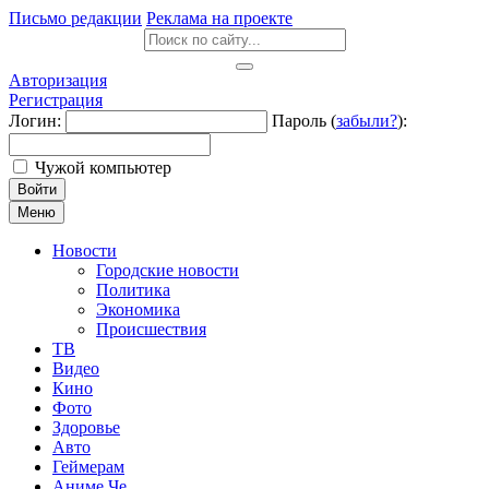
Письмо редакции
Реклама на проекте
Авторизация
Регистрация
Логин:
Пароль (
забыли?
):
Чужой компьютер
Войти
Меню
Новости
Городские новости
Политика
Экономика
Происшествия
ТВ
Видео
Кино
Фото
Здоровье
Авто
Геймерам
Аниме Че