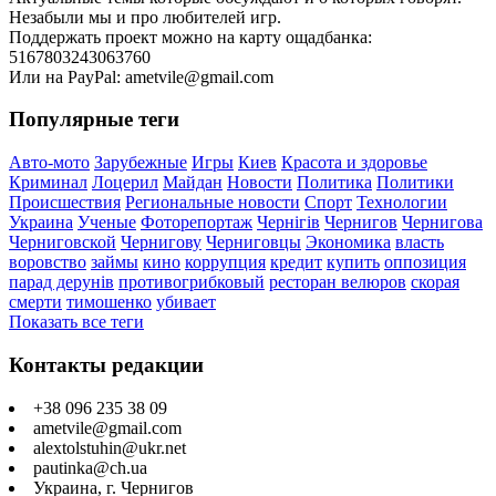
Незабыли мы и про любителей игр.
Поддержать проект можно на карту ощадбанка:
5167803243063760
Или на PayPal: ametvile@gmail.com
Популярные теги
Авто-мото
Зарубежные
Игры
Киев
Красота и здоровье
Криминал
Лоцерил
Майдан
Новости
Политика
Политики
Происшествия
Региональные новости
Спорт
Технологии
Украина
Ученые
Фоторепортаж
Чернігів
Чернигов
Чернигова
Черниговской
Чернигову
Черниговцы
Экономика
власть
воровство
займы
кино
коррупция
кредит
купить
оппозиция
парад дерунів
противогрибковый
ресторан велюров
скорая
смерти
тимошенко
убивает
Показать все теги
Контакты редакции
+38 096 235 38 09
ametvile@gmail.com
alextolstuhin@ukr.net
pautinka@ch.ua
Украина, г. Чернигов