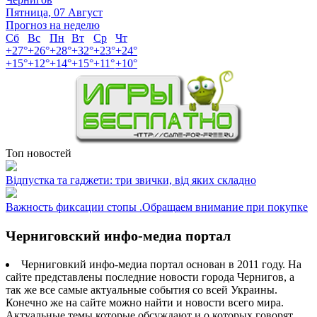
Пятница, 07 Август
Прогноз на неделю
Сб
Вс
Пн
Вт
Ср
Чт
+
27°
+
26°
+
28°
+
32°
+
23°
+
24°
+
15°
+
12°
+
14°
+
15°
+
11°
+
10°
Топ новостей
Відпустка та гаджети: три звички, від яких складно
Важность фиксации стопы .Обращаем внимание при покупке
Черниговский инфо-медиа портал
Черниговкий инфо-медиа портал основан в 2011 году. На
сайте представлены последние новости города Чернигов, а
так же все самые актуальные события со всей Украины.
Конечно же на сайте можно найти и новости всего мира.
Актуальные темы которые обсуждают и о которых говорят.