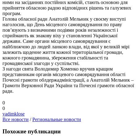
ними на засіданнях постійних комісій, стають основою для
прийняття обласною радою відповідних рішень та галузевих
програм.
Голова обласної ради Анатолій Мельник у своєму виступі
наголосив, що День місцевого самоврядування по праву
пов’язують з визначними подіями років незалежності і
сприймають як знакову віху у становленні Української
держави. Саме органи місцевого самоврядування є
найближчою до людей ланкою влади, від якої у великій мірі
залежить щоденне життя кожної територіальної громади,
кожного громадянина, збереження стабільності та
громадянської злагоди у суспільстві.
З нагоди свята Володимир Хоменко вручив кращим
представникам органів місцевого самоврядування області
Почесні грамоти облдержадміністрації, а Анатолій Мельник –
Грамоти Верховної Ради України та Почесні грамоти обласної
ради.
0
0
vadimklose
Все новости
/
Региональные новости
Похожие публикации