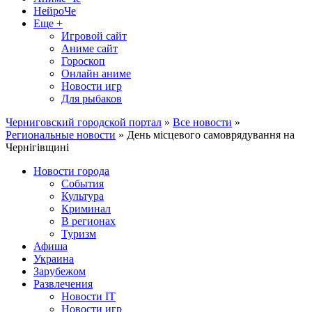
НейроЧе
Еще +
Игровой сайт
Аниме сайт
Гороскоп
Онлайн аниме
Новости игр
Для рыбаков
Черниговский городской портал
»
Все новости
»
Региональные новости
» День місцевого самоврядування на
Чернігівщині
Новости города
События
Культура
Криминал
В регионах
Туризм
Афиша
Украина
Зарубежом
Развлечения
Новости IT
Новости игр