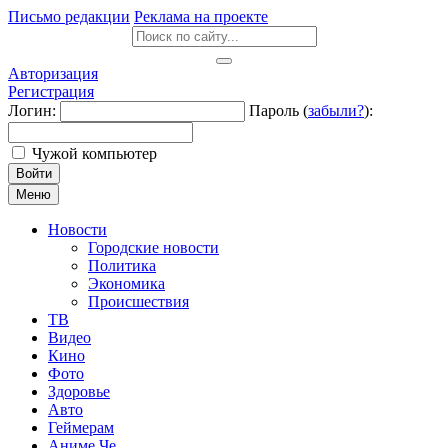
Письмо редакции
Реклама на проекте
Авторизация
Регистрация
Логин:
Пароль (
забыли?
):
Чужой компьютер
Войти
Меню
Новости
Городские новости
Политика
Экономика
Происшествия
ТВ
Видео
Кино
Фото
Здоровье
Авто
Геймерам
Аниме Че