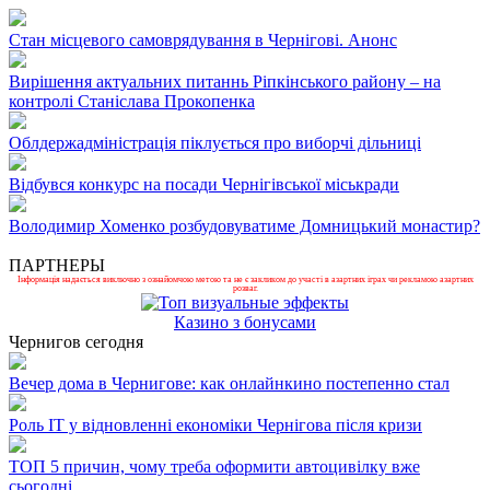
Стан місцевого самоврядування в Чернігові. Анонс
Вирішення актуальних питаннь Ріпкінського району – на
контролі Станіслава Прокопенка
Облдержадміністрація піклується про виборчі дільниці
Відбувся конкурс на посади Чернігівської міськради
Володимир Хоменко розбудовуватиме Домницький монастир?
ПАРТНЕРЫ
Інформація надається виключно з ознайомчою метою та не є закликом до участі в азартних іграх чи рекламою азартних
розваг.
Казино з бонусами
Чернигов сегодня
Вечер дома в Чернигове: как онлайнкино постепенно стал
Роль ІТ у відновленні економіки Чернігова після кризи
ТОП 5 причин, чому треба оформити автоцивілку вже
сьогодні