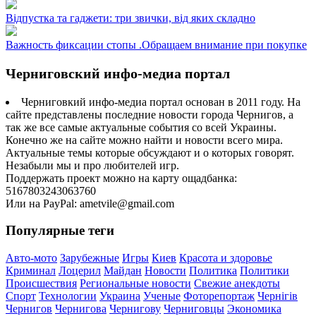
Відпустка та гаджети: три звички, від яких складно
Важность фиксации стопы .Обращаем внимание при покупке
Черниговский инфо-медиа портал
Черниговкий инфо-медиа портал основан в 2011 году. На
сайте представлены последние новости города Чернигов, а
так же все самые актуальные события со всей Украины.
Конечно же на сайте можно найти и новости всего мира.
Актуальные темы которые обсуждают и о которых говорят.
Незабыли мы и про любителей игр.
Поддержать проект можно на карту ощадбанка:
5167803243063760
Или на PayPal: ametvile@gmail.com
Популярные теги
Авто-мото
Зарубежные
Игры
Киев
Красота и здоровье
Криминал
Лоцерил
Майдан
Новости
Политика
Политики
Происшествия
Региональные новости
Свежие анекдоты
Спорт
Технологии
Украина
Ученые
Фоторепортаж
Чернігів
Чернигов
Чернигова
Чернигову
Черниговцы
Экономика