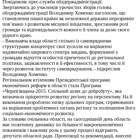
Повідомляє прес-служба облдержадміністрації.
Звертаючись до учасників урочистих зборів голова
облдержадміністрації Володимир Хоменко наголосив, що
становлення нашої країни як незалежної держави нерозривно
пов’язано з розвитком місцевої ініціативи, зростанням ролі
громади та відповідальності кожного її члена за долю свого
рідного краю.
- Виконавча влада області спільно із самоврядними
структурами концентрує свої зусилля на вирішенні
надзвичайно широкого спектра завдань, формуванні у
громадян відчуття особистої причетності до регіональної
політики, зацікавленості в її ефективності, в тому числі й
через розвиток інституту самоврядування, - підкреслив
Володимир Хоменко.
Регіональним втіленням Президентської програми
економічних реформ в області стала Програма
«Чернігівщина-2015. Спільний шлях до добробуту», яка
визначила пріоритети розвитку регіону на перспективу. На її
виконання розроблено низку цільових програм, спрямованих
на вирішення проблемних питань регіону та поліпшення його
соціально-економічного розвитку.
За словами очільника області, на сьогоднішній день область
має позитивну динаміку по більшості макроекономічних
показників і важливу роль у цьому процесі відіграють
депутати обласної ради. Пропозиції та рекомендації, внесені