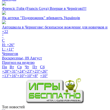
Френсіс Гойя (Francis Goya) Вперше в Чернігові!!!
Як аптеки "Подорожник" вбивають Українців
Автошкола в Чернигове: безопасное вождение для новичков и
+
22
°
C
H:
+
26°
L:
+
11°
Чернигов
Воскресенье, 09 Август
Прогноз на неделю
Пн
Вт
Ср
Чт
Пт
Сб
+
28°
+
31°
+
24°
+
23°
+
23°
+
26°
+
13°
+
16°
+
10°
+
10°
+
8°
+
10°
Топ новостей