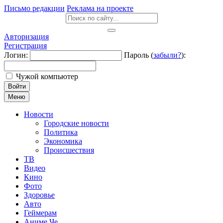
Письмо редакции
Реклама на проекте
Авторизация
Регистрация
Логин:
Пароль (
забыли?
):
Чужой компьютер
Войти
Меню
Новости
Городские новости
Политика
Экономика
Происшествия
ТВ
Видео
Кино
Фото
Здоровье
Авто
Геймерам
Аниме Че