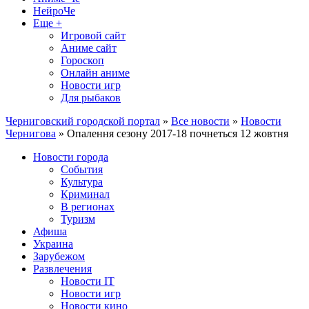
НейроЧе
Еще +
Игровой сайт
Аниме сайт
Гороскоп
Онлайн аниме
Новости игр
Для рыбаков
Черниговский городской портал
»
Все новости
»
Новости
Чернигова
» Опалення сезону 2017-18 почнеться 12 жовтня
Новости города
События
Культура
Криминал
В регионах
Туризм
Афиша
Украина
Зарубежом
Развлечения
Новости IT
Новости игр
Новости кино