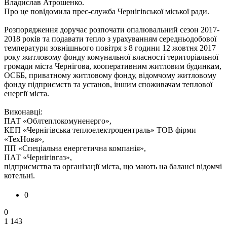
Владислав Атрошенко.
Про це повідомила прес-служба Чернігівської міської ради.
Розпорядження доручає розпочати опалювальний сезон 2017-
2018 років та подавати тепло з урахуванням середньодобової
температури зовнішнього повітря з 8 години 12 жовтня 2017
року житловому фонду комунальної власності територіальної
громади міста Чернігова, кооперативним житловим будинкам,
ОСББ, приватному житловому фонду, відомчому житловому
фонду підприємств та установ, іншим споживачам теплової
енергії міста.
Виконавці:
ПАТ «Облтеплокомуненерго»,
КЕП «Чернігівська теплоелектроцентраль» ТОВ фірми
«ТехНова»,
ПП «Спеціальна енергетична компанія»,
ПАТ «Чернігівгаз»,
підприємства та організації міста, що мають на балансі відомчі
котельні.
0
0
1 143