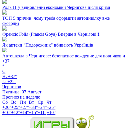
Роль ІТ у відновленні економіки Чернігова після кризи
ТОП 5 причин, чому треба оформити автоцивілку вже
сьогодні
Френсіс Гойя (Francis Goya) Вперше в Чернігові!!!
Як аптеки "Подорожник" вбивають Українців
Автошкола в Чернигове: безопасное вождение для новичков и
+
37
°
C
H:
+
37°
L:
+
22°
Чернигов
Пятница, 07 Август
Прогноз на неделю
Сб
Вс
Пн
Вт
Ср
Чт
+
26°
+
25°
+
27°
+
33°
+
24°
+
25°
+
16°
+
12°
+
14°
+
15°
+
11°
+
10°