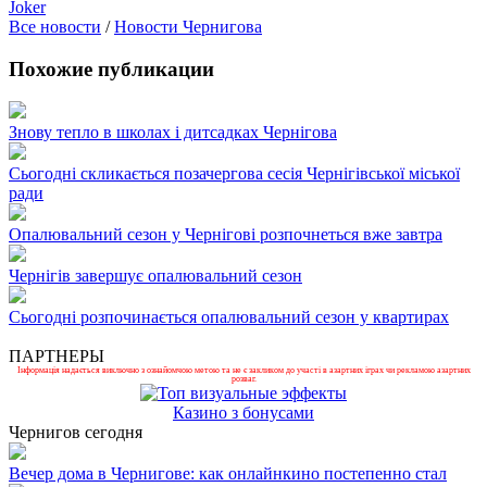
Joker
Все новости
/
Новости Чернигова
Похожие публикации
Знову тепло в школах і дитсадках Чернігова
Сьогодні скликається позачергова сесія Чернігівської міської
ради
Опалювальний сезон у Чернігові розпочнеться вже завтра
Чернігів завершує опалювальний сезон
Сьогодні розпочинається опалювальний сезон у квартирах
ПАРТНЕРЫ
Інформація надається виключно з ознайомчою метою та не є закликом до участі в азартних іграх чи рекламою азартних
розваг.
Казино з бонусами
Чернигов сегодня
Вечер дома в Чернигове: как онлайнкино постепенно стал