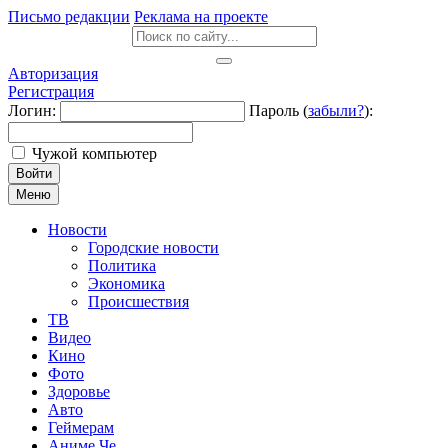
Письмо редакции
Реклама на проекте
Авторизация
Регистрация
Логин:
Пароль (
забыли?
):
Чужой компьютер
Войти
Меню
Новости
Городские новости
Политика
Экономика
Происшествия
ТВ
Видео
Кино
Фото
Здоровье
Авто
Геймерам
Аниме Че