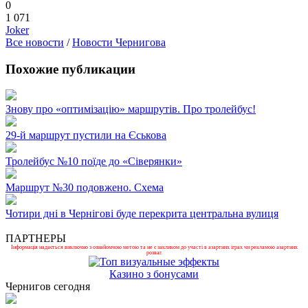
0
1 071
Joker
Все новости
/
Новости Чернигова
Похожие публикации
Знову про «оптимізацію» маршрутів. Про тролейбус!
29-й маршрут пустили на Єськова
Тролейбус №10 поїде до «Сіверянки»
Маршрут №30 подовжено. Схема
Чотири дні в Чернігові буде перекрита центральна вулиця
ПАРТНЕРЫ
Інформація надається виключно з ознайомчою метою та не є закликом до участі в азартних іграх чи рекламою азартних
розваг.
Казино з бонусами
Чернигов сегодня