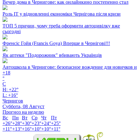
Вечер дома в Чернигове: как онлайнкино постепенно стал
Роль ІТ у відновленні економіки Чернігова після кризи
ТОП 5 причин, чому треба оформити автоцивілку вже
сьогодні
Френсіс Гойя (Francis Goya) Вперше в Чернігові!!!
Як аптеки "Подорожник" вбивають Українців
Автошкола в Чернигове: безопасное вождение для новичков и
+
18
°
C
H:
+
22°
L:
+
16°
Чернигов
Суббота, 08 Август
Прогноз на неделю
Вс
Пн
Вт
Ср
Чт
Пт
+
26°
+
28°
+
30°
+
23°
+
24°
+
25°
+
11°
+
13°
+
16°
+
10°
+
10°
+
11°