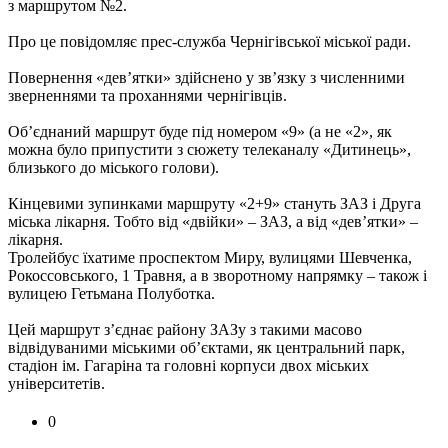
з маршрутом №2.
Про це повідомляє прес-служба Чернігівської міської ради.
Повернення «дев’ятки» здійснено у зв’язку з численними
зверненнями та проханнями чернігівців.
Об’єднаний маршрут буде під номером «9» (а не «2», як
можна було припустити з сюжету телеканалу «Дитинець»,
близького до міського голови).
Кінцевими зупинками маршруту «2+9» стануть ЗАЗ і Друга
міська лікарня. Тобто від «двійки» – ЗАЗ, а від «дев’ятки» –
лікарня.
Тролейбус їхатиме проспектом Миру, вулицями Шевченка,
Рокоссовського, 1 Травня, а в зворотному напрямку – також і
вулицею Гетьмана Полуботка.
Цей маршрут з’єднає району ЗАЗу з такими масово
відвідуваними міськими об’єктами, як центральний парк,
стадіон ім. Гагаріна та головні корпуси двох міських
університетів.
0