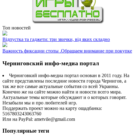
Топ новостей
Відпустка та гаджети: три звички, від яких складно
Важность фиксации стопы .Обращаем внимание при покупке
Черниговский инфо-медиа портал
Черниговкий инфо-медиа портал основан в 2011 году. На
сайте представлены последние новости города Чернигов, а
так же все самые актуальные события со всей Украины.
Конечно же на сайте можно найти и новости всего мира.
Актуальные темы которые обсуждают и о которых говорят.
Незабыли мы и про любителей игр.
Поддержать проект можно на карту ощадбанка:
5167803243063760
Или на PayPal: ametvile@gmail.com
Популярные теги