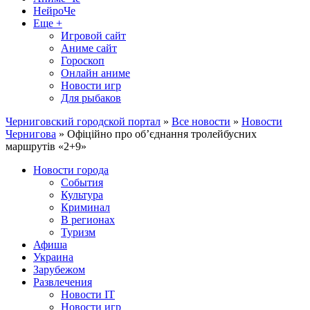
НейроЧе
Еще +
Игровой сайт
Аниме сайт
Гороскоп
Онлайн аниме
Новости игр
Для рыбаков
Черниговский городской портал
»
Все новости
»
Новости
Чернигова
» Офіційно про об’єднання тролейбусних
маршрутів «2+9»
Новости города
События
Культура
Криминал
В регионах
Туризм
Афиша
Украина
Зарубежом
Развлечения
Новости IT
Новости игр