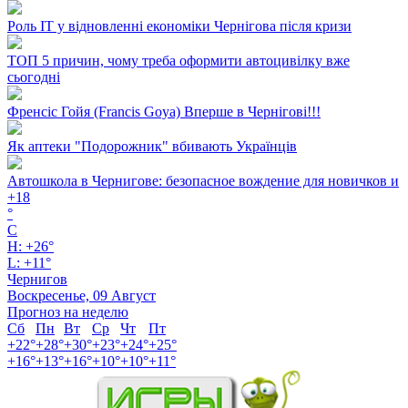
Роль ІТ у відновленні економіки Чернігова після кризи
ТОП 5 причин, чому треба оформити автоцивілку вже
сьогодні
Френсіс Гойя (Francis Goya) Вперше в Чернігові!!!
Як аптеки "Подорожник" вбивають Українців
Автошкола в Чернигове: безопасное вождение для новичков и
+
18
°
C
H:
+
26°
L:
+
11°
Чернигов
Воскресенье, 09 Август
Прогноз на неделю
Сб
Пн
Вт
Ср
Чт
Пт
+
22°
+
28°
+
30°
+
23°
+
24°
+
25°
+
16°
+
13°
+
16°
+
10°
+
10°
+
11°