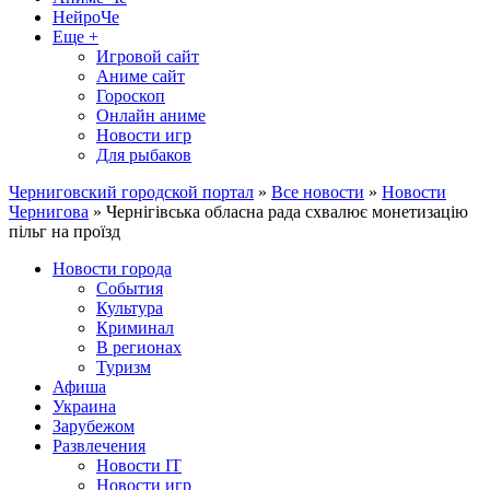
НейроЧе
Еще +
Игровой сайт
Аниме сайт
Гороскоп
Онлайн аниме
Новости игр
Для рыбаков
Черниговский городской портал
»
Все новости
»
Новости
Чернигова
» Чернігівська обласна рада схвалює монетизацію
пільг на проїзд
Новости города
События
Культура
Криминал
В регионах
Туризм
Афиша
Украина
Зарубежом
Развлечения
Новости IT
Новости игр