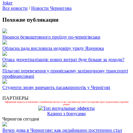
Joker
Все новости
/
Новости Чернигова
Похожие публикации
Нюанси безкоштовного проїзду по-чернігівськи
Обласна рада висловила недовіру уряду Яценюка
Отака децентралізація: нових витрат буде більше за доходи?
Пільгові перевезення у приміському залізничному транспорті
профінансовані
Студенти знову вивчають пасажиропотік у Чернігові
ПАРТНЕРЫ
Інформація надається виключно з ознайомчою метою та не є закликом до участі в азартних іграх чи рекламою азартних
розваг.
Казино з бонусами
Чернигов сегодня
Вечер дома в Чернигове: как онлайнкино постепенно стал