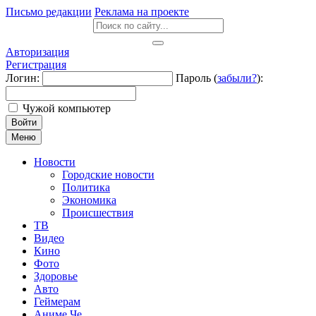
Письмо редакции
Реклама на проекте
Авторизация
Регистрация
Логин:
Пароль (
забыли?
):
Чужой компьютер
Войти
Меню
Новости
Городские новости
Политика
Экономика
Происшествия
ТВ
Видео
Кино
Фото
Здоровье
Авто
Геймерам
Аниме Че