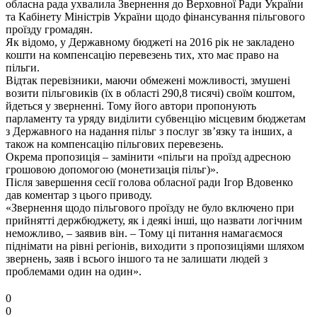
обласна рада ухвалила Звернення до Верховної Ради України
та Кабінету Міністрів України щодо фінансування пільгового
проїзду громадян.
Як відомо, у Державному бюджеті на 2016 рік не закладено
кошти на компенсацію перевезень тих, хто має право на
пільги.
Відтак перевізники, маючи обмежені можливості, змушені
возити пільговиків (їх в області 290,8 тисячі) своїм коштом,
йдеться у зверненні. Тому його автори пропонують
парламенту та уряду виділити субвенцію місцевим бюджетам
з Державного на надання пільг з послуг зв’язку та інших, а
також на компенсацію пільгових перевезень.
Окрема пропозиція – замінити «пільги на проїзд адресною
грошовою допомогою (монетизація пільг)».
Після завершення сесії голова обласної ради Ігор Вдовенко
дав коментар з цього приводу.
«Звернення щодо пільгового проїзду не було включено при
прийнятті держбюджету, як і деякі інші, що назвати логічним
неможливо, – заявив він. – Тому ці питання намагаємося
піднімати на рівні регіонів, виходити з пропозиціями шляхом
звернень, заяв і всього іншого та не залишати людей з
проблемами один на один».
0
0