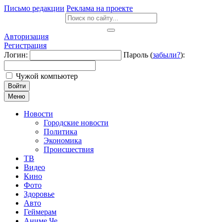
Письмо редакции
Реклама на проекте
Авторизация
Регистрация
Логин:
Пароль (
забыли?
):
Чужой компьютер
Войти
Меню
Новости
Городские новости
Политика
Экономика
Происшествия
ТВ
Видео
Кино
Фото
Здоровье
Авто
Геймерам
Аниме Че