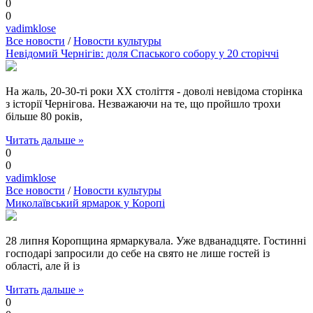
0
0
vadimklose
Все новости
/
Новости культуры
Невідомий Чернігів: доля Спаського собору у 20 сторіччі
На жаль, 20-30-ті роки XX століття - доволі невідома сторінка
з історії Чернігова. Незважаючи на те, що пройшло трохи
більше 80 років,
Читать дальше »
0
0
vadimklose
Все новости
/
Новости культуры
Миколаївський ярмарок у Коропі
28 липня Коропщина ярмаркувала. Уже вдванадцяте. Гостинні
господарі запросили до себе на свято не лише гостей із
області, але й із
Читать дальше »
0