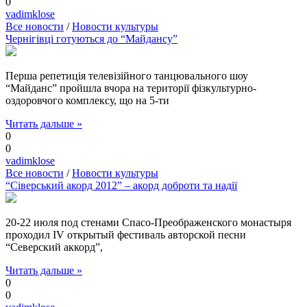
0
vadimklose
Все новости
/
Новости культуры
Чернігівці готуються до “Майдансу”
Перша репетиція телевізійного танцювального шоу
“Майданс” пройшла вчора на території фізкультурно-
оздоровчого комплексу, що на 5-ти
Читать дальше »
0
0
vadimklose
Все новости
/
Новости культуры
“Сіверський акорд 2012” – акорд доброти та надії
20-22 июля под стенами Спасо-Преображенского монастыря
проходил IV открытый фестиваль авторской песни
“Северский аккорд”,
Читать дальше »
0
0