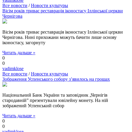
vadimklose
Все новости
/
Новости культуры
Вісім років триває реставрація іконостасу Іллінської церкви
Чернігова
Вісім років триває реставрація іконостасу Іллінської церкви
Чернігова. Нині прихожани можуть бачити лише основу
іконостасу, загорнуту
Читать дальше »
0
0
vadimklose
Все новости
/
Новости культуры
Зображення Успенського собору з’явилось на грошах
Національний Банк України та заповідник „Чернігів
стародавній” презентували ювілейну монету. На ній
зображений Успенський собор
Читать дальше »
0
0
vadimklose