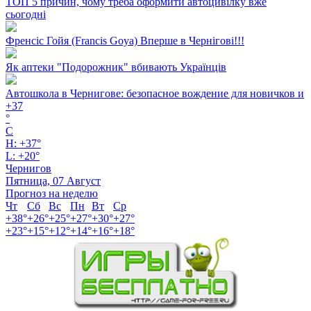
ТОП 5 причин, чому треба оформити автоцивілку вже
сьогодні
Френсіс Гойя (Francis Goya) Вперше в Чернігові!!!
Як аптеки "Подорожник" вбивають Українців
Автошкола в Чернигове: безопасное вождение для новичков и
+
37
°
C
H:
+
37°
L:
+
20°
Чернигов
Пятница, 07 Август
Прогноз на неделю
Чт
Сб
Вс
Пн
Вт
Ср
+
38°
+
26°
+
25°
+
27°
+
30°
+
27°
+
23°
+
15°
+
12°
+
14°
+
16°
+
18°