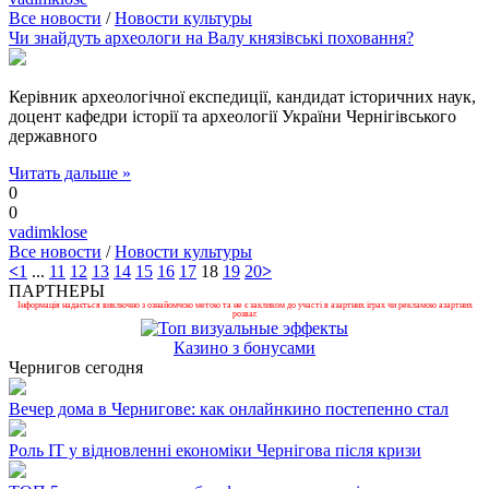
Все новости
/
Новости культуры
Чи знайдуть археологи на Валу князівські поховання?
Керівник археологічної експедиції, кандидат історичних наук,
доцент кафедри історії та археології України Чернігівського
державного
Читать дальше »
0
0
vadimklose
Все новости
/
Новости культуры
<
1
...
11
12
13
14
15
16
17
18
19
20
>
ПАРТНЕРЫ
Інформація надається виключно з ознайомчою метою та не є закликом до участі в азартних іграх чи рекламою азартних
розваг.
Казино з бонусами
Чернигов сегодня
Вечер дома в Чернигове: как онлайнкино постепенно стал
Роль ІТ у відновленні економіки Чернігова після кризи