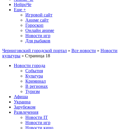
НейроЧе
Еще +
Игровой сайт
Аниме сайт
Гороскоп
Онлайн аниме
Новости игр
Для рыбаков
Черниговский городской портал
»
Все новости
»
Новости
культуры
» Страница 18
Новости города
События
Культура
Криминал
В регионах
Туризм
Афиша
Украина
Зарубежом
Развлечения
Новости IT
Новости игр
Новости кино