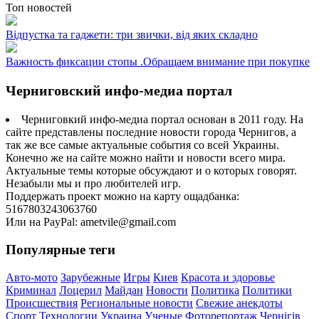
Топ новостей
Відпустка та гаджети: три звички, від яких складно
Важность фиксации стопы .Обращаем внимание при покупке
Черниговский инфо-медиа портал
Черниговкий инфо-медиа портал основан в 2011 году. На
сайте представлены последние новости города Чернигов, а
так же все самые актуальные события со всей Украины.
Конечно же на сайте можно найти и новости всего мира.
Актуальные темы которые обсуждают и о которых говорят.
Незабыли мы и про любителей игр.
Поддержать проект можно на карту ощадбанка:
5167803243063760
Или на PayPal: ametvile@gmail.com
Популярные теги
Авто-мото
Зарубежные
Игры
Киев
Красота и здоровье
Криминал
Лоцерил
Майдан
Новости
Политика
Политики
Происшествия
Региональные новости
Свежие анекдоты
Спорт
Технологии
Украина
Ученые
Фоторепортаж
Чернігів