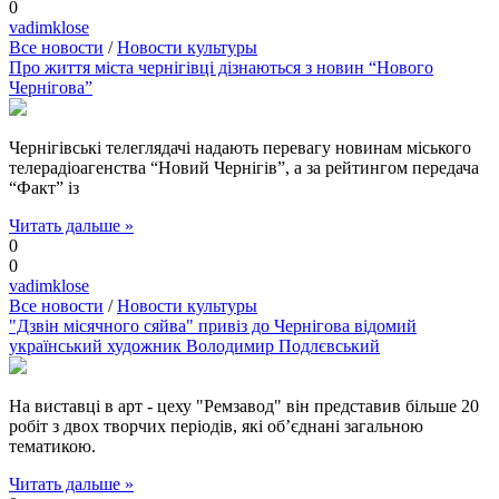
0
vadimklose
Все новости
/
Новости культуры
Про життя міста чернігівці дізнаються з новин “Нового
Чернігова”
Чернігівські телеглядачі надають перевагу новинам міського
телерадіоагенства “Новий Чернігів”, а за рейтингом передача
“Факт” із
Читать дальше »
0
0
vadimklose
Все новости
/
Новости культуры
"Дзвін місячного сяйва" привіз до Чернігова відомий
український художник Володимир Подлєвський
На виставці в арт - цеху "Ремзавод" він представив більше 20
робіт з двох творчих періодів, які об’єднані загальною
тематикою.
Читать дальше »