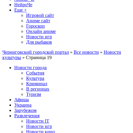
НейроЧе
Еще +
Игровой сайт
Аниме сайт
Гороскоп
Онлайн аниме
Новости игр
Для рыбаков
Черниговский городской портал
»
Все новости
»
Новости
культуры
» Страница 19
Новости города
События
Культура
Криминал
В регионах
Туризм
Афиша
Украина
Зарубежом
Развлечения
Новости IT
Новости игр
Новости кино