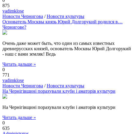
0
875
vadimklose
Новости Чернигова
/
Новости культуры
Основатель Москвы князь Юрий Долгорукий родился в…
Чернигове?
Очень даже может быть, что один из самых известных
древнерусских князей, основатель Москвы Юрий Долгорукий
- наш с вами земляк! Ведь
Читать дальше »
0
771
vadimklose
Новости Чернигова
/
Новости культуры
На Чернігівщині порахували клуби і аматорів культури
На Чернігівщині порахували клуби і аматорів культури
Читать дальше »
0
635
Administrator