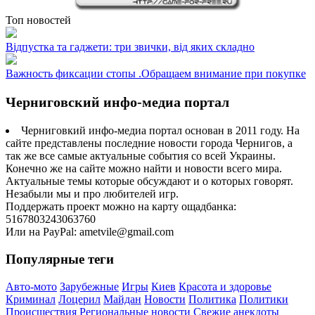
Топ новостей
Відпустка та гаджети: три звички, від яких складно
Важность фиксации стопы .Обращаем внимание при покупке
Черниговский инфо-медиа портал
Черниговкий инфо-медиа портал основан в 2011 году. На
сайте представлены последние новости города Чернигов, а
так же все самые актуальные события со всей Украины.
Конечно же на сайте можно найти и новости всего мира.
Актуальные темы которые обсуждают и о которых говорят.
Незабыли мы и про любителей игр.
Поддержать проект можно на карту ощадбанка:
5167803243063760
Или на PayPal: ametvile@gmail.com
Популярные теги
Авто-мото
Зарубежные
Игры
Киев
Красота и здоровье
Криминал
Лоцерил
Майдан
Новости
Политика
Политики
Происшествия
Региональные новости
Свежие анекдоты