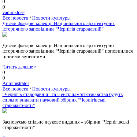
0
0
vadimklose
Все новости
/
Новости культуры
Днями фондові колекції Національного архітектурно-
історичного заповідника “Чернігів стародавній”
Днями фондові колекції Національного архітектурно-
історичного заповідника “Чернігів стародавній” поповнилися
цінними музейними
Читать дальше »
0
0
Administrator
Все новости
/
Новости культуры
“Чернігів стародавній” та Центр пам’яткознавства будуть
спільно видавати науковий збірник “Чернігівські
старожитності”
Засновуємо спільне наукове видання – збірник “Чернігівські
старожитності”