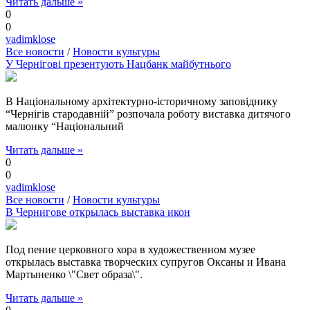
Читать дальше »
0
0
vadimklose
Все новости
/
Новости культуры
У Чернігові презентують Нацбанк майбутнього
В Національному архітектурно-історичному заповіднику
“Чернігів стародавній” розпочала роботу виставка дитячого
малюнку “Національний
Читать дальше »
0
0
vadimklose
Все новости
/
Новости культуры
В Чернигове открылась выставка икон
Под пение церковного хора в художественном музее
открылась выставка творческих супругов Оксаны и Ивана
Мартыненко \"Свет образа\".
Читать дальше »