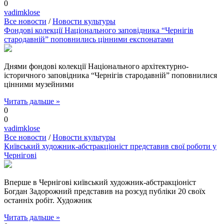
0
vadimklose
Все новости
/
Новости культуры
Фондові колекції Національного заповідника “Чернігів
стародавній” поповнились цінними експонатами
Днями фондові колекції Національного архітектурно-
історичного заповідника “Чернігів стародавній” поповнилися
цінними музейними
Читать дальше »
0
0
vadimklose
Все новости
/
Новости культуры
Київський художник-абстракціоніст представив свої роботи у
Чернігові
Вперше в Чернігові київський художник-абстракціоніст
Богдан Задорожний представив на розсуд публіки 20 своїх
останніх робіт. Художник
Читать дальше »