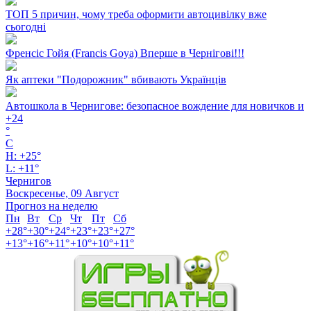
ТОП 5 причин, чому треба оформити автоцивілку вже
сьогодні
Френсіс Гойя (Francis Goya) Вперше в Чернігові!!!
Як аптеки "Подорожник" вбивають Українців
Автошкола в Чернигове: безопасное вождение для новичков и
+
24
°
C
H:
+
25°
L:
+
11°
Чернигов
Воскресенье, 09 Август
Прогноз на неделю
Пн
Вт
Ср
Чт
Пт
Сб
+
28°
+
30°
+
24°
+
23°
+
23°
+
27°
+
13°
+
16°
+
11°
+
10°
+
10°
+
11°