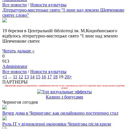
Все новости
/
Новости культуры
Літературно-мистецьке свято “І лине над землею Шевченкове
святеє слово”
19 березня в Центральній бібліотеці ім. М.Коцюбинського
відбулось літературно-мистецьке свято “І лине над землею
Шевченкове святеє
Читать дальше »
0
913
Administrator
Все новости
/
Новости культуры
<
1
...
11
12
13
14
15
16
17
18
19
20
>
ПАРТНЕРЫ
Інформація надається виключно з ознайомчою метою та не є закликом до участі в азартних іграх чи рекламою азартних
розваг.
Казино з бонусами
Чернигов сегодня
Вечер дома в Чернигове: как онлайнкино постепенно стал
Роль ІТ у відновленні економіки Чернігова після кризи