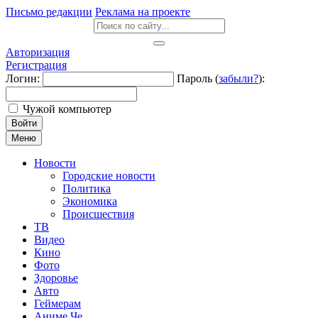
Письмо редакции
Реклама на проекте
Авторизация
Регистрация
Логин:
Пароль (
забыли?
):
Чужой компьютер
Войти
Меню
Новости
Городские новости
Политика
Экономика
Происшествия
ТВ
Видео
Кино
Фото
Здоровье
Авто
Геймерам
Аниме Че