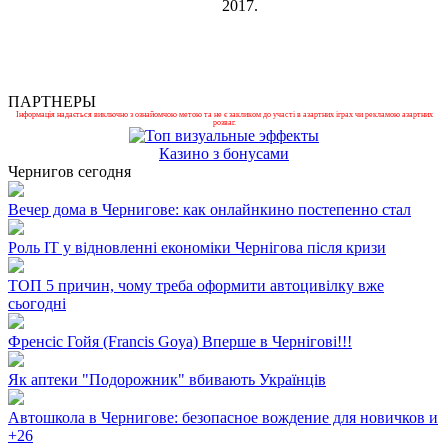
2017.
ПАРТНЕРЫ
Інформація надається виключно з ознайомчою метою та не є закликом до участі в азартних іграх чи рекламою азартних
розваг.
Казино з бонусами
Чернигов сегодня
Вечер дома в Чернигове: как онлайнкино постепенно стал
Роль ІТ у відновленні економіки Чернігова після кризи
ТОП 5 причин, чому треба оформити автоцивілку вже
сьогодні
Френсіс Гойя (Francis Goya) Вперше в Чернігові!!!
Як аптеки "Подорожник" вбивають Українців
Автошкола в Чернигове: безопасное вождение для новичков и
+
26