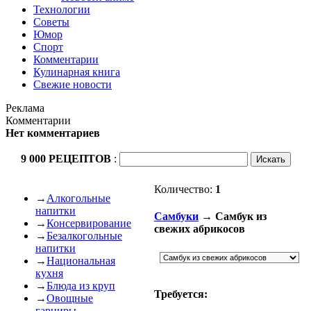
Технологии
Советы
Юмор
Спорт
Комментарии
Кулинарная книга
Свежие новости
Реклама
Комментарии
Нет комментариев
9 000 РЕЦЕПТОВ
:
Количество:
1
→
Алкогольные
напитки
Самбуки
→ Самбук из
→
Консервирование
свежих абрикосов
→
Безалкогольные
напитки
→
Национальная
кухня
→
Блюда из круп
Требуется:
→
Овощные
гарниры