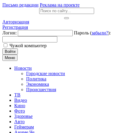
Письмо редакции
Реклама на проекте
Авторизация
Регистрация
Логин:
Пароль (
забыли?
):
Чужой компьютер
Войти
Меню
Новости
Городские новости
Политика
Экономика
Происшествия
ТВ
Видео
Кино
Фото
Здоровье
Авто
Геймерам
Аниме Че