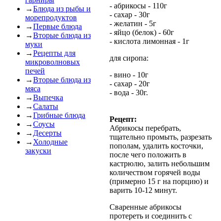
- абрикосы - 110г
→
Блюда из рыбы и
- сахар - 30г
морепродуктов
- желатин - 5г
→
Первые блюда
- яйцо (белок) - 60г
→
Вторые блюда из
- кислота лимонная - 1г
муки
→
Рецепты для
для сиропа:
микроволновых
печей
- вино - 10г
→
Вторые блюда из
- сахар - 20г
мяса
- вода - 30г.
→
Выпечка
→
Салаты
→
Грибные блюда
Рецепт:
→
Соусы
Абрикосы перебрать,
→
Десерты
тщательно промыть, разрезать
→
Холодные
пополам, удалить косточки,
закуски
после чего положить в
кастрюлю, залить небольшим
количеством горячей воды
(примерно 15 г на порцию) и
варить 10-12 минут.
Сваренные абрикосы
протереть и соединить с