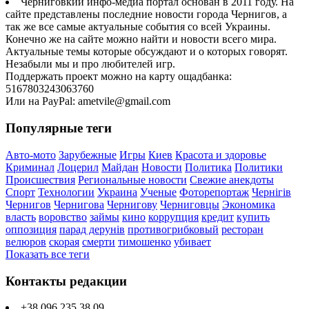
Черниговкий инфо-медиа портал основан в 2011 году. На
сайте представлены последние новости города Чернигов, а
так же все самые актуальные события со всей Украины.
Конечно же на сайте можно найти и новости всего мира.
Актуальные темы которые обсуждают и о которых говорят.
Незабыли мы и про любителей игр.
Поддержать проект можно на карту ощадбанка:
5167803243063760
Или на PayPal: ametvile@gmail.com
Популярные теги
Авто-мото
Зарубежные
Игры
Киев
Красота и здоровье
Криминал
Лоцерил
Майдан
Новости
Политика
Политики
Происшествия
Региональные новости
Свежие анекдоты
Спорт
Технологии
Украина
Ученые
Фоторепортаж
Чернігів
Чернигов
Чернигова
Чернигову
Черниговцы
Экономика
власть
воровство
займы
кино
коррупция
кредит
купить
оппозиция
парад дерунів
противогрибковый
ресторан
велюров
скорая
смерти
тимошенко
убивает
Показать все теги
Контакты редакции
+38 096 235 38 09