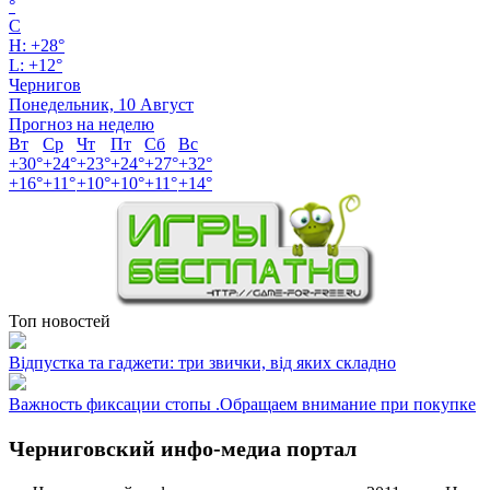
°
C
H:
+
28°
L:
+
12°
Чернигов
Понедельник, 10 Август
Прогноз на неделю
Вт
Ср
Чт
Пт
Сб
Вс
+
30°
+
24°
+
23°
+
24°
+
27°
+
32°
+
16°
+
11°
+
10°
+
10°
+
11°
+
14°
Топ новостей
Відпустка та гаджети: три звички, від яких складно
Важность фиксации стопы .Обращаем внимание при покупке
Черниговский инфо-медиа портал