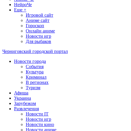
НейроЧе
Еще +
Игровой сайт
Аниме сайт
Гороскоп
Онлайн аниме
Новости игр
Для рыбаков
Черниговский городской портал
Новости города
События
Культура
Криминал
В регионах
Туризм
Афиша
Украина
Зарубежом
Развлечения
Новости IT
Новости игр
Новости кино
Новости аниме