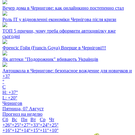
Вечер дома в Чернигове: как онлайнкино постепенно стал
Роль ІТ у відновленні економіки Чернігова після кризи
ТОП 5 причин, чому треба оформити автоцивілку вже
сьогодні
Френсіс Гойя (Francis Goya) Вперше в Чернігові!!!
Як аптеки "Подорожник" вбивають Українців
Автошкола в Чернигове: безопасное вождение для новичков и
+
37
°
C
H:
+
37°
L:
+
20°
Чернигов
Пятница, 07 Август
Прогноз на неделю
Сб
Вс
Пн
Вт
Ср
Чт
+
26°
+
25°
+
27°
+
33°
+
24°
+
25°
+
16°
+
12°
+
14°
+
15°
+
11°
+
10°