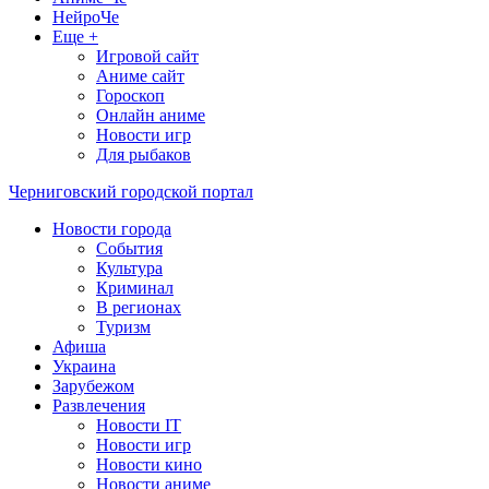
НейроЧе
Еще +
Игровой сайт
Аниме сайт
Гороскоп
Онлайн аниме
Новости игр
Для рыбаков
Черниговский городской портал
Новости города
События
Культура
Криминал
В регионах
Туризм
Афиша
Украина
Зарубежом
Развлечения
Новости IT
Новости игр
Новости кино
Новости аниме