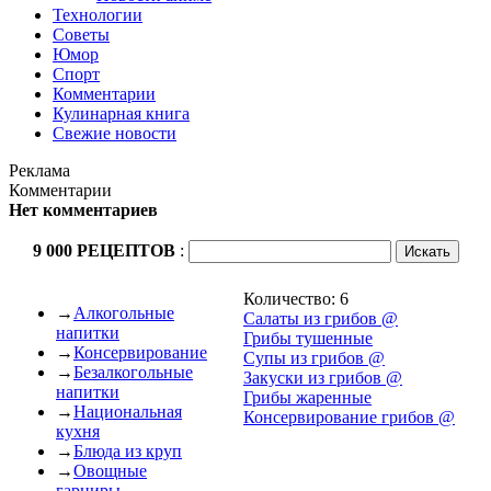
Технологии
Советы
Юмор
Спорт
Комментарии
Кулинарная книга
Свежие новости
Реклама
Комментарии
Нет комментариев
9 000 РЕЦЕПТОВ
:
Количество: 6
→
Алкогольные
Cалаты из грибов @
напитки
Грибы тушенные
→
Консервирование
Cупы из грибов @
→
Безалкогольные
Закуски из грибов @
напитки
Грибы жаренные
→
Национальная
Консервирование грибов @
кухня
→
Блюда из круп
→
Овощные
гарниры