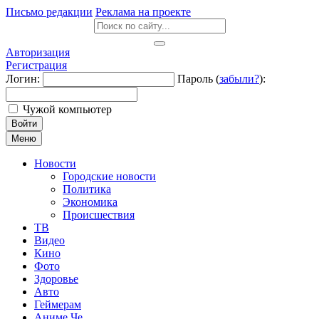
Письмо редакции
Реклама на проекте
Авторизация
Регистрация
Логин:
Пароль (
забыли?
):
Чужой компьютер
Войти
Меню
Новости
Городские новости
Политика
Экономика
Происшествия
ТВ
Видео
Кино
Фото
Здоровье
Авто
Геймерам
Аниме Че