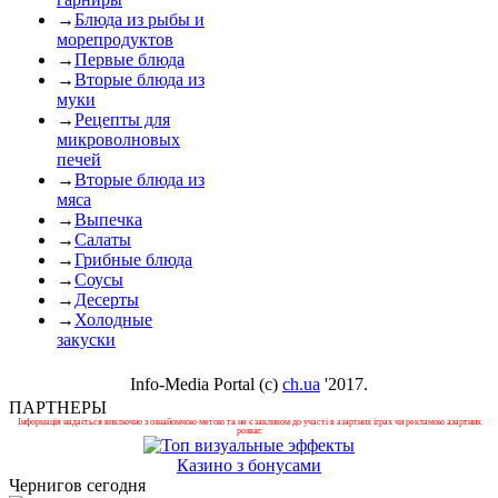
→
Блюда из рыбы и
морепродуктов
→
Первые блюда
→
Вторые блюда из
муки
→
Рецепты для
микроволновых
печей
→
Вторые блюда из
мяса
→
Выпечка
→
Салаты
→
Грибные блюда
→
Соусы
→
Десерты
→
Холодные
закуски
Info-Media Portal (c)
ch.ua
'2017.
ПАРТНЕРЫ
Інформація надається виключно з ознайомчою метою та не є закликом до участі в азартних іграх чи рекламою азартних
розваг.
Казино з бонусами
Чернигов сегодня