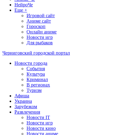
НейроЧе
Еще +
Игровой сайт
Аниме сайт
Гороскоп
Онлайн аниме
Новости игр
Для рыбаков
Черниговский городской портал
Новости города
События
Культура
Криминал
В регионах
Туризм
Афиша
Украина
Зарубежом
Развлечения
Новости IT
Новости игр
Новости кино
Новости аниме