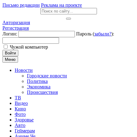
Письмо редакции
Реклама на проекте
Авторизация
Регистрация
Логин:
Пароль (
забыли?
):
Чужой компьютер
Войти
Меню
Новости
Городские новости
Политика
Экономика
Происшествия
ТВ
Видео
Кино
Фото
Здоровье
Авто
Геймерам
Аниме Че