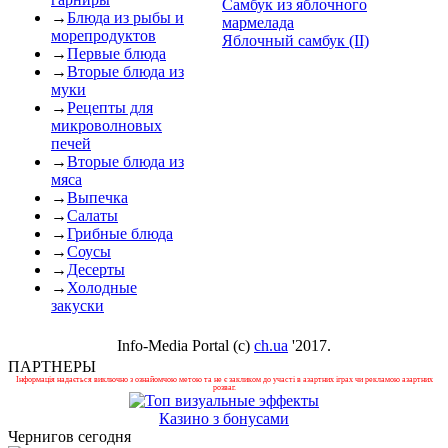
Самбук из яблочного
→
Блюда из рыбы и
мармелада
морепродуктов
Яблочный самбук (II)
→
Первые блюда
→
Вторые блюда из
муки
→
Рецепты для
микроволновых
печей
→
Вторые блюда из
мяса
→
Выпечка
→
Салаты
→
Грибные блюда
→
Соусы
→
Десерты
→
Холодные
закуски
Info-Media Portal (c)
ch.ua
'2017.
ПАРТНЕРЫ
Інформація надається виключно з ознайомчою метою та не є закликом до участі в азартних іграх чи рекламою азартних
розваг.
Казино з бонусами
Чернигов сегодня