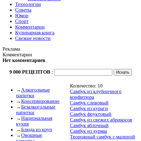
Технологии
Советы
Юмор
Спорт
Комментарии
Кулинарная книга
Свежие новости
Реклама
Комментарии
Нет комментариев
9 000 РЕЦЕПТОВ
:
Количество: 10
→
Алкогольные
Самбук из клубничного
напитки
конфитюра
→
Консервирование
Самбук сливовый
→
Безалкогольные
Самбук из кураги
напитки
Самбук фруктовый
→
Национальная
Самбук из свежих абрикосов
кухня
Самбук яблочный
→
Блюда из круп
Самбук из хурмы
→
Овощные
Творожный самбук с малиной
гарниры