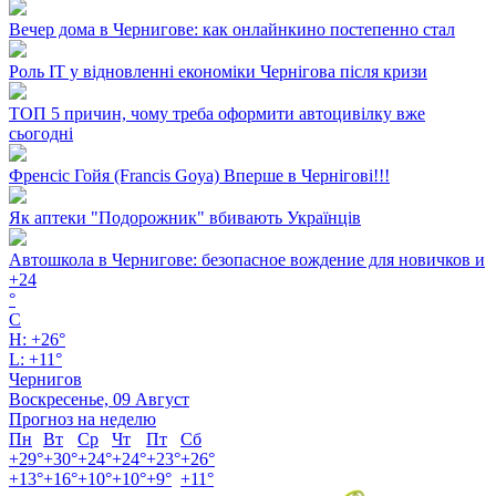
Вечер дома в Чернигове: как онлайнкино постепенно стал
Роль ІТ у відновленні економіки Чернігова після кризи
ТОП 5 причин, чому треба оформити автоцивілку вже
сьогодні
Френсіс Гойя (Francis Goya) Вперше в Чернігові!!!
Як аптеки "Подорожник" вбивають Українців
Автошкола в Чернигове: безопасное вождение для новичков и
+
24
°
C
H:
+
26°
L:
+
11°
Чернигов
Воскресенье, 09 Август
Прогноз на неделю
Пн
Вт
Ср
Чт
Пт
Сб
+
29°
+
30°
+
24°
+
24°
+
23°
+
26°
+
13°
+
16°
+
10°
+
10°
+
9°
+
11°