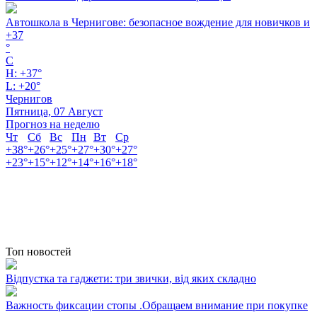
Автошкола в Чернигове: безопасное вождение для новичков и
+
37
°
C
H:
+
37°
L:
+
20°
Чернигов
Пятница, 07 Август
Прогноз на неделю
Чт
Сб
Вс
Пн
Вт
Ср
+
38°
+
26°
+
25°
+
27°
+
30°
+
27°
+
23°
+
15°
+
12°
+
14°
+
16°
+
18°
Топ новостей
Відпустка та гаджети: три звички, від яких складно
Важность фиксации стопы .Обращаем внимание при покупке