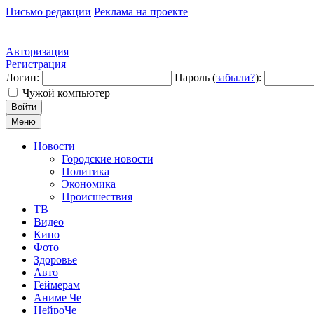
Письмо редакции
Реклама на проекте
Авторизация
Регистрация
Логин:
Пароль (
забыли?
):
Чужой компьютер
Войти
Меню
Новости
Городские новости
Политика
Экономика
Происшествия
ТВ
Видео
Кино
Фото
Здоровье
Авто
Геймерам
Аниме Че
НейроЧе