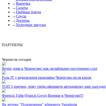
→
Выпечка
→
Салаты
→
Грибные блюда
→
Соусы
→
Десерты
→
Холодные закуски
ПАРТНЕРЫ
Чернигов сегодня
Вечер дома в Чернигове: как онлайнкино постепенно стал
Роль ІТ у відновленні економіки Чернігова після кризи
ТОП 5 причин, чому треба оформити автоцивілку вже сьогодні
Френсіс Гойя (Francis Goya) Вперше в Чернігові!!!
Як аптеки "Подорожник" вбивають Українців