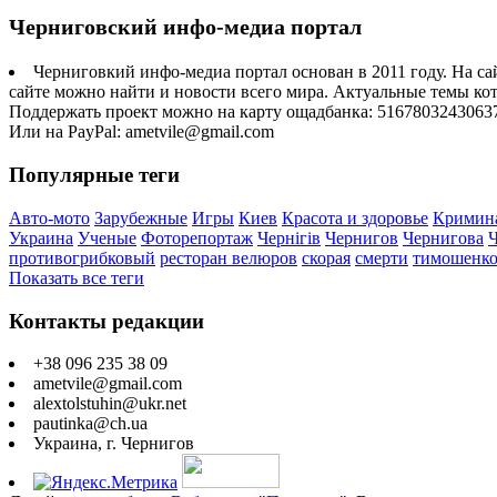
Черниговский инфо-медиа портал
Черниговкий инфо-медиа портал основан в 2011 году. На са
сайте можно найти и новости всего мира. Актуальные темы ко
Поддержать проект можно на карту ощадбанка: 5167803243063
Или на PayPal: ametvile@gmail.com
Популярные теги
Авто-мото
Зарубежные
Игры
Киев
Красота и здоровье
Кримин
Украина
Ученые
Фоторепортаж
Чернігів
Чернигов
Чернигова
противогрибковый
ресторан велюров
скорая
смерти
тимошенк
Показать все теги
Контакты редакции
+38 096 235 38 09
ametvile@gmail.com
alextolstuhin@ukr.net
pautinka@ch.ua
Украина, г. Чернигов