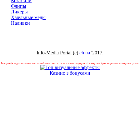
Коктейли
Флипы
Ликеры
Хмельные меды
Наливки
Info-Media Portal (c)
ch.ua
'2017.
Інформація надається виключно з ознайомчою метою та не є закликом до участі в азартних іграх чи рекламою азартних розваг.
Казино з бонусами