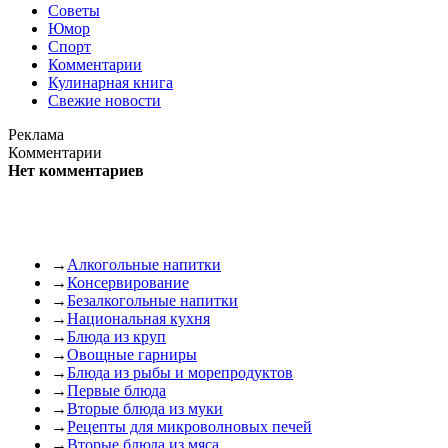
Советы
Юмор
Спорт
Комментарии
Кулинарная книга
Свежие новости
Реклама
Комментарии
Нет комментариев
→
Алкогольные напитки
→
Консервирование
→
Безалкогольные напитки
→
Национальная кухня
→
Блюда из круп
→
Овощные гарниры
→
Блюда из рыбы и морепродуктов
→
Первые блюда
→
Вторые блюда из муки
→
Рецепты для микроволновых печей
→
Вторые блюда из мяса