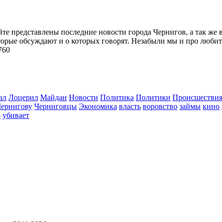
йте представлены последние новости города Чернигов, а так же 
торые обсуждают и о которых говорят. Незабыли мы и про любит
760
ал
Лоцерил
Майдан
Новости
Политика
Политики
Происшестви
Чернигову
Черниговцы
Экономика
власть
воровство
займы
кино
о
убивает