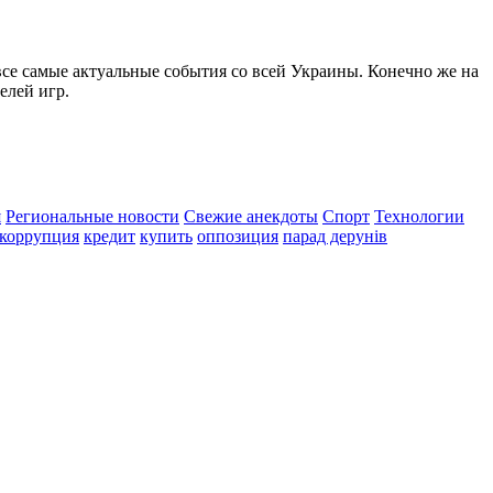
все самые актуальные события со всей Украины. Конечно же на
елей игр.
я
Региональные новости
Свежие анекдоты
Спорт
Технологии
коррупция
кредит
купить
оппозиция
парад дерунів