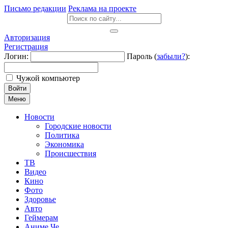
Письмо редакции
Реклама на проекте
Авторизация
Регистрация
Логин:
Пароль (
забыли?
):
Чужой компьютер
Войти
Меню
Новости
Городские новости
Политика
Экономика
Происшествия
ТВ
Видео
Кино
Фото
Здоровье
Авто
Геймерам
Аниме Че