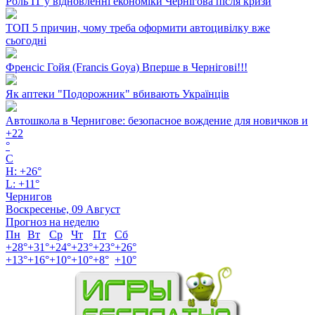
Роль ІТ у відновленні економіки Чернігова після кризи
ТОП 5 причин, чому треба оформити автоцивілку вже
сьогодні
Френсіс Гойя (Francis Goya) Вперше в Чернігові!!!
Як аптеки "Подорожник" вбивають Українців
Автошкола в Чернигове: безопасное вождение для новичков и
+
22
°
C
H:
+
26°
L:
+
11°
Чернигов
Воскресенье, 09 Август
Прогноз на неделю
Пн
Вт
Ср
Чт
Пт
Сб
+
28°
+
31°
+
24°
+
23°
+
23°
+
26°
+
13°
+
16°
+
10°
+
10°
+
8°
+
10°