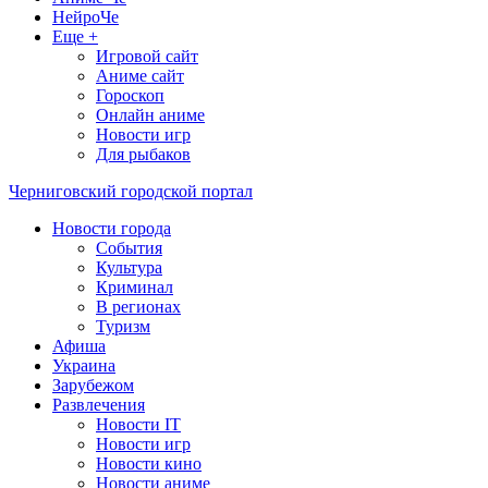
НейроЧе
Еще +
Игровой сайт
Аниме сайт
Гороскоп
Онлайн аниме
Новости игр
Для рыбаков
Черниговский городской портал
Новости города
События
Культура
Криминал
В регионах
Туризм
Афиша
Украина
Зарубежом
Развлечения
Новости IT
Новости игр
Новости кино
Новости аниме