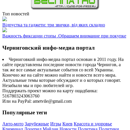
Топ новостей
Відпустка та гаджети: три звички, від яких складно
Важность фиксации стопы .Обращаем внимание при покупке
Черниговский инфо-медиа портал
Черниговкий инфо-медиа портал основан в 2011 году. На
сайте представлены последние новости города Чернигов, а
так же все самые актуальные события со всей Украины.
Конечно же на сайте можно найти и новости всего мира.
Актуальные темы которые обсуждают и о которых говорят.
Незабыли мы и про любителей игр.
Поддержать проект можно на карту ощадбанка:
5167803243063760
Или на PayPal: ametvile@gmail.com
Популярные теги
Авто-мото
Зарубежные
Игры
Киев
Красота и здоровье
Криминал
Лоцерил
Майдан
Новости
Политика
Политики