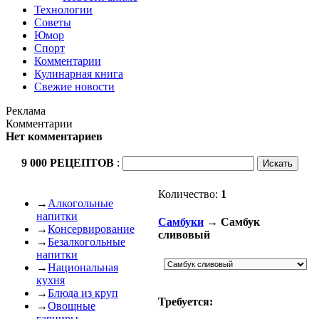
Технологии
Советы
Юмор
Спорт
Комментарии
Кулинарная книга
Свежие новости
Реклама
Комментарии
Нет комментариев
9 000 РЕЦЕПТОВ
:
Количество:
1
→
Алкогольные
напитки
Самбуки
→ Самбук
→
Консервирование
сливовый
→
Безалкогольные
напитки
→
Национальная
кухня
→
Блюда из круп
Требуется:
→
Овощные
гарниры