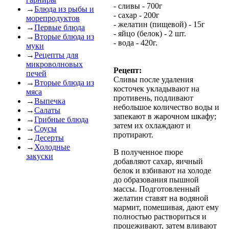
- сливы - 700г
→
Блюда из рыбы и
- сахар - 200г
морепродуктов
- желатин (пищевой) - 15г
→
Первые блюда
- яйцо (белок) - 2 шт.
→
Вторые блюда из
- вода - 420г.
муки
→
Рецепты для
микроволновых
Рецепт:
печей
Cливы после удаления
→
Вторые блюда из
косточек укладывают на
мяса
противень, подливают
→
Выпечка
небольшое количество воды и
→
Салаты
запекают в жарочном шкафу;
→
Грибные блюда
затем их охлаждают и
→
Соусы
протирают.
→
Десерты
→
Холодные
В полученное пюре
закуски
добавляют сахар, яичный
белок и взбивают на холоде
до образования пышной
массы. Подготовленный
желатин ставят на водяной
мармит, помешивая, дают ему
полностью раствориться и
процеживают, затем вливают