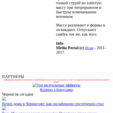
тонкой струёй во взбитую
массу при непрерывном и
быстром помешивании
венчиком.
Массу разливают в формы и
охлаждают. Отпускают
самбук так же, как мусс.
Info-
Media Portal (c)
ch.ua
- 2011-
2017.
ПАРТНЕРЫ
Інформація надається виключно з ознайомчою метою та не є закликом до участі в азартних іграх чи рекламою азартних
розваг.
Казино з бонусами
Чернигов сегодня
Вечер дома в Чернигове: как онлайнкино постепенно стал