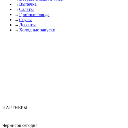
→
Выпечка
→
Салаты
→
Грибные блюда
→
Соусы
→
Десерты
→
Холодные закуски
ПАРТНЕРЫ
Чернигов сегодня