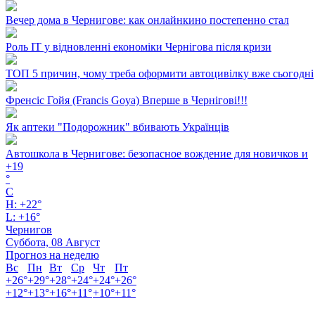
Вечер дома в Чернигове: как онлайнкино постепенно стал
Роль ІТ у відновленні економіки Чернігова після кризи
ТОП 5 причин, чому треба оформити автоцивілку вже сьогодні
Френсіс Гойя (Francis Goya) Вперше в Чернігові!!!
Як аптеки "Подорожник" вбивають Українців
Автошкола в Чернигове: безопасное вождение для новичков и
+
19
°
C
H:
+
22°
L:
+
16°
Чернигов
Суббота, 08 Август
Прогноз на неделю
Вс
Пн
Вт
Ср
Чт
Пт
+
26°
+
29°
+
28°
+
24°
+
24°
+
26°
+
12°
+
13°
+
16°
+
11°
+
10°
+
11°