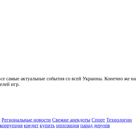
все самые актуальные события со всей Украины. Конечно же на
елей игр.
я
Региональные новости
Свежие анекдоты
Спорт
Технологии
коррупция
кредит
купить
оппозиция
парад дерунів