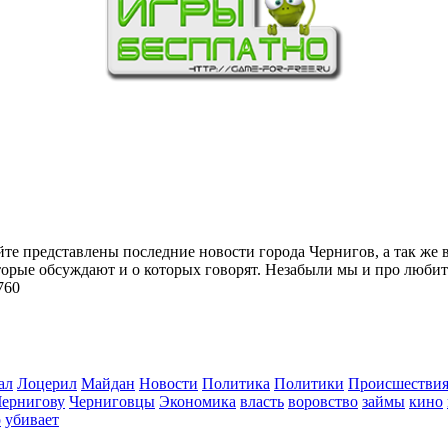
йте представлены последние новости города Чернигов, а так же 
торые обсуждают и о которых говорят. Незабыли мы и про любит
760
ал
Лоцерил
Майдан
Новости
Политика
Политики
Происшестви
Чернигову
Черниговцы
Экономика
власть
воровство
займы
кино
о
убивает