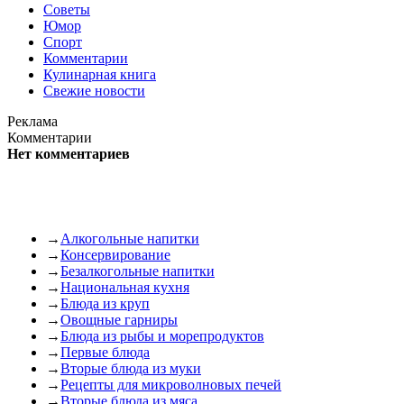
Советы
Юмор
Спорт
Комментарии
Кулинарная книга
Свежие новости
Реклама
Комментарии
Нет комментариев
→
Алкогольные напитки
→
Консервирование
→
Безалкогольные напитки
→
Национальная кухня
→
Блюда из круп
→
Овощные гарниры
→
Блюда из рыбы и морепродуктов
→
Первые блюда
→
Вторые блюда из муки
→
Рецепты для микроволновых печей
→
Вторые блюда из мяса