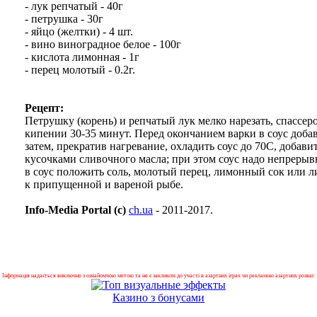
- лук репчатый - 40г
- петрушка - 30г
- яйцо (желтки) - 4 шт.
- вино виноградное белое - 100г
- кислота лимонная - 1г
- перец молотый - 0.2г.
Рецепт:
Петрушку (корень) и репчатый лук мелко нарезать, спассер
кипении 30-35 минут. Перед окончанием варки в соус доба
затем, прекратив нагревание, охладить соус до 70С, добав
кусочками сливочного масла; при этом соус надо непреры
в соус положить соль, молотый перец, лимонный сок или л
к припущенной и вареной рыбе.
Info-Media Portal (c)
ch.ua
- 2011-2017.
Інформація надається виключно з ознайомчою метою та не є закликом до участі в азартних іграх чи рекламою азартних розваг.
Казино з бонусами