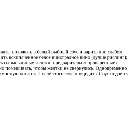
овать, положить в белый рыбный соус и варить при слабом
вить вскипяченное белое виноградное вино (лучше рислинг);
ить сырые яичные желтки, предварительно проваренные с
вно помешивать, чтобы желтки не свернулись. Одновременно
имонную кислоту. После этого соус процедить. Соус подается