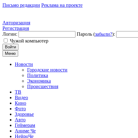
Письмо редакции
Реклама на проекте
Авторизация
Регистрация
Логин:
Пароль (
забыли?
):
Чужой компьютер
Войти
Меню
Новости
Городские новости
Политика
Экономика
Происшествия
ТВ
Видео
Кино
Фото
Здоровье
Авто
Геймерам
Аниме Че
НейроЧе