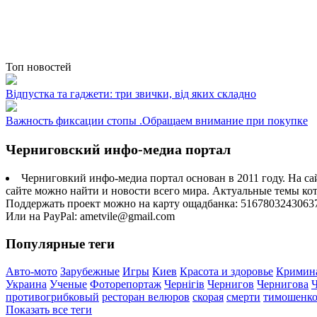
Топ новостей
Відпустка та гаджети: три звички, від яких складно
Важность фиксации стопы .Обращаем внимание при покупке
Черниговский инфо-медиа портал
Черниговкий инфо-медиа портал основан в 2011 году. На са
сайте можно найти и новости всего мира. Актуальные темы ко
Поддержать проект можно на карту ощадбанка: 5167803243063
Или на PayPal: ametvile@gmail.com
Популярные теги
Авто-мото
Зарубежные
Игры
Киев
Красота и здоровье
Кримин
Украина
Ученые
Фоторепортаж
Чернігів
Чернигов
Чернигова
противогрибковый
ресторан велюров
скорая
смерти
тимошенк
Показать все теги