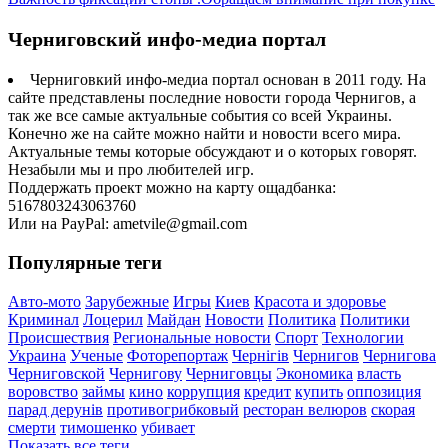
Черниговский инфо-медиа портал
Черниговкий инфо-медиа портал основан в 2011 году. На
сайте представлены последние новости города Чернигов, а
так же все самые актуальные события со всей Украины.
Конечно же на сайте можно найти и новости всего мира.
Актуальные темы которые обсуждают и о которых говорят.
Незабыли мы и про любителей игр.
Поддержать проект можно на карту ощадбанка:
5167803243063760
Или на PayPal: ametvile@gmail.com
Популярные теги
Авто-мото
Зарубежные
Игры
Киев
Красота и здоровье
Криминал
Лоцерил
Майдан
Новости
Политика
Политики
Происшествия
Региональные новости
Спорт
Технологии
Украина
Ученые
Фоторепортаж
Чернігів
Чернигов
Чернигова
Черниговской
Чернигову
Черниговцы
Экономика
власть
воровство
займы
кино
коррупция
кредит
купить
оппозиция
парад дерунів
противогрибковый
ресторан велюров
скорая
смерти
тимошенко
убивает
Показать все теги