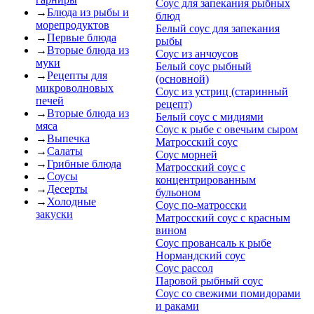
Соус для запекания рыбных
→
Блюда из рыбы и
блюд
морепродуктов
Белый соус для запекания
→
Первые блюда
рыбы
→
Вторые блюда из
Соус из анчоусов
муки
Белый соус рыбный
→
Рецепты для
(основной)
микроволновых
Соус из устриц (старинный
печей
рецепт)
→
Вторые блюда из
Белый соус с мидиями
мяса
Соус к рыбе с овечьим сыром
→
Выпечка
Матросский соус
→
Салаты
Соус морней
→
Грибные блюда
Матросский соус с
→
Соусы
концентрированным
→
Десерты
бульоном
→
Холодные
Соус по-матросски
закуски
Матросский соус с красным
вином
Соус провансаль к рыбе
Нормандский соус
Соус рассол
Паровой рыбный соус
Соус со свежими помидорами
и раками