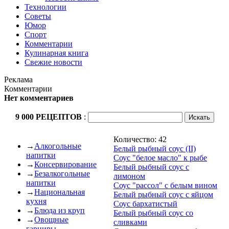
Технологии
Советы
Юмор
Спорт
Комментарии
Кулинарная книга
Свежие новости
Реклама
Комментарии
Нет комментариев
9 000 РЕЦЕПТОВ
:
Количество: 42
→
Алкогольные
Белый рыбный соус (II)
напитки
Соус "белое масло" к рыбе
→
Консервирование
Белый рыбный соус с
→
Безалкогольные
лимоном
напитки
Соус "рассол" с белым вином
→
Национальная
Белый рыбный соус с яйцом
кухня
Соус бархатистый
→
Блюда из круп
Белый рыбный соус со
→
Овощные
сливками
гарниры