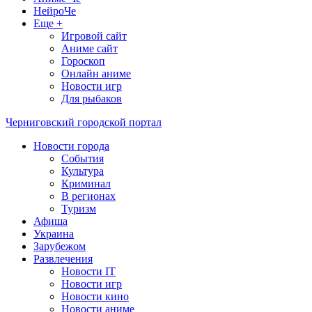
НейроЧе
Еще +
Игровой сайт
Аниме сайт
Гороскоп
Онлайн аниме
Новости игр
Для рыбаков
Черниговский городской портал
Новости города
События
Культура
Криминал
В регионах
Туризм
Афиша
Украина
Зарубежом
Развлечения
Новости IT
Новости игр
Новости кино
Новости аниме