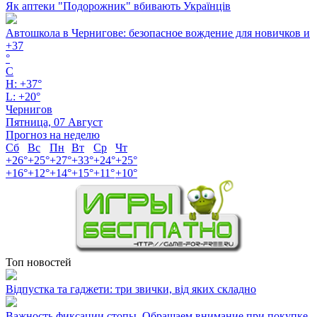
Як аптеки "Подорожник" вбивають Українців
Автошкола в Чернигове: безопасное вождение для новичков и
+
37
°
C
H:
+
37°
L:
+
20°
Чернигов
Пятница, 07 Август
Прогноз на неделю
Сб
Вс
Пн
Вт
Ср
Чт
+
26°
+
25°
+
27°
+
33°
+
24°
+
25°
+
16°
+
12°
+
14°
+
15°
+
11°
+
10°
Топ новостей
Відпустка та гаджети: три звички, від яких складно
Важность фиксации стопы .Обращаем внимание при покупке