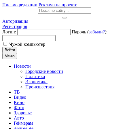
Письмо редакции
Реклама на проекте
Авторизация
Регистрация
Логин:
Пароль (
забыли?
):
Чужой компьютер
Войти
Меню
Новости
Городские новости
Политика
Экономика
Происшествия
ТВ
Видео
Кино
Фото
Здоровье
Авто
Геймерам
Аниме Че