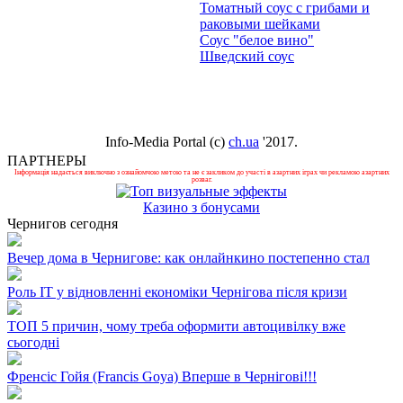
Томатный соус с грибами и
раковыми шейками
Соус "белое вино"
Шведский соус
Info-Media Portal (c)
ch.ua
'2017.
ПАРТНЕРЫ
Інформація надається виключно з ознайомчою метою та не є закликом до участі в азартних іграх чи рекламою азартних
розваг.
Казино з бонусами
Чернигов сегодня
Вечер дома в Чернигове: как онлайнкино постепенно стал
Роль ІТ у відновленні економіки Чернігова після кризи
ТОП 5 причин, чому треба оформити автоцивілку вже
сьогодні
Френсіс Гойя (Francis Goya) Вперше в Чернігові!!!