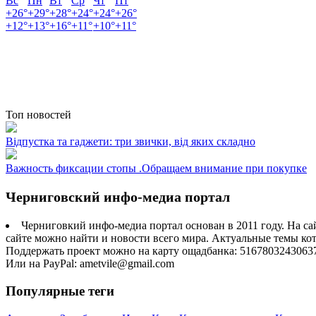
Вс
Пн
Вт
Ср
Чт
Пт
+
26°
+
29°
+
28°
+
24°
+
24°
+
26°
+
12°
+
13°
+
16°
+
11°
+
10°
+
11°
Топ новостей
Відпустка та гаджети: три звички, від яких складно
Важность фиксации стопы .Обращаем внимание при покупке
Черниговский инфо-медиа портал
Черниговкий инфо-медиа портал основан в 2011 году. На са
сайте можно найти и новости всего мира. Актуальные темы ко
Поддержать проект можно на карту ощадбанка: 5167803243063
Или на PayPal: ametvile@gmail.com
Популярные теги