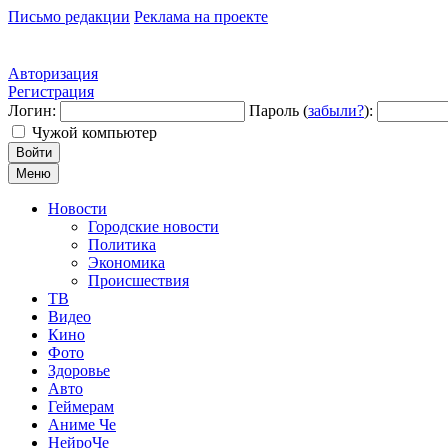
Письмо редакции
Реклама на проекте
Авторизация
Регистрация
Логин:
Пароль (
забыли?
):
Чужой компьютер
Войти
Меню
Новости
Городские новости
Политика
Экономика
Происшествия
ТВ
Видео
Кино
Фото
Здоровье
Авто
Геймерам
Аниме Че
НейроЧе