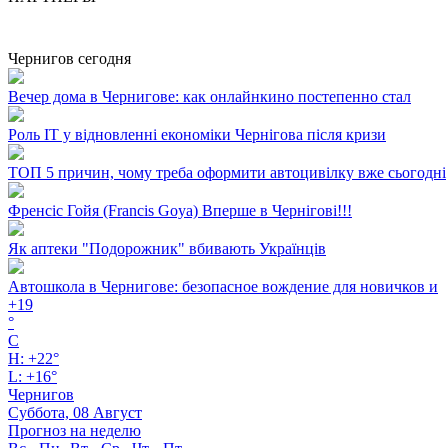
Чернигов сегодня
Вечер дома в Чернигове: как онлайнкино постепенно стал
Роль ІТ у відновленні економіки Чернігова після кризи
ТОП 5 причин, чому треба оформити автоцивілку вже сьогодні
Френсіс Гойя (Francis Goya) Вперше в Чернігові!!!
Як аптеки "Подорожник" вбивають Українців
Автошкола в Чернигове: безопасное вождение для новичков и
+
19
°
C
H:
+
22°
L:
+
16°
Чернигов
Суббота, 08 Август
Прогноз на неделю