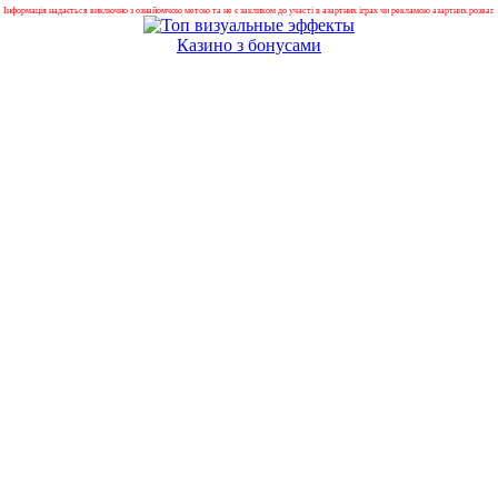
Інформація надається виключно з ознайомчою метою та не є закликом до участі в азартних іграх чи рекламою азартних розваг.
Казино з бонусами