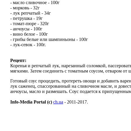
- масло сливочное - 100г
- морковь - 32г
- лук репчатый - 34г
- петрушка - 19г
- томат-пюре - 320г
- анчоусы - 100г
- вино белое - 100г
- грибы белые или шампиньоны - 100г
- лук-севок - 100г.
Рецепт:
Коренья и репчатый лук, нарезанный соломкой, пассеровать
мягкими. Затем соединить с томатным соусом, отваром от 
Готовый соус процедить, протереть овощи и добавить вар
лук саженец, спассерованный на сливочном масле, и довест
анчоусы, масло и размешать. Соус подается к припущенн
Info-Media Portal (c)
ch.ua
- 2011-2017.