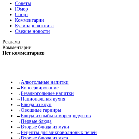
Советы
Юмор
Спорт
Комментарии
Кулинарная книга
Свежие новости
Реклама
Комментарии
Нет комментариев
→
Алкогольные напитки
→
Консервирование
→
Безалкогольные напитки
→
Национальная кухня
→
Блюда из круп
→
Овощные гарниры
→
Блюда из рыбы и морепродуктов
→
Первые блюда
→
Вторые блюда из муки
→
Рецепты для микроволновых печей
→
Вторые блюда из мяса