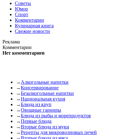
Советы
Юмор
Спорт
Комментарии
Кулинарная книга
Свежие новости
Реклама
Комментарии
Нет комментариев
→
Алкогольные напитки
→
Консервирование
→
Безалкогольные напитки
→
Национальная кухня
→
Блюда из круп
→
Овощные гарниры
→
Блюда из рыбы и морепродуктов
→
Первые блюда
→
Вторые блюда из муки
→
Рецепты для микроволновых печей
→
Вторые блюда из мяса