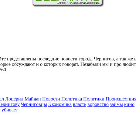
йте представлены последние новости города Чернигов, а так же 
торые обсуждают и о которых говорят. Незабыли мы и про любит
760
ал
Лоцерил
Майдан
Новости
Политика
Политики
Происшестви
Чернигову
Черниговцы
Экономика
власть
воровство
займы
кино
о
убивает