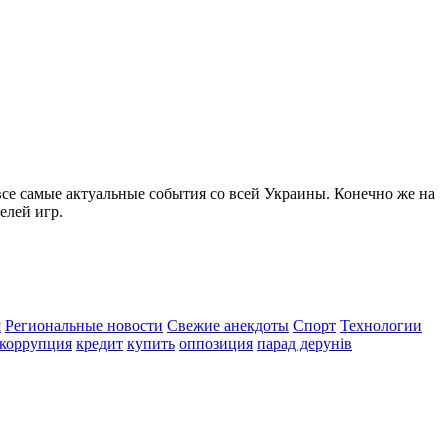
все самые актуальные события со всей Украины. Конечно же на
елей игр.
я
Региональные новости
Свежие анекдоты
Спорт
Технологии
коррупция
кредит
купить
оппозиция
парад дерунів