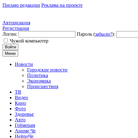
Письмо редакции
Реклама на проекте
Авторизация
Регистрация
Логин:
Пароль (
забыли?
):
Чужой компьютер
Войти
Меню
Новости
Городские новости
Политика
Экономика
Происшествия
ТВ
Видео
Кино
Фото
Здоровье
Авто
Геймерам
Аниме Че
НейроЧе