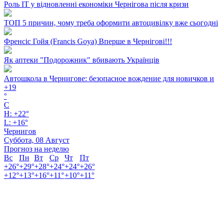
Роль ІТ у відновленні економіки Чернігова після кризи
ТОП 5 причин, чому треба оформити автоцивілку вже сьогодні
Френсіс Гойя (Francis Goya) Вперше в Чернігові!!!
Як аптеки "Подорожник" вбивають Українців
Автошкола в Чернигове: безопасное вождение для новичков и
+
19
°
C
H:
+
22°
L:
+
16°
Чернигов
Суббота, 08 Август
Прогноз на неделю
Вс
Пн
Вт
Ср
Чт
Пт
+
26°
+
29°
+
28°
+
24°
+
24°
+
26°
+
12°
+
13°
+
16°
+
11°
+
10°
+
11°