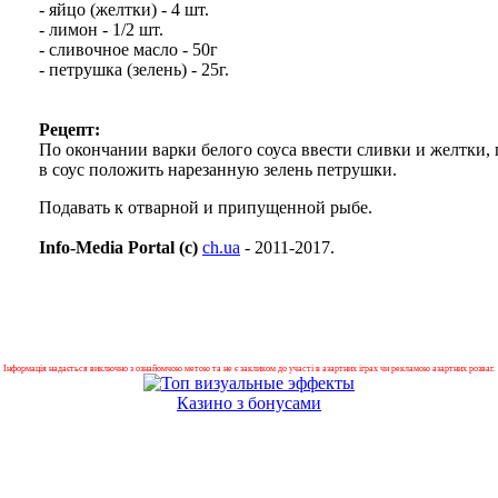
- яйцо (желтки) - 4 шт.
- лимон - 1/2 шт.
- сливочное масло - 50г
- петрушка (зелень) - 25г.
Рецепт:
По окончании варки белого соуса ввести сливки и желтки,
в соус положить нарезанную зелень петрушки.
Подавать к отварной и припущенной рыбе.
Info-Media Portal (c)
ch.ua
- 2011-2017.
Інформація надається виключно з ознайомчою метою та не є закликом до участі в азартних іграх чи рекламою азартних розваг.
Казино з бонусами