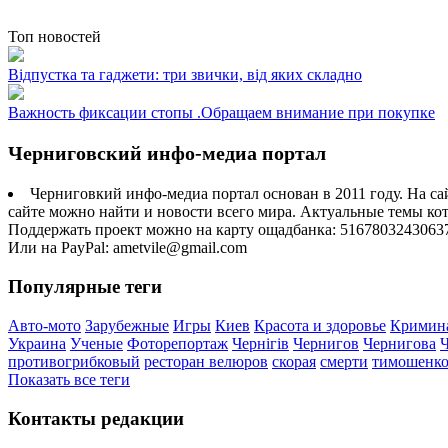
Топ новостей
Відпустка та гаджети: три звички, від яких складно
Важность фиксации стопы .Обращаем внимание при покупке
Черниговский инфо-медиа портал
Черниговкий инфо-медиа портал основан в 2011 году. На са
сайте можно найти и новости всего мира. Актуальные темы ко
Поддержать проект можно на карту ощадбанка: 5167803243063
Или на PayPal: ametvile@gmail.com
Популярные теги
Авто-мото
Зарубежные
Игры
Киев
Красота и здоровье
Кримин
Украина
Ученые
Фоторепортаж
Чернігів
Чернигов
Чернигова
противогрибковый
ресторан велюров
скорая
смерти
тимошенк
Показать все теги
Контакты редакции