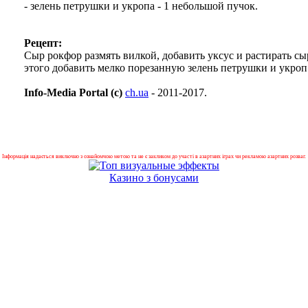
- зелень петрушки и укропа - 1 небольшой пучок.
Рецепт:
Сыр рокфор размять вилкой, добавить уксус и растирать сы
этого добавить мелко порезанную зелень петрушки и укро
Info-Media Portal (c)
ch.ua
- 2011-2017.
Інформація надається виключно з ознайомчою метою та не є закликом до участі в азартних іграх чи рекламою азартних розваг.
Казино з бонусами