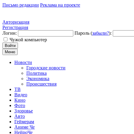
Письмо редакции
Реклама на проекте
Авторизация
Регистрация
Логин:
Пароль (
забыли?
):
Чужой компьютер
Войти
Меню
Новости
Городские новости
Политика
Экономика
Происшествия
ТВ
Видео
Кино
Фото
Здоровье
Авто
Геймерам
Аниме Че
НейроЧе