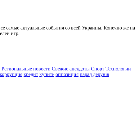
все самые актуальные события со всей Украины. Конечно же на
елей игр.
я
Региональные новости
Свежие анекдоты
Спорт
Технологии
коррупция
кредит
купить
оппозиция
парад дерунів