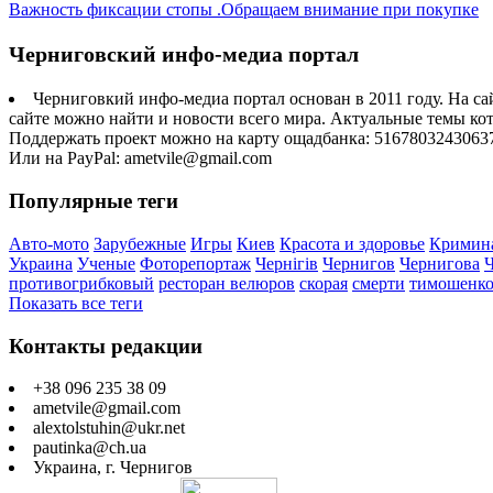
Важность фиксации стопы .Обращаем внимание при покупке
Черниговский инфо-медиа портал
Черниговкий инфо-медиа портал основан в 2011 году. На са
сайте можно найти и новости всего мира. Актуальные темы ко
Поддержать проект можно на карту ощадбанка: 5167803243063
Или на PayPal: ametvile@gmail.com
Популярные теги
Авто-мото
Зарубежные
Игры
Киев
Красота и здоровье
Кримин
Украина
Ученые
Фоторепортаж
Чернігів
Чернигов
Чернигова
противогрибковый
ресторан велюров
скорая
смерти
тимошенк
Показать все теги
Контакты редакции
+38 096 235 38 09
ametvile@gmail.com
alextolstuhin@ukr.net
pautinka@ch.ua
Украина, г. Чернигов