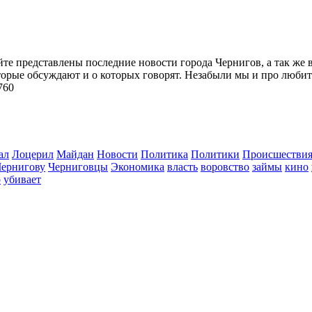
йте представлены последние новости города Чернигов, а так же 
торые обсуждают и о которых говорят. Незабыли мы и про любит
760
ал
Лоцерил
Майдан
Новости
Политика
Политики
Происшестви
Чернигову
Черниговцы
Экономика
власть
воровство
займы
кино
о
убивает