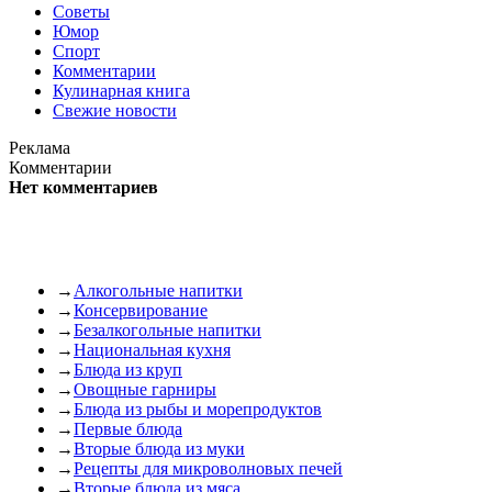
Советы
Юмор
Спорт
Комментарии
Кулинарная книга
Свежие новости
Реклама
Комментарии
Нет комментариев
→
Алкогольные напитки
→
Консервирование
→
Безалкогольные напитки
→
Национальная кухня
→
Блюда из круп
→
Овощные гарниры
→
Блюда из рыбы и морепродуктов
→
Первые блюда
→
Вторые блюда из муки
→
Рецепты для микроволновых печей
→
Вторые блюда из мяса