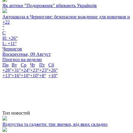
Як аптеки "Подорожник" вбивають Українців
Автошкола в Чернигове: безопасное вождение для новичков и
+
22
°
C
H:
+
26°
L:
+
11°
Чернигов
Воскресенье, 09 Август
Прогноз на неделю
Пн
Вт
Ср
Чт
Пт
Сб
+
28°
+
31°
+
24°
+
23°
+
23°
+
26°
+
13°
+
16°
+
10°
+
10°
+
8°
+
10°
Топ новостей
Відпустка та гаджети: три звички, від яких складно