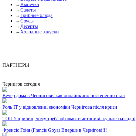
→
Выпечка
→
Салаты
→
Грибные блюда
→
Соусы
→
Десерты
→
Холодные закуски
ПАРТНЕРЫ
Чернигов сегодня
Вечер дома в Чернигове: как онлайнкино постепенно стал
Роль ІТ у відновленні економіки Чернігова після кризи
ТОП 5 причин, чому треба оформити автоцивілку вже сьогодні
Френсіс Гойя (Francis Goya) Вперше в Чернігові!!!