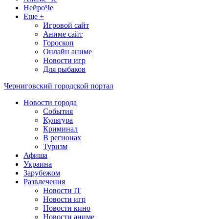
НейроЧе
Еще +
Игровой сайт
Аниме сайт
Гороскоп
Онлайн аниме
Новости игр
Для рыбаков
Черниговский городской портал
Новости города
События
Культура
Криминал
В регионах
Туризм
Афиша
Украина
Зарубежом
Развлечения
Новости IT
Новости игр
Новости кино
Новости аниме