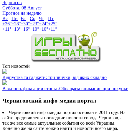
Чернигов
Суббота, 08 Август
Прогноз на неделю
Вс
Пн
Вт
Ср
Чт
Пт
+
26°
+
28°
+
30°
+
23°
+
24°
+
25°
+
11°
+
13°
+
16°
+
10°
+
10°
+
11°
Топ новостей
Відпустка та гаджети: три звички, від яких складно
Важность фиксации стопы .Обращаем внимание при покупке
Черниговский инфо-медиа портал
Черниговкий инфо-медиа портал основан в 2011 году. На
сайте представлены последние новости города Чернигов, а
так же все самые актуальные события со всей Украины.
Конечно же на сайте можно найти и новости всего мира.