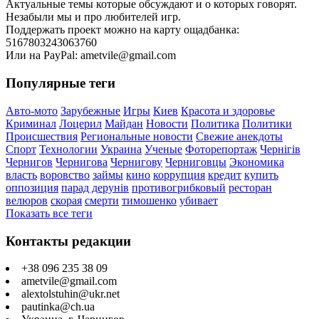
Актуальные темы которые обсуждают и о которых говорят.
Незабыли мы и про любителей игр.
Поддержать проект можно на карту ощадбанка:
5167803243063760
Или на PayPal: ametvile@gmail.com
Популярные теги
Авто-мото
Зарубежные
Игры
Киев
Красота и здоровье
Криминал
Лоцерил
Майдан
Новости
Политика
Политики
Происшествия
Региональные новости
Свежие анекдоты
Спорт
Технологии
Украина
Ученые
Фоторепортаж
Чернігів
Чернигов
Чернигова
Чернигову
Черниговцы
Экономика
власть
воровство
займы
кино
коррупция
кредит
купить
оппозиция
парад дерунів
противогрибковый
ресторан
велюров
скорая
смерти
тимошенко
убивает
Показать все теги
Контакты редакции
+38 096 235 38 09
ametvile@gmail.com
alextolstuhin@ukr.net
pautinka@ch.ua