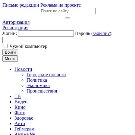
Письмо редакции
Реклама на проекте
Авторизация
Регистрация
Логин:
Пароль (
забыли?
):
Чужой компьютер
Войти
Меню
Новости
Городские новости
Политика
Экономика
Происшествия
ТВ
Видео
Кино
Фото
Здоровье
Авто
Геймерам
Аниме Че