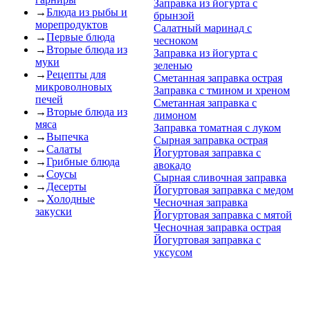
Заправка из йогурта с
→
Блюда из рыбы и
брынзой
морепродуктов
Салатный маринад с
→
Первые блюда
чесноком
→
Вторые блюда из
Заправка из йогурта с
муки
зеленью
→
Рецепты для
Сметанная заправка острая
микроволновых
Заправка с тмином и хреном
печей
Сметанная заправка с
→
Вторые блюда из
лимоном
мяса
Заправка томатная с луком
→
Выпечка
Сырная заправка острая
→
Салаты
Йогуртовая заправка с
→
Грибные блюда
авокадо
→
Соусы
Сырная сливочная заправка
→
Десерты
Йогуртовая заправка с медом
→
Холодные
Чесночная заправка
закуски
Йогуртовая заправка с мятой
Чесночная заправка острая
Йогуртовая заправка с
уксусом