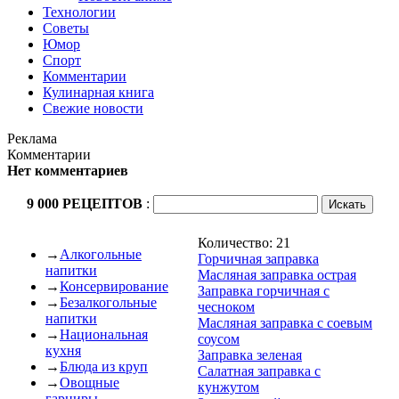
Технологии
Советы
Юмор
Спорт
Комментарии
Кулинарная книга
Свежие новости
Реклама
Комментарии
Нет комментариев
9 000 РЕЦЕПТОВ
:
Количество: 21
→
Алкогольные
Горчичная заправка
напитки
Масляная заправка острая
→
Консервирование
Заправка горчичная с
→
Безалкогольные
чесноком
напитки
Масляная заправка с соевым
→
Национальная
соусом
кухня
Заправка зеленая
→
Блюда из круп
Салатная заправка с
→
Овощные
кунжутом
гарниры