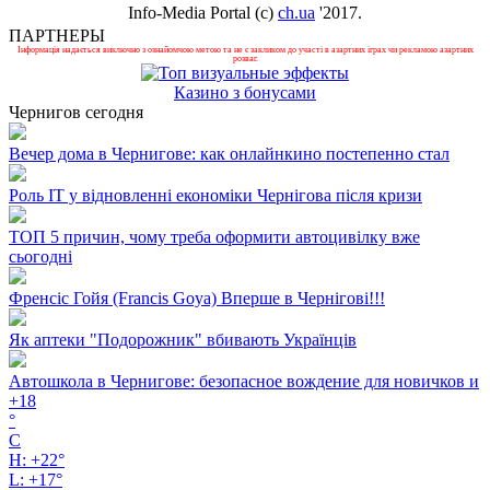
Info-Media Portal (c)
ch.ua
'2017.
ПАРТНЕРЫ
Інформація надається виключно з ознайомчою метою та не є закликом до участі в азартних іграх чи рекламою азартних
розваг.
Казино з бонусами
Чернигов сегодня
Вечер дома в Чернигове: как онлайнкино постепенно стал
Роль ІТ у відновленні економіки Чернігова після кризи
ТОП 5 причин, чому треба оформити автоцивілку вже
сьогодні
Френсіс Гойя (Francis Goya) Вперше в Чернігові!!!
Як аптеки "Подорожник" вбивають Українців
Автошкола в Чернигове: безопасное вождение для новичков и
+
18
°
C
H:
+
22°
L:
+
17°