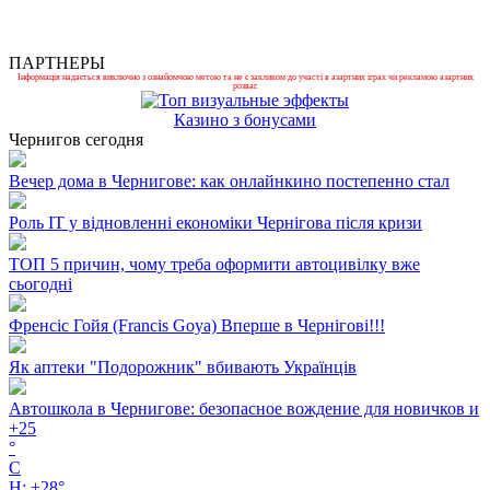
ПАРТНЕРЫ
Інформація надається виключно з ознайомчою метою та не є закликом до участі в азартних іграх чи рекламою азартних
розваг.
Казино з бонусами
Чернигов сегодня
Вечер дома в Чернигове: как онлайнкино постепенно стал
Роль ІТ у відновленні економіки Чернігова після кризи
ТОП 5 причин, чому треба оформити автоцивілку вже
сьогодні
Френсіс Гойя (Francis Goya) Вперше в Чернігові!!!
Як аптеки "Подорожник" вбивають Українців
Автошкола в Чернигове: безопасное вождение для новичков и
+
25
°
C
H:
+
28°