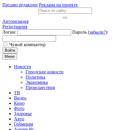
Письмо редакции
Реклама на проекте
Авторизация
Регистрация
Логин:
Пароль (
забыли?
):
Чужой компьютер
Войти
Меню
Новости
Городские новости
Политика
Экономика
Происшествия
ТВ
Видео
Кино
Фото
Здоровье
Авто
Геймерам
Аниме Че