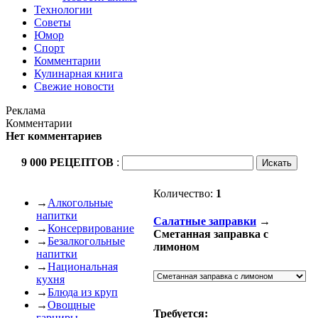
Технологии
Советы
Юмор
Спорт
Комментарии
Кулинарная книга
Свежие новости
Реклама
Комментарии
Нет комментариев
9 000 РЕЦЕПТОВ
:
Количество:
1
→
Алкогольные
напитки
Салатные заправки
→
→
Консервирование
Сметанная заправка с
→
Безалкогольные
лимоном
напитки
→
Национальная
кухня
→
Блюда из круп
→
Овощные
Требуется:
гарниры