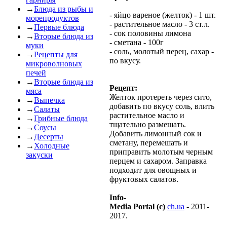
→
Блюда из рыбы и
- яйцо вареное (желток) - 1 шт.
морепродуктов
- растительное масло - 3 ст.л.
→
Первые блюда
- сок половины лимона
→
Вторые блюда из
- сметана - 100г
муки
- соль, молотый перец, сахар -
→
Рецепты для
по вкусу.
микроволновых
печей
→
Вторые блюда из
Рецепт:
мяса
Желток протереть через сито,
→
Выпечка
добавить по вкусу соль, влить
→
Салаты
растительное масло и
→
Грибные блюда
тщательно размешать.
→
Соусы
Добавить лимонный сок и
→
Десерты
сметану, перемешать и
→
Холодные
приправить молотым черным
закуски
перцем и сахаром. Заправка
подходит для овощных и
фруктовых салатов.
Info-
Media Portal (c)
ch.ua
- 2011-
2017.