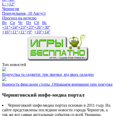
L:
+
12°
Чернигов
Понедельник, 10 Август
Прогноз на неделю
Вт
Ср
Чт
Пт
Сб
Вс
+
31°
+
24°
+
23°
+
23°
+
26°
+
30°
+
16°
+
11°
+
11°
+
9°
+
10°
+
14°
Топ новостей
Відпустка та гаджети: три звички, від яких складно
Важность фиксации стопы .Обращаем внимание при покупке
Черниговский инфо-медиа портал
Черниговкий инфо-медиа портал основан в 2011 году. На
сайте представлены последние новости города Чернигов, а
так же все самые актуальные события со всей Украины.