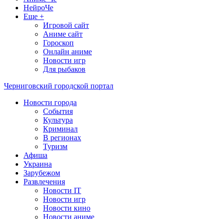
НейроЧе
Еще +
Игровой сайт
Аниме сайт
Гороскоп
Онлайн аниме
Новости игр
Для рыбаков
Черниговский городской портал
Новости города
События
Культура
Криминал
В регионах
Туризм
Афиша
Украина
Зарубежом
Развлечения
Новости IT
Новости игр
Новости кино
Новости аниме