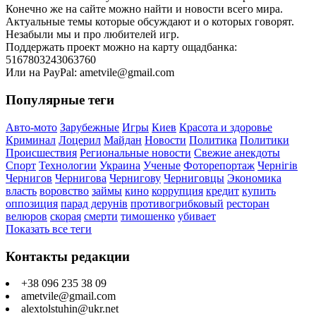
Конечно же на сайте можно найти и новости всего мира.
Актуальные темы которые обсуждают и о которых говорят.
Незабыли мы и про любителей игр.
Поддержать проект можно на карту ощадбанка:
5167803243063760
Или на PayPal: ametvile@gmail.com
Популярные теги
Авто-мото
Зарубежные
Игры
Киев
Красота и здоровье
Криминал
Лоцерил
Майдан
Новости
Политика
Политики
Происшествия
Региональные новости
Свежие анекдоты
Спорт
Технологии
Украина
Ученые
Фоторепортаж
Чернігів
Чернигов
Чернигова
Чернигову
Черниговцы
Экономика
власть
воровство
займы
кино
коррупция
кредит
купить
оппозиция
парад дерунів
противогрибковый
ресторан
велюров
скорая
смерти
тимошенко
убивает
Показать все теги
Контакты редакции
+38 096 235 38 09
ametvile@gmail.com
alextolstuhin@ukr.net