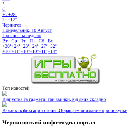
°
C
H:
+
28°
L:
+
12°
Чернигов
Понедельник, 10 Август
Прогноз на неделю
Вт
Ср
Чт
Пт
Сб
Вс
+
30°
+
24°
+
23°
+
24°
+
27°
+
32°
+
16°
+
11°
+
10°
+
10°
+
11°
+
14°
Топ новостей
Відпустка та гаджети: три звички, від яких складно
Важность фиксации стопы .Обращаем внимание при покупке
Черниговский инфо-медиа портал