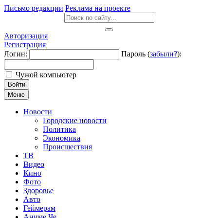
Письмо редакции
Реклама на проекте
Авторизация
Регистрация
Логин:
Пароль (
забыли?
):
Чужой компьютер
Войти
Меню
Новости
Городские новости
Политика
Экономика
Происшествия
ТВ
Видео
Кино
Фото
Здоровье
Авто
Геймерам
Аниме Че