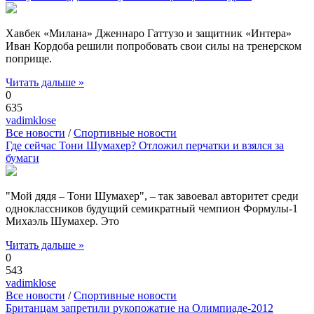
Хавбек «Милана» Дженнаро Гаттузо и защитник «Интера»
Иван Кордоба решили попробовать свои силы на тренерском
поприще.
Читать дальше »
0
635
vadimklose
Все новости
/
Спортивные новости
Где сейчас Тони Шумахер? Отложил перчатки и взялся за
бумаги
"Мой дядя – Тони Шумахер", – так завоевал авторитет среди
одноклассников будущий семикратный чемпион Формулы-1
Михаэль Шумахер. Это
Читать дальше »
0
543
vadimklose
Все новости
/
Спортивные новости
Британцам запретили рукопожатие на Олимпиаде-2012