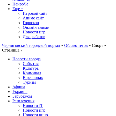
НейроЧе
Еще +
Игровой сайт
Аниме сайт
Гороскоп
Онлайн аниме
Новости игр
Для рыбаков
Черниговский городской портал
»
Облако тегов
» Спорт »
Страница 7
Новости города
События
Культура
Криминал
В регионах
Туризм
Афиша
Украина
Зарубежом
Развлечения
Новости IT
Новости игр
Новости кино