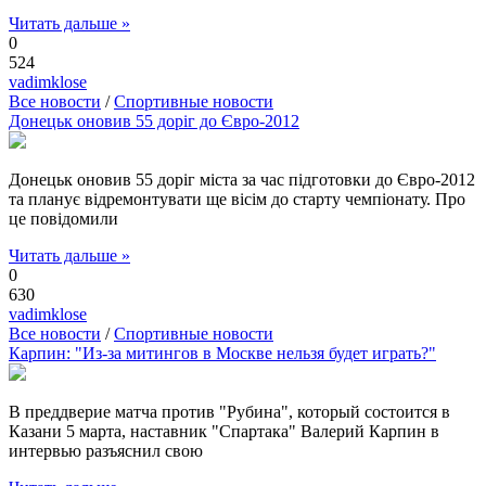
Читать дальше »
0
524
vadimklose
Все новости
/
Спортивные новости
Донецьк оновив 55 доріг до Євро-2012
Донецьк оновив 55 доріг міста за час підготовки до Євро-2012
та планує відремонтувати ще вісім до старту чемпіонату. Про
це повідомили
Читать дальше »
0
630
vadimklose
Все новости
/
Спортивные новости
Карпин: "Из-за митингов в Москве нельзя будет играть?"
В преддверие матча против "Рубина", который состоится в
Казани 5 марта, наставник "Спартака" Валерий Карпин в
интервью разъяснил свою