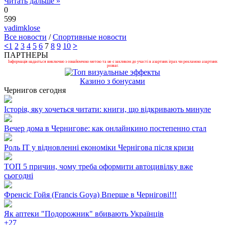
Читать дальше »
0
599
vadimklose
Все новости
/
Спортивные новости
<
1
2
3
4
5
6
7
8
9
10
>
ПАРТНЕРЫ
Інформація надається виключно з ознайомчою метою та не є закликом до участі в азартних іграх чи рекламою азартних
розваг.
Казино з бонусами
Чернигов сегодня
Історія, яку хочеться читати: книги, що відкривають минуле
Вечер дома в Чернигове: как онлайнкино постепенно стал
Роль ІТ у відновленні економіки Чернігова після кризи
ТОП 5 причин, чому треба оформити автоцивілку вже
сьогодні
Френсіс Гойя (Francis Goya) Вперше в Чернігові!!!
Як аптеки "Подорожник" вбивають Українців
+
27