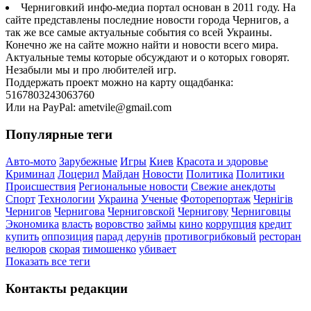
Черниговкий инфо-медиа портал основан в 2011 году. На
сайте представлены последние новости города Чернигов, а
так же все самые актуальные события со всей Украины.
Конечно же на сайте можно найти и новости всего мира.
Актуальные темы которые обсуждают и о которых говорят.
Незабыли мы и про любителей игр.
Поддержать проект можно на карту ощадбанка:
5167803243063760
Или на PayPal: ametvile@gmail.com
Популярные теги
Авто-мото
Зарубежные
Игры
Киев
Красота и здоровье
Криминал
Лоцерил
Майдан
Новости
Политика
Политики
Происшествия
Региональные новости
Свежие анекдоты
Спорт
Технологии
Украина
Ученые
Фоторепортаж
Чернігів
Чернигов
Чернигова
Черниговской
Чернигову
Черниговцы
Экономика
власть
воровство
займы
кино
коррупция
кредит
купить
оппозиция
парад дерунів
противогрибковый
ресторан
велюров
скорая
тимошенко
убивает
Показать все теги
Контакты редакции