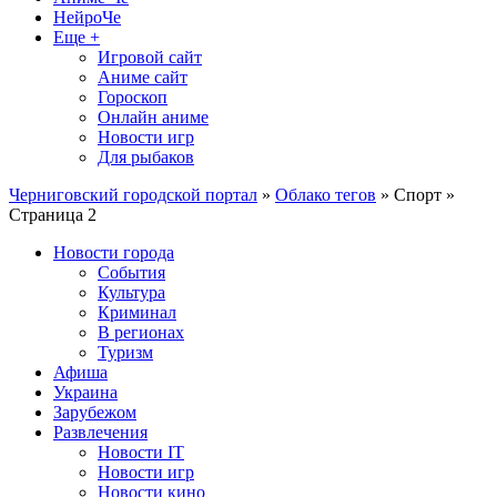
НейроЧе
Еще +
Игровой сайт
Аниме сайт
Гороскоп
Онлайн аниме
Новости игр
Для рыбаков
Черниговский городской портал
»
Облако тегов
» Спорт »
Страница 2
Новости города
События
Культура
Криминал
В регионах
Туризм
Афиша
Украина
Зарубежом
Развлечения
Новости IT
Новости игр
Новости кино