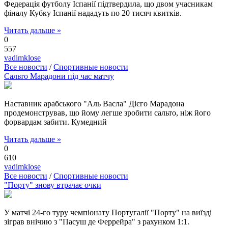
Федерація футболу Іспанії підтвердила, що двом учасникам
фіналу Кубку Іспанії нададуть по 20 тисяч квитків.
Читать дальше »
0
557
vadimklose
Все новости
/
Спортивные новости
Сальто Марадони під час матчу
Наставник арабського "Аль Васла" Дієго Марадона
продемонстрував, що йому легше зробити сальто, ніж його
форвардам забити. Кумедний
Читать дальше »
0
610
vadimklose
Все новости
/
Спортивные новости
"Порту" знову втрачає очки
У матчі 24-го туру чемпіонату Португалії "Порту" на виїзді
зіграв внічию з "Пасуш де Феррейра" з рахунком 1:1.