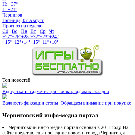
H:
+
37°
L:
+
21°
Чернигов
Пятница, 07 Август
Прогноз на неделю
Сб
Вс
Пн
Вт
Ср
Чт
+
27°
+
26°
+
28°
+
32°
+
23°
+
24°
+
15°
+
12°
+
14°
+
15°
+
11°
+
10°
Топ новостей
Відпустка та гаджети: три звички, від яких складно
Важность фиксации стопы .Обращаем внимание при покупке
Черниговский инфо-медиа портал
Черниговкий инфо-медиа портал основан в 2011 году. На
сайте представлены последние новости города Чернигов, а