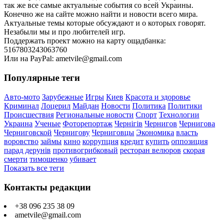
так же все самые актуальные события со всей Украины.
Конечно же на сайте можно найти и новости всего мира.
Актуальные темы которые обсуждают и о которых говорят.
Незабыли мы и про любителей игр.
Поддержать проект можно на карту ощадбанка:
5167803243063760
Или на PayPal: ametvile@gmail.com
Популярные теги
Авто-мото
Зарубежные
Игры
Киев
Красота и здоровье
Криминал
Лоцерил
Майдан
Новости
Политика
Политики
Происшествия
Региональные новости
Спорт
Технологии
Украина
Ученые
Фоторепортаж
Чернігів
Чернигов
Чернигова
Черниговской
Чернигову
Черниговцы
Экономика
власть
воровство
займы
кино
коррупция
кредит
купить
оппозиция
парад дерунів
противогрибковый
ресторан велюров
скорая
смерти
тимошенко
убивает
Показать все теги
Контакты редакции
+38 096 235 38 09
ametvile@gmail.com