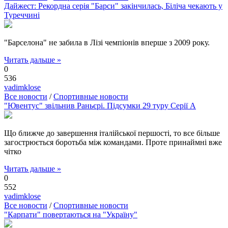
Дайжест: Рекордна серія "Барси" закінчилась, Біліча чекають у
Туреччині
"Барселона" не забила в Лізі чемпіонів вперше з 2009 року.
Читать дальше »
0
536
vadimklose
Все новости
/
Спортивные новости
"Ювентус" звільнив Раньєрі. Підсумки 29 туру Серії А
Що ближче до завершення італійської першості, то все більше
загострюється боротьба між командами. Проте принаймні вже
чітко
Читать дальше »
0
552
vadimklose
Все новости
/
Спортивные новости
"Карпати" повертаються на "Україну"