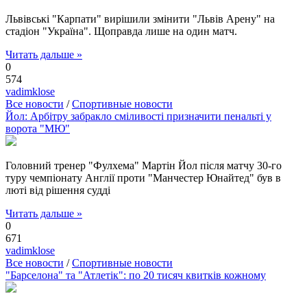
Львівські "Карпати" вирішили змінити "Львів Арену" на
стадіон "Україна". Щоправда лише на один матч.
Читать дальше »
0
574
vadimklose
Все новости
/
Спортивные новости
Йол: Арбітру забракло сміливості призначити пенальті у
ворота "МЮ"
Головний тренер "Фулхема" Мартін Йол після матчу 30-го
туру чемпіонату Англії проти "Манчестер Юнайтед" був в
люті від рішення судді
Читать дальше »
0
671
vadimklose
Все новости
/
Спортивные новости
"Барселона" та "Атлетік": по 20 тисяч квитків кожному