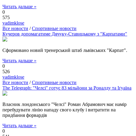
Читать дальше »
0
575
vadimklose
Все новости
/
Спортивные новости
Кучеров допомагатиме Дячуку-Ставицькому з "Карпатами"
Сформовано новий тренерський штаб львівських "Карпат".
Читать дальше »
0
526
vadimklose
Все новости
/
Спортивные новости
The Telegraph: "Челсі" готує 83 мільйони за Роналду та Іґуаїна
Власник лондонського "Челсі" Роман Абрамович має намір
перебудувати лінію нападу свого клубу і витратити на
придбання форвардів
Читать дальше »
0