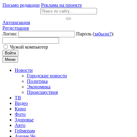
Письмо редакции
Реклама на проекте
Авторизация
Регистрация
Логин:
Пароль (
забыли?
):
Чужой компьютер
Войти
Меню
Новости
Городские новости
Политика
Экономика
Происшествия
ТВ
Видео
Кино
Фото
Здоровье
Авто
Геймерам
Аниме Че