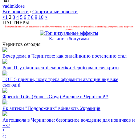
541
vadimklose
Все новости
/
Спортивные новости
<
1
2
3
4
5
6
7
8
9
10
>
ПАРТНЕРЫ
Інформація надається виключно з ознайомчою метою та не є закликом до участі в азартних іграх чи рекламою азартних
розваг.
Казино з бонусами
Чернигов сегодня
Вечер дома в Чернигове: как онлайнкино постепенно стал
Роль ІТ у відновленні економіки Чернігова після кризи
ТОП 5 причин, чому треба оформити автоцивілку вже
сьогодні
Френсіс Гойя (Francis Goya) Вперше в Чернігові!!!
Як аптеки "Подорожник" вбивають Українців
Автошкола в Чернигове: безопасное вождение для новичков и
+
37
°
C