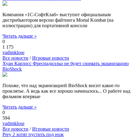
Компания «1С-СофтКлаб» выступит официальным
дистрибьютором версии файтинга Mortal Kombat (на
иллюстрации) для портативной консоли
Читать дальше »
0
1 175
vadimklose
Все новости
/
Игровые новости
Хуан Карлосс Фреснадилльо не будет снимать экранизацию
BioShock
Похоже, что над экранизацией BioShock висит какое-то
проклятье. А ведь как все хорошо начиналось... О работе над
фильмом впервые
Читать дальше »
0
594
vadimklose
Все новости
/
Игровые новости
Prey 2 хотят пустить под нож