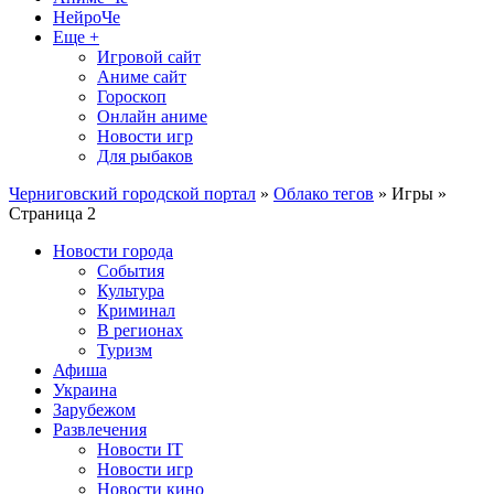
НейроЧе
Еще +
Игровой сайт
Аниме сайт
Гороскоп
Онлайн аниме
Новости игр
Для рыбаков
Черниговский городской портал
»
Облако тегов
» Игры »
Страница 2
Новости города
События
Культура
Криминал
В регионах
Туризм
Афиша
Украина
Зарубежом
Развлечения
Новости IT
Новости игр
Новости кино