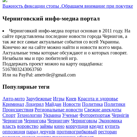
Важность фиксации стопы .Обращаем внимание при покупке
Черниговский инфо-медиа портал
Черниговкий инфо-медиа портал основан в 2011 году. На
сайте представлены последние новости города Чернигов, а
так же все самые актуальные события со всей Украины.
Конечно же на сайте можно найти и новости всего мира.
Актуальные темы которые обсуждают и о которых говорят.
Незабыли мы и про любителей игр.
Поддержать проект можно на карту ощадбанка:
5167803243063760
Или на PayPal: ametvile@gmail.com
Популярные теги
Авто-мото
Зарубежные
Игры
Киев
Красота и здоровье
Криминал
Лоцерил
Майдан
Новости
Политика
Политики
Происшествия
Региональные новости
Свежие анекдоты
Спорт
Технологии
Украина
Ученые
Фоторепортаж
Чернігів
Чернигов
Чернигова
Чернигову
Черниговцы
Экономика
власть
воровство
займы
кино
коррупция
кредит
купить
оппозиция
парад дерунів
противогрибковый
ресторан