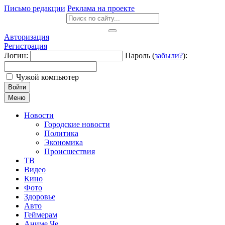
Письмо редакции
Реклама на проекте
Авторизация
Регистрация
Логин:
Пароль (
забыли?
):
Чужой компьютер
Войти
Меню
Новости
Городские новости
Политика
Экономика
Происшествия
ТВ
Видео
Кино
Фото
Здоровье
Авто
Геймерам
Аниме Че