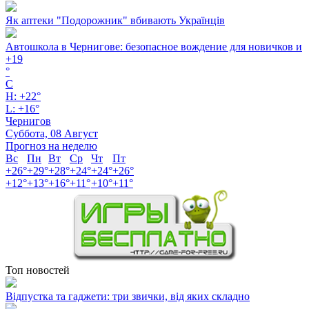
Як аптеки "Подорожник" вбивають Українців
Автошкола в Чернигове: безопасное вождение для новичков и
+
19
°
C
H:
+
22°
L:
+
16°
Чернигов
Суббота, 08 Август
Прогноз на неделю
Вс
Пн
Вт
Ср
Чт
Пт
+
26°
+
29°
+
28°
+
24°
+
24°
+
26°
+
12°
+
13°
+
16°
+
11°
+
10°
+
11°
Топ новостей
Відпустка та гаджети: три звички, від яких складно