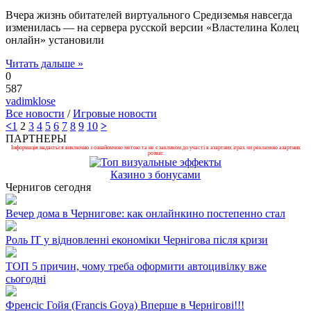
Вчера жизнь обитателей виртуального Средиземья навсегда
изменилась — на сервера русской версии «Властелина Колец
онлайн» установили
Читать дальше »
0
587
vadimklose
Все новости
/
Игровые новости
<
1
2
3
4
5
6
7
8
9
10
>
ПАРТНЕРЫ
Інформація надається виключно з ознайомчою метою та не є закликом до участі в азартних іграх чи рекламою азартних
розваг.
Казино з бонусами
Чернигов сегодня
Вечер дома в Чернигове: как онлайнкино постепенно стал
Роль ІТ у відновленні економіки Чернігова після кризи
ТОП 5 причин, чому треба оформити автоцивілку вже
сьогодні
Френсіс Гойя (Francis Goya) Вперше в Чернігові!!!