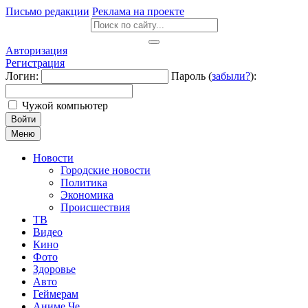
Письмо редакции
Реклама на проекте
Авторизация
Регистрация
Логин:
Пароль (
забыли?
):
Чужой компьютер
Войти
Меню
Новости
Городские новости
Политика
Экономика
Происшествия
ТВ
Видео
Кино
Фото
Здоровье
Авто
Геймерам
Аниме Че