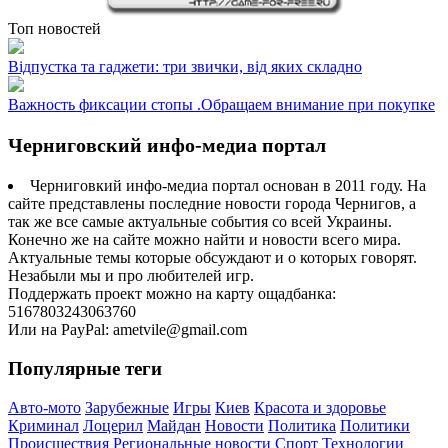
Топ новостей
Відпустка та гаджети: три звички, від яких складно
Важность фиксации стопы .Обращаем внимание при покупке
Черниговский инфо-медиа портал
Черниговкий инфо-медиа портал основан в 2011 году. На
сайте представлены последние новости города Чернигов, а
так же все самые актуальные события со всей Украины.
Конечно же на сайте можно найти и новости всего мира.
Актуальные темы которые обсуждают и о которых говорят.
Незабыли мы и про любителей игр.
Поддержать проект можно на карту ощадбанка:
5167803243063760
Или на PayPal: ametvile@gmail.com
Популярные теги
Авто-мото
Зарубежные
Игры
Киев
Красота и здоровье
Криминал
Лоцерил
Майдан
Новости
Политика
Политики
Происшествия
Региональные новости
Спорт
Технологии