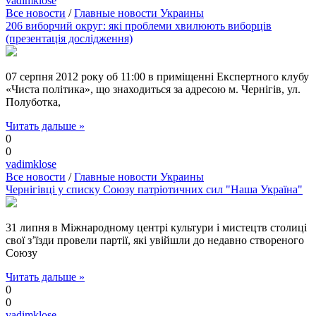
vadimklose
Все новости
/
Главные новости Украины
206 виборчий округ: які проблеми хвилюють виборців
(презентація дослідження)
07 серпня 2012 року об 11:00 в приміщенні Експертного клубу
«Чиста політика», що знаходиться за адресою м. Чернігів, ул.
Полуботка,
Читать дальше »
0
0
vadimklose
Все новости
/
Главные новости Украины
Чернігівці у списку Союзу патріотичних сил "Наша Україна"
31 липня в Міжнародному центрі культури і мистецтв столиці
свої з’їзди провели партії, які увійшли до недавно створеного
Союзу
Читать дальше »
0
0
vadimklose