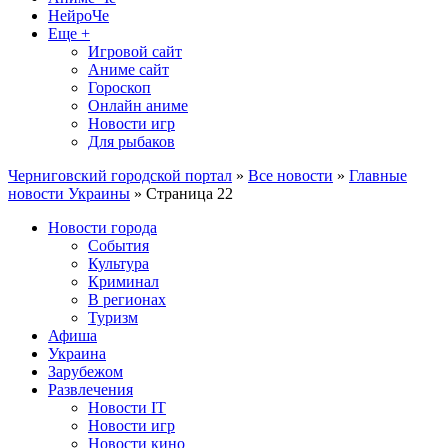
НейроЧе
Еще +
Игровой сайт
Аниме сайт
Гороскоп
Онлайн аниме
Новости игр
Для рыбаков
Черниговский городской портал
»
Все новости
»
Главные
новости Украины
» Страница 22
Новости города
События
Культура
Криминал
В регионах
Туризм
Афиша
Украина
Зарубежом
Развлечения
Новости IT
Новости игр
Новости кино