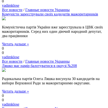
0
vadimklose
Все новости
/
Главные новости Украины
Комуністи зареєстрували своїх кадидатів мажоритарників
Комуністична партія України вже зареєструвала в ЦВК своїх
мажоритарників. Серед них один діючий народний депутат,
два працівники
Читать дальше »
0
0
vadimklose
Все новости
/
Главные новости Украины
Ляшко має намір балотуватися в окрузі №208
Радикальна партія Олега Ляшка висунула 30 кандидатів на
вибори Верховної Ради за мажоритарними округами.
Читать дальше »
0
0
vadimklose