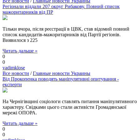
Все новости
/
Главные новости Украины
Регіонали віддали 207 округ Рибакову. Повний список
мажоритарників від ПР
Тільки вчора, після реєстрації в ЦВК, став відомий повний
список кандидатів-мажоритарників від Партії регіонів.
Виявилося з 225
Читать дальше »
0
0
vadimklose
Все новости
/
Главные новости Украины
Від Прокопенка поводять маніпулятивні опитування -
експерти
На Чернігівщині соціологи ставлять питання маніпулятивного
характеру. Свідками цього стали активісти Громадянської
мережі ОПОРА.
Читать дальше »
0
0