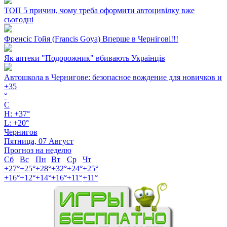
ТОП 5 причин, чому треба оформити автоцивілку вже
сьогодні
Френсіс Гойя (Francis Goya) Вперше в Чернігові!!!
Як аптеки "Подорожник" вбивають Українців
Автошкола в Чернигове: безопасное вождение для новичков и
+
35
°
C
H:
+
37°
L:
+
20°
Чернигов
Пятница, 07 Август
Прогноз на неделю
Сб
Вс
Пн
Вт
Ср
Чт
+
27°
+
25°
+
28°
+
32°
+
24°
+
25°
+
16°
+
12°
+
14°
+
16°
+
11°
+
11°