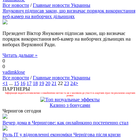
Все новости
/
Главные новости Украины
Янукович підписав закон, що визначає порядок використання
веб-камер на виборчих дільницях
Президент Віктор Янукович підписав закон, що визначає
порядок використання веб-камер на виборчих дільницях на
виборах Верховної Ради.
Читать дальше »
0
0
vadimklose
Все новости
/
Главные новости Украины
<
1
...
15
16
17
18
19
20
21
22
23
24
>
ПАРТНЕРЫ
Інформація надається виключно з ознайомчою метою та не є закликом до участі в азартних іграх чи рекламою азартних
розваг.
Казино з бонусами
Чернигов сегодня
Вечер дома в Чернигове: как онлайнкино постепенно стал
Роль ІТ у відновленні економіки Чернігова після кризи