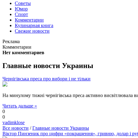
Советы
Юмор
Спорт
Комментарии
Кулинарная книга
Свежие новости
Реклама
Комментарии
Нет комментариев
Главные новости Украины
Чернігівська преса про вибори і не тільки
На минулому тижні чернігівська преса активно висвітлювала виб
Читать дальше »
0
0
vadimklose
Все новости
/
Главные новости Украины
Віктор Пинзеник про цифри «покращення», гривню, долар і ру