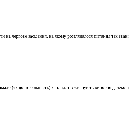
ти на чергове засідання, на якому розглядалося питання так зван
имало (якщо не більшість) кандидатів улещують виборця далеко н