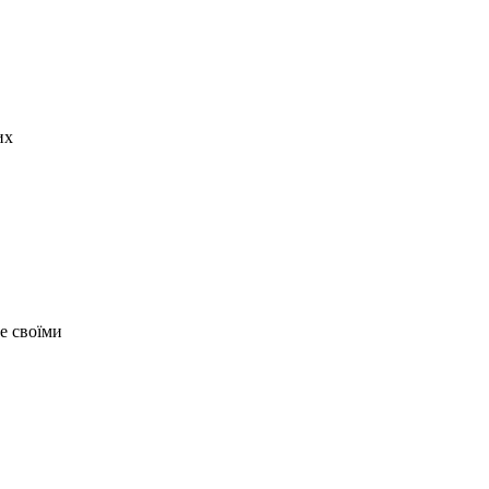
их
е своїми