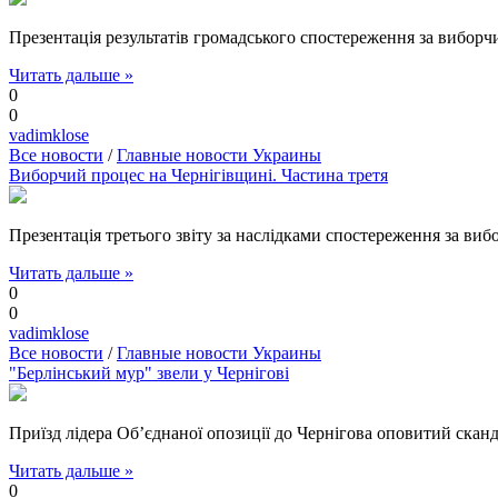
Презентація результатів громадського спостереження за вибор
Читать дальше »
0
0
vadimklose
Все новости
/
Главные новости Украины
Виборчий процес на Чернігівщині. Частина третя
Презентація третього звіту за наслідками спостереження за виб
Читать дальше »
0
0
vadimklose
Все новости
/
Главные новости Украины
"Берлінський мур" звели у Чернігові
Приїзд лідера Об’єднаної опозиції до Чернігова оповитий скан
Читать дальше »
0