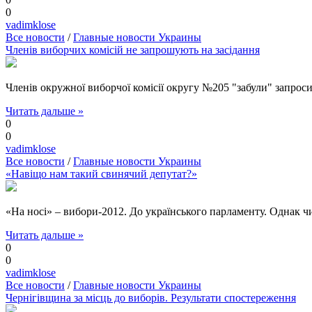
0
vadimklose
Все новости
/
Главные новости Украины
Членів виборчих комісій не запрошують на засідання
Членів окружної виборчої комісії округу №205 "забули" запроси
Читать дальше »
0
0
vadimklose
Все новости
/
Главные новости Украины
«Навіщо нам такий свинячий депутат?»
«На носі» – вибори-2012. До українського парламенту. Однак ч
Читать дальше »
0
0
vadimklose
Все новости
/
Главные новости Украины
Чернігівщина за місць до виборів. Результати спостереження