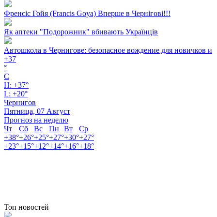
Френсіс Гойя (Francis Goya) Вперше в Чернігові!!!
Як аптеки "Подорожник" вбивають Українців
Автошкола в Чернигове: безопасное вождение для новичков и
+
37
°
C
H:
+
37°
L:
+
20°
Чернигов
Пятница, 07 Август
Прогноз на неделю
Чт
Сб
Вс
Пн
Вт
Ср
+
38°
+
26°
+
25°
+
27°
+
30°
+
27°
+
23°
+
15°
+
12°
+
14°
+
16°
+
18°
Топ новостей