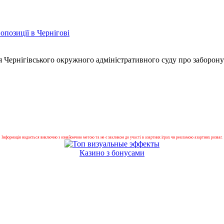
позиції в Чернігові
 Чернігівського окружного адміністративного суду про заборон
Інформація надається виключно з ознайомчою метою та не є закликом до участі в азартних іграх чи рекламою азартних розваг.
Казино з бонусами