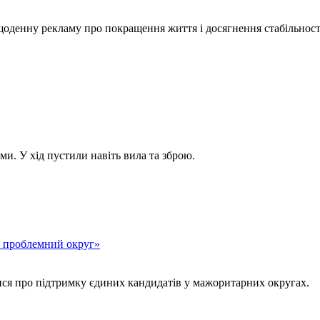
щоденну рекламу про покращення життя і досягнення стабільност
ми. У хід пустили навіть вила та зброю.
«є проблемний округ»
лися про підтримку єдиних кандидатів у мажоритарних округах.