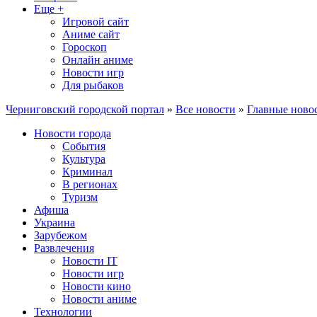
Еще +
Игровой сайт
Аниме сайт
Гороскоп
Онлайн аниме
Новости игр
Для рыбаков
Черниговский городской портал
»
Все новости
»
Главные ново
Новости города
События
Культура
Криминал
В регионах
Туризм
Афиша
Украина
Зарубежом
Развлечения
Новости IT
Новости игр
Новости кино
Новости аниме
Технологии