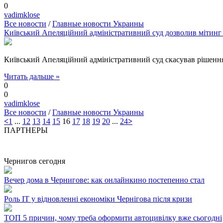
0
vadimklose
Все новости
/
Главные новости Украины
Київський Апеляційний адміністративний суд дозволив мітинг о
Київський Апеляційний адміністративний суд скасував рішення
Читать дальше »
0
0
vadimklose
Все новости
/
Главные новости Украины
<
1
...
12
13
14
15
16
17
18
19
20
...
24
>
ПАРТНЕРЫ
Чернигов сегодня
Вечер дома в Чернигове: как онлайнкино постепенно стал
Роль ІТ у відновленні економіки Чернігова після кризи
ТОП 5 причин, чому треба оформити автоцивілку вже сьогодні