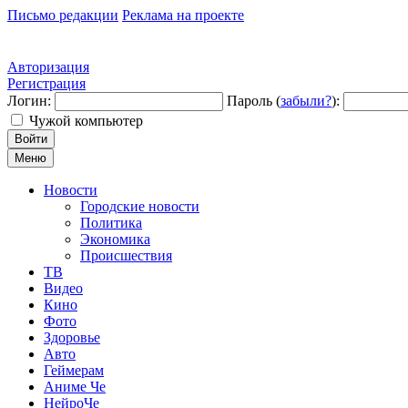
Письмо редакции
Реклама на проекте
Авторизация
Регистрация
Логин:
Пароль (
забыли?
):
Чужой компьютер
Войти
Меню
Новости
Городские новости
Политика
Экономика
Происшествия
ТВ
Видео
Кино
Фото
Здоровье
Авто
Геймерам
Аниме Че
НейроЧе