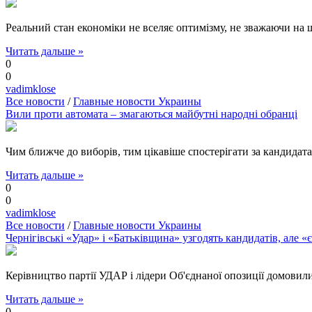
Реальний стан економіки не вселяє оптимізму, не зважаючи на 
Читать дальше »
0
0
vadimklose
Все новости
/
Главные новости Украины
Вили проти автомата – змагаються майбутні народні обранці
Чим ближче до виборів, тим цікавіше спостерігати за кандидата
Читать дальше »
0
0
vadimklose
Все новости
/
Главные новости Украины
Чернігівські «Удар» і «Батьківщина» узгодять кандидатів, але 
Керівництво партії УДАР і лідери Об'єднаної опозиції домови
Читать дальше »
0