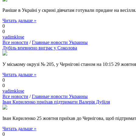
Раніше в Україні у скрині дівчатам готували придане на весілля
Читать дальше »
0
0
vadimklose
Все новости
/
Главные новости Украины
Дубіль впевнено виграє у Соколова
У міському окрузі № 205, у Чернігові станом на 10:15 29 жовтн
Читать дальше »
0
0
vadimklose
Все новости
/
Главные новости Украины
Іван Кириленко приїхав підтримати Валерія Дубіля
Іван Кириленко 25 жовтня приїхав до Чернігова, щоб підтримат
Читать дальше »
0