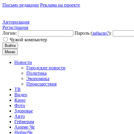
Письмо редакции
Реклама на проекте
Авторизация
Регистрация
Логин:
Пароль (
забыли?
):
Чужой компьютер
Войти
Меню
Новости
Городские новости
Политика
Экономика
Происшествия
ТВ
Видео
Кино
Фото
Здоровье
Авто
Геймерам
Аниме Че
НейроЧе