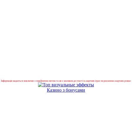
Інформація надається виключно з ознайомчою метою та не є закликом до участі в азартних іграх чи рекламою азартних розваг.
Казино з бонусами