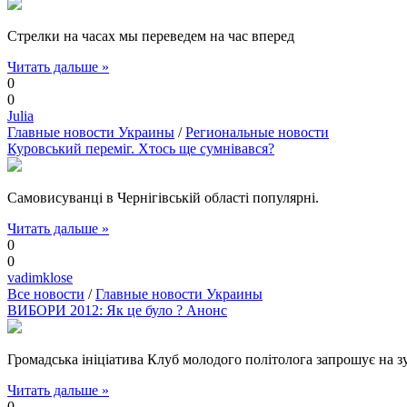
Стрелки на часах мы переведем на час вперед
Читать дальше »
0
0
Julia
Главные новости Украины
/
Региональные новости
Куровський переміг. Хтось ще сумнівався?
Самовисуванці в Чернігівській області популярні.
Читать дальше »
0
0
vadimklose
Все новости
/
Главные новости Украины
ВИБОРИ 2012: Як це було ? Анонс
Громадська ініціатива Клуб молодого політолога запрошує на 
Читать дальше »
0