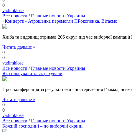
0
vadimklose
Все новости
/
Главные новости Украины
«Концерти» Атрошенка перемогли ПРокопенка. Вітаємо
Хліба та видовищ отримав 206 округ під час виборчої кампані
Читать дальше »
0
0
vadimklose
Все новости
/
Главные новости Украины
Як голосували та як рахували
Прес-конференція за результатами спостереження Громадянсько
Читать дальше »
0
0
vadimklose
Все новости
/
Главные новости Украины
Кожній господині – по виборчій скрині