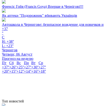
Френсіс Гойя (Francis Goya) Вперше в Чернігові!!!
Як аптеки "Подорожник" вбивають Українців
Автошкола в Чернигове: безопасное вождение для новичков и
+
37
°
C
H:
+
38°
L:
+
23°
Чернигов
Четверг, 06 Август
Прогноз на неделю
Пт
Сб
Вс
Пн
Вт
Ср
+
37°
+
26°
+
25°
+
27°
+
30°
+
27°
+
20°
+
15°
+
12°
+
14°
+
16°
+
18°
Топ новостей