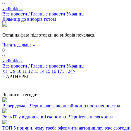
0
vadimklose
Все новости
/
Главные новости Украины
Дільниці до виборів готові
Остання фаза підготовки до виборів почалася.
Читать дальше »
0
0
vadimklose
Все новости
/
Главные новости Украины
<
1
...
9
10
11
12
13
14
15
16
17
...
24
>
ПАРТНЕРЫ
Чернигов сегодня
Вечер дома в Чернигове: как онлайнкино постепенно стал
Роль ІТ у відновленні економіки Чернігова після кризи
ТОП 5 причин, чому треба оформити автоцивілку вже сьогодні