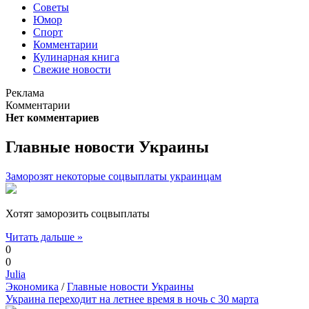
Советы
Юмор
Спорт
Комментарии
Кулинарная книга
Свежие новости
Реклама
Комментарии
Нет комментариев
Главные новости Украины
Заморозят некоторые соцвыплаты украинцам
Хотят заморозить соцвыплаты
Читать дальше »
0
0
Julia
Экономика
/
Главные новости Украины
Украина переходит на летнее время в ночь с 30 марта