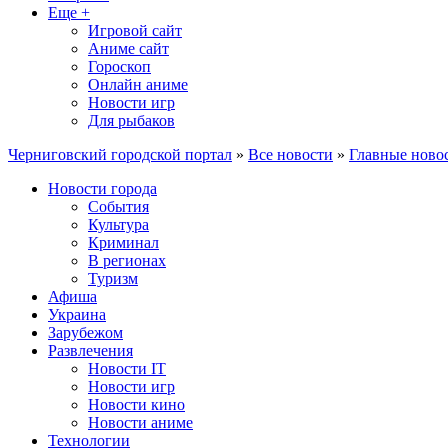
Еще +
Игровой сайт
Аниме сайт
Гороскоп
Онлайн аниме
Новости игр
Для рыбаков
Черниговский городской портал
»
Все новости
»
Главные ново
Новости города
События
Культура
Криминал
В регионах
Туризм
Афиша
Украина
Зарубежом
Развлечения
Новости IT
Новости игр
Новости кино
Новости аниме
Технологии